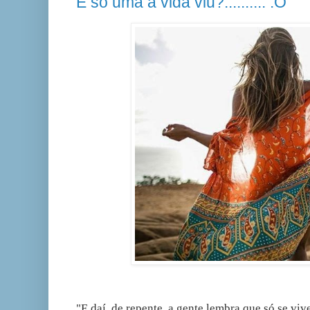
É só uma a vida viu?.......... :O
"E daí, de repente, a gente lembra que só se viv