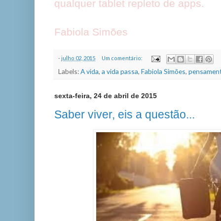
qualquer tablet repleto de apps.
Fabiola Simões
-
julho 02, 2015
Um comentário:
Labels:
A vida
,
a vida passa
,
Fabiola Simões
,
pensament
sexta-feira, 24 de abril de 2015
Saber viver, eis a questão...