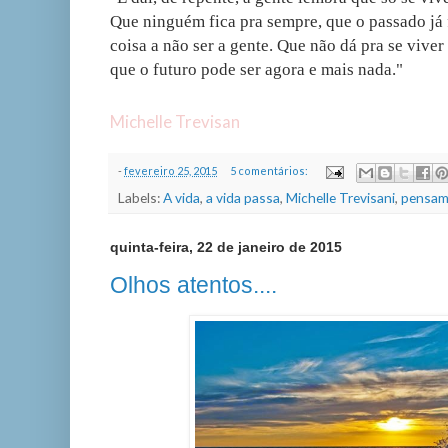
Que ninguém fica pra sempre, que o passado já 
coisa a não ser a gente. Que não dá pra se viver 
que o futuro pode ser agora e mais nada."
Michelle Trevisan
-
fevereiro 25, 2015
5 comentários:
Labels:
A vida
,
a vida passa
,
Michelle Trevisani
,
pensam
quinta-feira, 22 de janeiro de 2015
Olhos atentos....