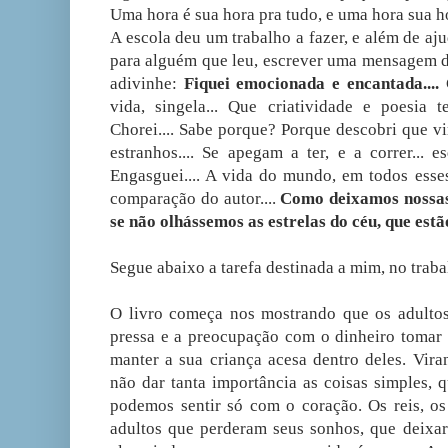
Uma hora é sua hora pra tudo, e uma hora sua ho
A escola deu um trabalho a fazer, e além de aj
para alguém que leu, escrever uma mensagem do 
adivinhe:
Fiquei emocionada e encantada....
C
vida, singela... Que criatividade e poesia 
Chorei.... Sabe porque? Porque descobri que vire
estranhos.... Se apegam a ter, e a correr... e
Engasguei.... A vida do mundo, em todos esses
comparação do autor....
Como deixamos nossas
se não olhássemos as estrelas do céu, que estão 
Segue abaixo a tarefa destinada a mim, no traba
O livro começa nos mostrando que os adultos
pressa e a preocupação com o dinheiro tomar c
manter a sua criança acesa dentro deles. Vira
não dar tanta importância as coisas simples, q
podemos sentir só com o coração. Os reis, os
adultos que perderam seus sonhos, que deixa