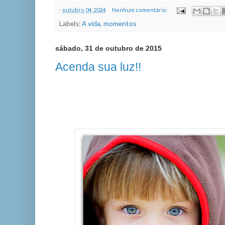
-
outubro 04, 2024
Nenhum comentário:
Labels:
A vida
,
momentos
sábado, 31 de outubro de 2015
Acenda sua luz!!