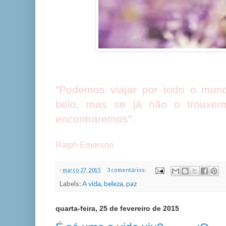
"Podemos viajar por todo o mu
belo, mas se já não o trouxer
encontraremos".
Ralph Emerson
-
março 27, 2015
3 comentários:
Labels:
A vida
,
beleza
,
paz
quarta-feira, 25 de fevereiro de 2015