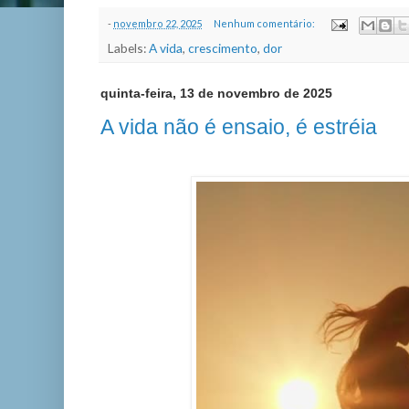
-
novembro 22, 2025
Nenhum comentário:
Labels:
A vida
,
crescimento
,
dor
quinta-feira, 13 de novembro de 2025
A vida não é ensaio, é estréia