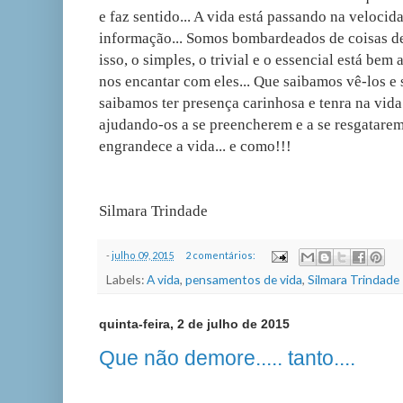
e faz sentido... A vida está passando na velocid
informação... Somos bombardeados de coisas de 
isso, o simples, o trivial e o essencial está bem
nos encantar com eles... Que saibamos vê-los e s
saibamos ter presença carinhosa e tenra na vi
ajudando-os a se preencherem e a se resgatarem,
engrandece a vida... e como!!!
Silmara Trindade
-
julho 09, 2015
2 comentários:
Labels:
A vida
,
pensamentos de vida
,
Silmara Trindade
quinta-feira, 2 de julho de 2015
Que não demore..... tanto....