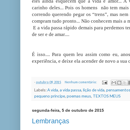
eles ainda esquecem que a vida é amor... A 
carinho deles... Pois os homens não tem mai
correndo querendo pegar os “trens”, mas nem 
compram tudo pronto... Não conhecem mais a mag
E a vida passa rápido demais para perdemos te
de ser e de amar....
É isso.... Para quem leu assim como eu, anos 
experiência, e deixe ela acender de novo a sua c
-
outubro 09, 2015
Nenhum comentário:
Labels:
A vida
,
a vida passa
,
lição de vida
,
pensamentos
pequeno príncipe
,
poemas meus
,
TEXTOS MEUS
segunda-feira, 5 de outubro de 2015
Lembranças