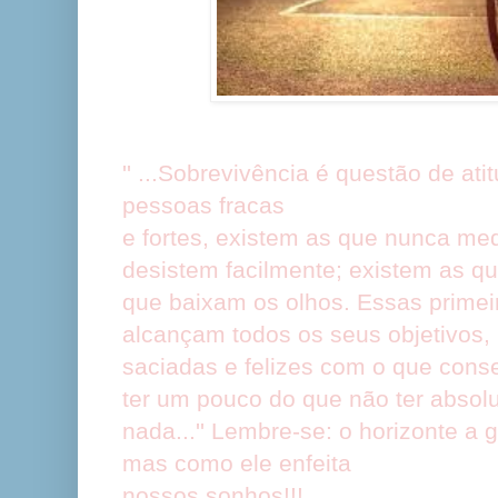
'' ...Sobrevivência é questão de at
pessoas fracas
e fortes, existem as que nunca me
desistem facilmente; existem as q
que baixam os olhos. Essas prime
alcançam todos os seus objetivos
saciadas e felizes com o que con
ter um pouco do que não ter absol
nada...'' Lembre-se: o horizonte 
mas como ele enfeita
nossos sonhos!!!