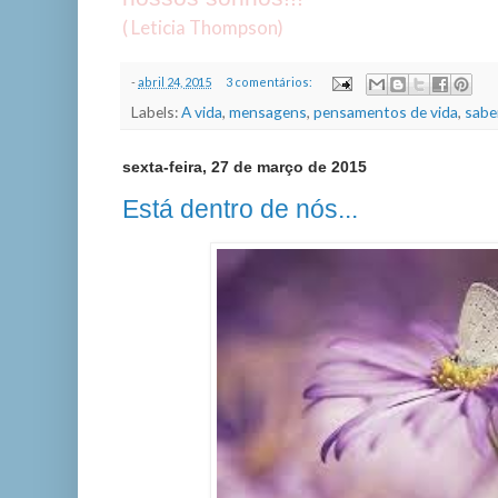
( Leticia Thompson)
-
abril 24, 2015
3 comentários:
Labels:
A vida
,
mensagens
,
pensamentos de vida
,
saber
sexta-feira, 27 de março de 2015
Está dentro de nós...