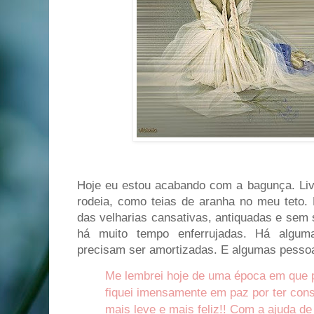
Hoje eu estou acabando com a bagunça. Li
rodeia, como teias de aranha no meu teto. 
das velharias cansativas, antiquadas e sem 
há muito tempo enferrujadas. Há algum
precisam ser amortizadas. E algumas pess
Me lembrei hoje de uma época em que pr
fiquei imensamente em paz por ter cons
mais leve e mais feliz!! Com a ajuda d