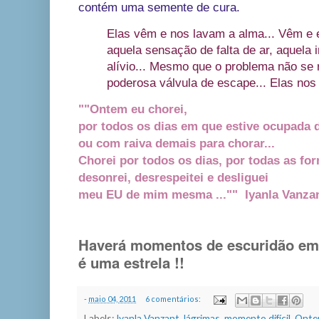
contém uma semente de cura.
Elas vêm e nos lavam a alma... Vêm e 
aquela sensação de falta de ar, aquela 
alívio... Mesmo que o problema não se 
poderosa válvula de escape... Elas nos 
""Ontem eu chorei,
por todos os dias em que estive ocupada
ou com raiva demais para chorar...
Chorei por todos os dias, por todas as fo
desonrei, desrespeitei e desliguei
meu EU de mim mesma ..."" Iyanla Vanzan
Haverá momentos de escuridão em s
é uma estrela !!
-
maio 04, 2011
6 comentários:
Labels:
Iyanla Vanzant
,
lágrimas
,
momento difícil
,
Ontem