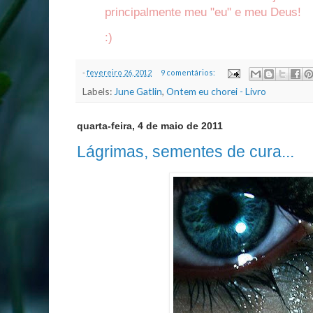
principalmente meu "eu" e meu Deus!
:)
-
fevereiro 26, 2012
9 comentários:
Labels:
June Gatlin
,
Ontem eu chorei - Livro
quarta-feira, 4 de maio de 2011
Lágrimas, sementes de cura...