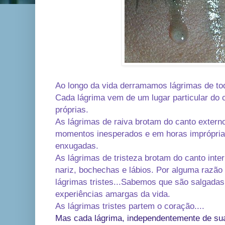
Ao longo da vida derramamos lágrimas de tod
Cada lágrima vem de um lugar particular do 
próprias.
As lágrimas de raiva brotam do canto exter
momentos inesperados e em horas imprópria
enxugadas.
As lágrimas de tristeza brotam do canto inte
nariz, bochechas e lábios. Por alguma razã
lágrimas tristes...Sabemos que são salgadas
experiências amargas da vida.
As lágrimas tristes partem o coração....
Mas cada lágrima, independentemente de sua