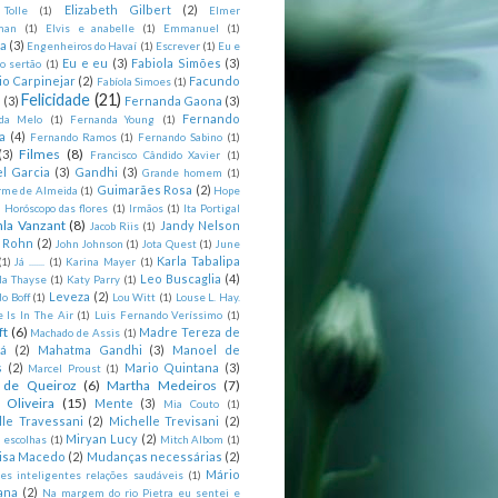
Elizabeth Gilbert
(2)
 Tolle
(1)
Elmer
man
(1)
Elvis e anabelle
(1)
Emmanuel
(1)
ia
(3)
Engenheiros do Havaí
(1)
Escrever
(1)
Eu e
Eu e eu
(3)
Fabiola Simões
(3)
o sertão
(1)
io Carpinejar
(2)
Facundo
Fabíola Simoes
(1)
Felicidade
(21)
l
(3)
Fernanda Gaona
(3)
Fernando
da Melo
(1)
Fernanda Young
(1)
a
(4)
Fernando Ramos
(1)
Fernando Sabino
(1)
Filmes
(8)
(3)
Francisco Cândido Xavier
(1)
l Garcia
(3)
Gandhi
(3)
Grande homem
(1)
Guimarães Rosa
(2)
rme de Almeida
(1)
Hope
)
Horóscopo das flores
(1)
Irmãos
(1)
Ita Portigal
nla Vanzant
(8)
Jandy Nelson
Jacob Riis
(1)
m Rohn
(2)
John Johnson
(1)
Jota Quest
(1)
June
Karla Tabalipa
(1)
Já .......
(1)
Karina Mayer
(1)
Leo Buscaglia
(4)
la Thayse
(1)
Katy Parry
(1)
Leveza
(2)
o Boff
(1)
Lou Witt
(1)
Louse L. Hay.
e Is In The Air
(1)
Luis Fernando Veríssimo
(1)
ft
(6)
Madre Tereza de
Machado de Assis
(1)
tá
(2)
Mahatma Gandhi
(3)
Manoel de
s
(2)
Mario Quintana
(3)
Marcel Proust
(1)
 de Queiroz
(6)
Martha Medeiros
(7)
 Oliveira
(15)
Mente
(3)
Mia Couto
(1)
lle Travessani
(2)
Michelle Trevisani
(2)
Miryan Lucy
(2)
 escolhas
(1)
Mitch Albom
(1)
isa Macedo
(2)
Mudanças necessárias
(2)
Mário
es inteligentes relações saudáveis
(1)
ana
(2)
Na margem do rio Pietra eu sentei e