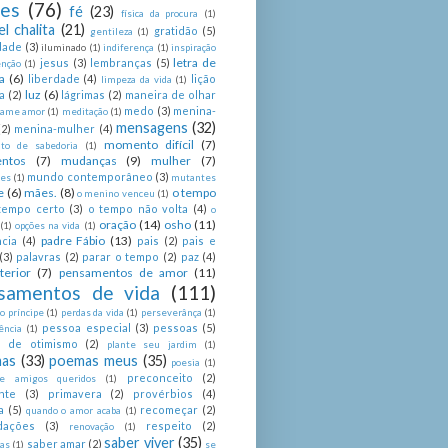
ses
(76)
fé
(23)
física da procura
(1)
el chalita
(21)
gratidão
(5)
gentileza
(1)
dade
(3)
iluminado
(1)
indiferença
(1)
inspiração
letra de
jesus
(3)
lembranças
(5)
enção
(1)
a
(6)
liberdade
(4)
lição
limpeza da vida
(1)
luz
(6)
a
(2)
lágrimas
(2)
maneira de olhar
medo
(3)
menina-
ame amor
(1)
meditação
(1)
mensagens
(32)
(2)
menina-mulher
(4)
momento difícil
(7)
o de sabedoria
(1)
ntos
(7)
mudanças
(9)
mulher
(7)
mundo contemporâneo
(3)
es
(1)
mutantes
e
(6)
mães.
(8)
o tempo
o menino venceu
(1)
tempo certo
(3)
o tempo não volta
(4)
o
oração
(14)
osho
(11)
(1)
opções na vida
(1)
padre Fábio
(13)
cia
(4)
pais
(2)
pais e
(3)
palavras
(2)
parar o tempo
(2)
paz
(4)
terior
(7)
pensamentos de amor
(11)
samentos de vida
(111)
 príncipe
(1)
perdas da vida
(1)
perseverânça
(1)
pessoa especial
(3)
pessoas
(5)
ência
(1)
as de otimismo
(2)
plante seu jardim
(1)
as
(33)
poemas meus
(35)
poesia
(1)
preconceito
(2)
e amigos queridos
(1)
nte
(3)
primavera
(2)
provérbios
(4)
a
(5)
recomeçar
(2)
quando o amor acaba
(1)
dações
(3)
respeito
(2)
renovação
(1)
saber viver
(35)
saber amar
(2)
tas
(1)
se