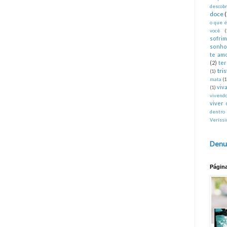
descobr
doce
o que 
você
(
sofri
sonho
te am
(2)
te
tri
(1)
mata
(1
viva
(1)
vivend
viver 
dentro
Veríss
Denu
Págin