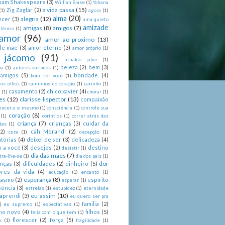
liam Shakespeare
(3)
Willian Blake
(1)
Yohana
a vida passa
(15)
Zig Zaglar
(2)
(1)
agora
(1)
alma
(20)
alegria
(12)
ecer
(3)
ama quieto
amizade
amigas
(8)
amigos
(7)
lêncio
(1)
amor
(96)
amor ao proximo
(13)
de mãe
(3)
amor eterno
(3)
amor próprio
(1)
 jácomo
(91)
arnaldo jabor
(1)
beleza
(2)
bem
(3)
ia
(1)
autores variados
(1)
 amigos
(5)
bondade.
(4)
bom ter você
(1)
nos olhos
(1)
caminhos do coração
(1)
carinho
(1)
casamento
(2)
chico xavier
(4)
a
(1)
chorar
(1)
es
(12)
clarisse lispector
(13)
compaixão
hecer a si mesmo
(1)
consciência
(1)
controle sua
coração
(8)
(1)
corintios
(1)
correr atrás das
criança
(7)
crianças
(3)
cuidar da
tas
(1)
(2)
cáh Morandi
(2)
cura
(1)
decepção
(1)
tórias
(4)
deixei de ser
(3)
delicadeza
(4)
o a você
(3)
desejos
(2)
destino
desistir
(1)
dia das mães
(7)
tra-lhe-se
(1)
dia dos pais
(1)
dor
enças
(3)
dificuldades
(2)
dinheiro
(5)
ores da vida
(4)
educação
(1)
encanto
(1)
esperança
(8)
iasmo
(2)
espírito
esperar
(1)
sência
(3)
estrelas
(1)
estupidez
(1)
eternidade
eu assim
(10)
aprendi
(3)
eu quero ser pra
familia
(2)
)
eu supremo
(1)
expectativas
(1)
ano novo
(4)
filhos
(5)
feliz com o que tem
(1)
florescer
(2)
força
(5)
k
(1)
fragilidade
(1)