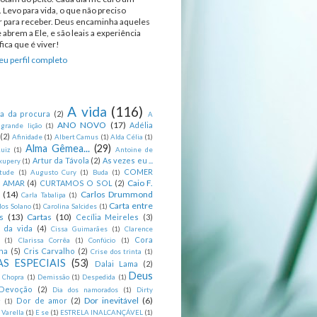
 Levo para vida, o que não preciso
ir para receber. Deus encaminha aqueles
 abrem a Ele, e são leais a experiência
ica que é viver!
u perfil completo
A vida
(116)
ca da procura
(2)
A
ANO NOVO
(17)
Adélia
 grande lição
(1)
(2)
Afinidade
(1)
Albert Camus
(1)
Alda Célia
(1)
Alma Gêmea...
(29)
uiz
(1)
Antoine de
Artur da Távola
(2)
As vezes eu ...
xupery
(1)
COMER
itude
(1)
Augusto Cury
(1)
Buda
(1)
Caio F.
R AMAR
(4)
CURTAMOS O SOL
(2)
(14)
Carlos Drummond
Carla Tabalipa
(1)
Carta entre
los Solano
(1)
Carolina Salcides
(1)
s
(13)
Cartas
(10)
Cecília Meireles
(3)
s da vida
(4)
Cissa Guimarães
(1)
Clarence
Cora
(1)
Clarissa Corrêa
(1)
Confúcio
(1)
na
(5)
Cris Carvalho
(2)
Crise dos trinta
(1)
S ESPECIAIS
(53)
Dalai Lama
(2)
Deus
 Chopra
(1)
Demissão
(1)
Despedida
(1)
Devoção
(2)
Dia dos namorados
(1)
Dirty
Dor inevitável
(6)
Dor de amor
(2)
g
(1)
 Varella
(1)
E se
(1)
ESTRELA INALCANÇÁVEL
(1)