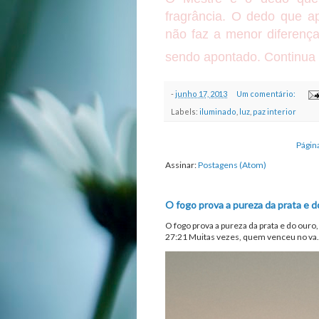
fragrância. O dedo que a
não faz a menor diferença
sendo apontado. Continua 
-
junho 17, 2013
Um comentário:
Labels:
iluminado
,
luz
,
paz interior
Página
Assinar:
Postagens (Atom)
O fogo prova a pureza da prata e d
O fogo prova a pureza da prata e do ouro
27:21 Muitas vezes, quem venceu no va.