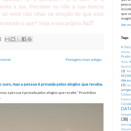
pouco.
ponta a lua. Perceber ou não a sua beleza
insist
 se você não olhar na direção do que está
que se
magníf
luz!
imitando o que? Seja a sua própria
Ver me
Tags
A físi
última
Prado
 inicial
Postagens mais antigas
Alice R
Saint-E
(3)
At
REZA
Abreu
o ouro, mas a pessoa é provada pelos elogios que recebe.
(7)
Car
amigo
, mas a pessoa é provada pelos elogios que recebe.” Provérbios
Ciclo
..
Francis
Corali
DATA
Deepak
(38)
dancin
Drauzio