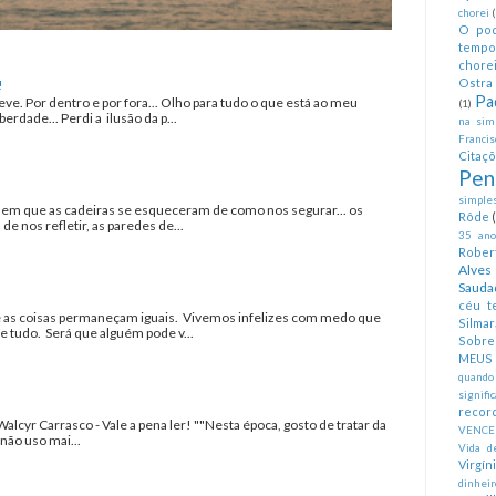
chorei
O pod
tempo
chorei
Ostra 
!
Pa
eve. Por dentro e por fora... Olho para tudo o que está ao meu
(1)
erdade... Perdi a ilusão da p...
na simp
Francis
Citaç
Pen
simples
a em que as cadeiras se esqueceram de como nos segurar... os
Rôde
 nos refletir, as paredes de...
35 anos
Rober
Alves
Sauda
céu te
as coisas permaneçam iguais. Vivemos infelizes com medo que
Silmar
tudo. Será que alguém pode v...
Sobre 
MEUS
quando
signifi
recor
Walcyr Carrasco - Vale a pena ler! ""Nesta época, gosto de tratar da
VENCE
não uso mai...
Vida d
Virgín
dinheir