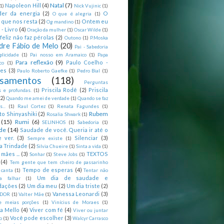
Natal
(7)
Napoleon Hill
(4)
(1)
Nick Vujinic
(1)
er da energia
(2)
O
O que é alegria
(1)
 que nos resta
(2)
Ontem eu
Og mandino
(1)
 - Livro
(4)
Oração da mulher
(1)
Oscar Wilde
(1)
feliz não faz pérolas
(2)
Outono
(1)
P.Moska
dre Fábio de Melo
(20)
Pai - Sabedoria
licidade
(1)
Pai nosso em Aramaico
(1)
Papa
Para reflexão
(9)
Paulo Coelho -
co
(1)
ões
(3)
Paulo Roberto Gaefke
(1)
Pedro Bial
(1)
samentos
(118)
Perguntas
Priscila Rodê
(2)
Priscila
 e profundas.
(1)
(2)
Quando me amei de verdade
(1)
Quando se faz
...
(1)
Raul Cortez
(1)
Renata Fagundes
(1)
Rubem
to Shinyashiki
(2)
Rosalia Shwark
(1)
(15)
Rumi
(6)
SELINHOS
(1)
Sabedoria
(1)
de
(14)
Saudade de você. Queria ir até o
 ver.
(3)
Silenciar
(3)
Sempre existe
(1)
a Trindade
(2)
Silvia Chueire
(1)
Sinta a vida
(1)
mães ...
(3)
TEXTOS
Sonhar
(1)
Steve Jobs
(1)
(4)
Tem gente que tem cheiro de passarinho
Tempo de esperas
(4)
 canta
(1)
Tentar não
Um dia de saudade e
ca falhar
(1)
dações
(2)
Um dia meu
(2)
Um dia triste
(2)
Vanessa Leonardi
(3)
DOR
(1)
Valter Mãe
(1)
e meias porções
(1)
Vinícius de Moraes
(1)
ia Mello
(4)
Viver com fé
(4)
Viver ou juntar
Você pode escolher
(3)
o
(1)
Walcyr Carrasco