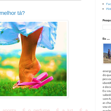
Fa
Pin
melhor tá?
Pesqui
Eu ....
energé
do qu
pessoa
identi
e deci
Eu sou
sabedo
sem fu
as cha
vou v
ponta... É o perfume... É a luz... É a
que br