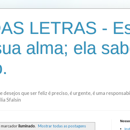
AS LETRAS - Es
sua alma; ela sab
.
de desejos que ser feliz é preciso, é urgente, é uma responsa
ia Sfalsin
Nosso
m marcador
iluminado
.
Mostrar todas as postagens
Ins