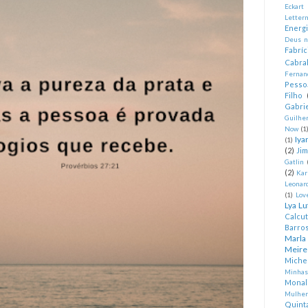
Eckart
Letter
Energ
Deus n
Fabríc
Cabra
Fernan
Pesso
Filho
Gabrie
Guilhe
Now
(1
Iya
(1)
(2)
Ji
Gatlin
(2)
Kar
Leonard
(1)
Lov
Lya Lu
Calcu
Barro
Marla
Meire
Miche
Minhas
Monal
Mulher
Quint