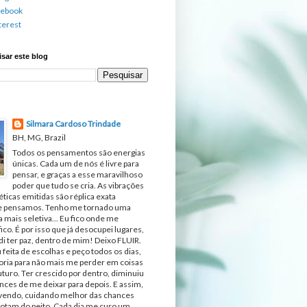
cebook
terest
sar este blog
Silmara Cardoso Trindade
BH, MG, Brazil
Todos os pensamentos são energias
únicas. Cada um de nós é livre para
pensar, e graças a esse maravilhoso
poder que tudo se cria. As vibrações
ticas emitidas são réplica exata
e pensamos. Tenho me tornado uma
 mais seletiva... Eu fico onde me
fico. É por isso que já desocupei lugares,
di ter paz, dentro de mim! Deixo FLUIR.
 feita de escolhas e peço todos os dias,
ria para não mais me perder em coisas
turo. Ter crescido por dentro, diminuiu
nces de me deixar para depois. E assim,
ivendo, cuidando melhor das chances
otam do peito. Cada dia me curo um