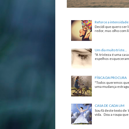
Reforce a intensidade
Decidi que quero ser l
redor, mas olho com lib
Um dia muito triste...
"A tristeza é uma cas
espelhos esqueceram de
FÍSICA DA PROCURA
"Todos queremos que 
uma mudança estrague 
CASA DE CADA UM
Sou fã deste texto de 
vida. Dou a roupa que 