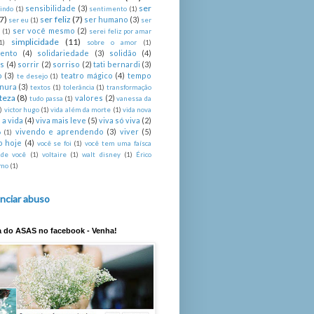
ser
sensibilidade
(3)
indo
(1)
sentimento
(1)
(7)
ser feliz
(7)
ser humano
(3)
ser eu
(1)
ser
ser você mesmo
(2)
é
(1)
serei feliz por amar
simplicidade
(11)
1)
sobre o amor
(1)
mento
(4)
solidariedade
(3)
solidão
(4)
s
(4)
sorrir
(2)
sorriso
(2)
tati bernardi
(3)
o
(3)
teatro mágico
(4)
tempo
te desejo
(1)
rnura
(3)
textos
(1)
tolerância
(1)
transformação
steza
(8)
valores
(2)
tudo passa
(1)
vanessa da
)
victor hugo
(1)
vida além da morte
(1)
vida nova
 a vida
(4)
viva mais leve
(5)
viva só viva
(2)
vivendo e aprendendo
(3)
viver
(5)
o
(1)
o hoje
(4)
você se foi
(1)
você tem uma faísca
 de você
(1)
voltaire
(1)
walt disney
(1)
Érico
imo
(1)
nciar abuso
a do ASAS no facebook - Venha!