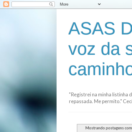
ASAS D
voz da 
caminho
"Registrei na minha listinha 
repassada. Me permito." Cecil
Mostrando postagens co