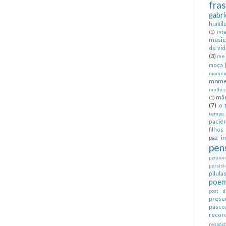
fra
gabri
humil
(1)
int
músic
de vid
(3)
me 
moça
moment
mome
mulher
mã
(1)
(7)
o 
tempo.
paciên
filhos
paz in
pen
pequeno
persist
pilul
poem
post d
prese
pásco
recor
respos