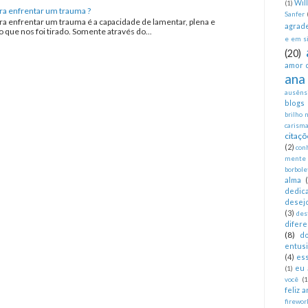
Wil
(1)
ra enfrentar um trauma ?
Sanfer
ra enfrentar um trauma é a capacidade de lamentar, plena e
agrad
que nos foi tirado. Somente através do...
e em si
(20)
amor 
ana
ausêns
blogs
brilho 
carism
citaçõ
(2)
con
mente
borbole
alma
dedica
desej
(3)
des
difer
(8)
d
entus
(4)
es
eu 
(1)
você
(1
feliz 
firewor