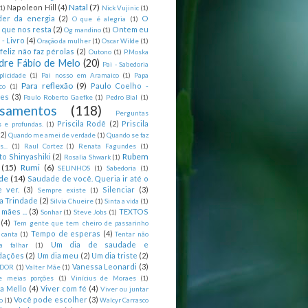
Natal
(7)
Napoleon Hill
(4)
(1)
Nick Vujinic
(1)
er da energia
(2)
O
O que é alegria
(1)
 que nos resta
(2)
Ontem eu
Og mandino
(1)
 - Livro
(4)
Oração da mulher
(1)
Oscar Wilde
(1)
feliz não faz pérolas
(2)
Outono
(1)
P.Moska
dre Fábio de Melo
(20)
Pai - Sabedoria
licidade
(1)
Pai nosso em Aramaico
(1)
Papa
Para reflexão
(9)
Paulo Coelho -
co
(1)
ões
(3)
Paulo Roberto Gaefke
(1)
Pedro Bial
(1)
samentos
(118)
Perguntas
Priscila Rodê
(2)
Priscila
 e profundas.
(1)
(2)
Quando me amei de verdade
(1)
Quando se faz
...
(1)
Raul Cortez
(1)
Renata Fagundes
(1)
Rubem
to Shinyashiki
(2)
Rosalia Shwark
(1)
(15)
Rumi
(6)
SELINHOS
(1)
Sabedoria
(1)
de
(14)
Saudade de você. Queria ir até o
 ver.
(3)
Silenciar
(3)
Sempre existe
(1)
a Trindade
(2)
Silvia Chueire
(1)
Sinta a vida
(1)
mães ...
(3)
TEXTOS
Sonhar
(1)
Steve Jobs
(1)
(4)
Tem gente que tem cheiro de passarinho
Tempo de esperas
(4)
 canta
(1)
Tentar não
Um dia de saudade e
ca falhar
(1)
dações
(2)
Um dia meu
(2)
Um dia triste
(2)
Vanessa Leonardi
(3)
DOR
(1)
Valter Mãe
(1)
e meias porções
(1)
Vinícius de Moraes
(1)
ia Mello
(4)
Viver com fé
(4)
Viver ou juntar
Você pode escolher
(3)
o
(1)
Walcyr Carrasco