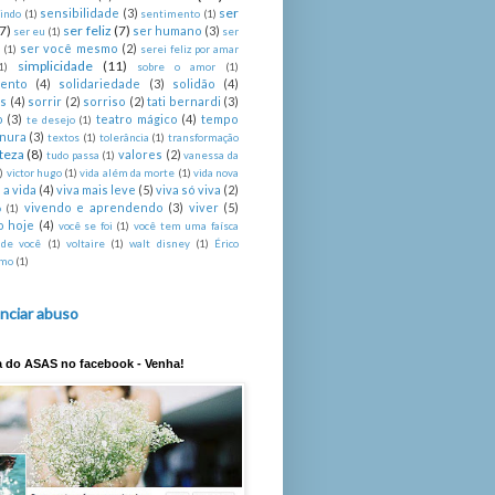
ser
sensibilidade
(3)
indo
(1)
sentimento
(1)
(7)
ser feliz
(7)
ser humano
(3)
ser eu
(1)
ser
ser você mesmo
(2)
é
(1)
serei feliz por amar
simplicidade
(11)
1)
sobre o amor
(1)
mento
(4)
solidariedade
(3)
solidão
(4)
s
(4)
sorrir
(2)
sorriso
(2)
tati bernardi
(3)
o
(3)
teatro mágico
(4)
tempo
te desejo
(1)
rnura
(3)
textos
(1)
tolerância
(1)
transformação
steza
(8)
valores
(2)
tudo passa
(1)
vanessa da
)
victor hugo
(1)
vida além da morte
(1)
vida nova
 a vida
(4)
viva mais leve
(5)
viva só viva
(2)
vivendo e aprendendo
(3)
viver
(5)
o
(1)
o hoje
(4)
você se foi
(1)
você tem uma faísca
 de você
(1)
voltaire
(1)
walt disney
(1)
Érico
imo
(1)
nciar abuso
a do ASAS no facebook - Venha!