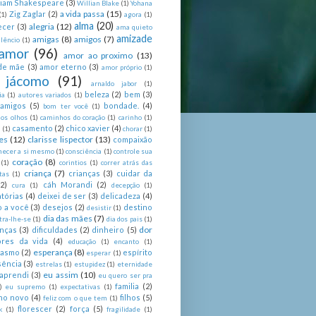
liam Shakespeare
(3)
Willian Blake
(1)
Yohana
a vida passa
(15)
Zig Zaglar
(2)
(1)
agora
(1)
alma
(20)
alegria
(12)
ecer
(3)
ama quieto
amizade
amigas
(8)
amigos
(7)
lêncio
(1)
amor
(96)
amor ao proximo
(13)
de mãe
(3)
amor eterno
(3)
amor próprio
(1)
 jácomo
(91)
arnaldo jabor
(1)
beleza
(2)
bem
(3)
ia
(1)
autores variados
(1)
 amigos
(5)
bondade.
(4)
bom ter você
(1)
nos olhos
(1)
caminhos do coração
(1)
carinho
(1)
casamento
(2)
chico xavier
(4)
a
(1)
chorar
(1)
es
(12)
clarisse lispector
(13)
compaixão
hecer a si mesmo
(1)
consciência
(1)
controle sua
coração
(8)
(1)
corintios
(1)
correr atrás das
criança
(7)
crianças
(3)
cuidar da
tas
(1)
(2)
cáh Morandi
(2)
cura
(1)
decepção
(1)
tórias
(4)
deixei de ser
(3)
delicadeza
(4)
o a você
(3)
desejos
(2)
destino
desistir
(1)
dia das mães
(7)
tra-lhe-se
(1)
dia dos pais
(1)
dor
enças
(3)
dificuldades
(2)
dinheiro
(5)
ores da vida
(4)
educação
(1)
encanto
(1)
esperança
(8)
iasmo
(2)
espírito
esperar
(1)
sência
(3)
estrelas
(1)
estupidez
(1)
eternidade
eu assim
(10)
aprendi
(3)
eu quero ser pra
familia
(2)
)
eu supremo
(1)
expectativas
(1)
ano novo
(4)
filhos
(5)
feliz com o que tem
(1)
florescer
(2)
força
(5)
k
(1)
fragilidade
(1)