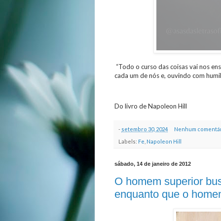
“Todo o curso das coisas vai nos ens
cada um de nós e, ouvindo com humil
Do livro de Napoleon Hill
-
setembro 30, 2024
Nenhum comentár
Labels:
Fe
,
Napoleon Hill
sábado, 14 de janeiro de 2012
O homem superior bus
enquanto que o homem