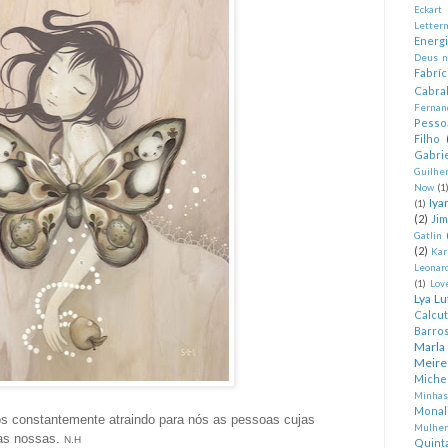
Eckart
Letter
Energ
Deus n
Fabríc
Cabra
Fernan
Pesso
Filho
Gabrie
Guilhe
Now
(1
Iya
(1)
(2)
Ji
Gatlin
(2)
Kar
Leonard
(1)
Lov
Lya Lu
Calcu
Barro
Marla
Meire
Miche
Minhas
Monal
constantemente atraindo para nós as pessoas cujas
Mulher
 as nossas.
N.H
Quint