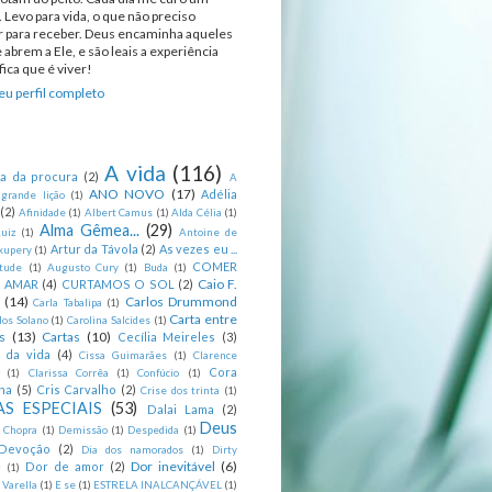
 Levo para vida, o que não preciso
ir para receber. Deus encaminha aqueles
 abrem a Ele, e são leais a experiência
ica que é viver!
u perfil completo
A vida
(116)
ca da procura
(2)
A
ANO NOVO
(17)
Adélia
 grande lição
(1)
(2)
Afinidade
(1)
Albert Camus
(1)
Alda Célia
(1)
Alma Gêmea...
(29)
uiz
(1)
Antoine de
Artur da Távola
(2)
As vezes eu ...
xupery
(1)
COMER
itude
(1)
Augusto Cury
(1)
Buda
(1)
Caio F.
R AMAR
(4)
CURTAMOS O SOL
(2)
(14)
Carlos Drummond
Carla Tabalipa
(1)
Carta entre
los Solano
(1)
Carolina Salcides
(1)
s
(13)
Cartas
(10)
Cecília Meireles
(3)
s da vida
(4)
Cissa Guimarães
(1)
Clarence
Cora
(1)
Clarissa Corrêa
(1)
Confúcio
(1)
na
(5)
Cris Carvalho
(2)
Crise dos trinta
(1)
S ESPECIAIS
(53)
Dalai Lama
(2)
Deus
 Chopra
(1)
Demissão
(1)
Despedida
(1)
Devoção
(2)
Dia dos namorados
(1)
Dirty
Dor inevitável
(6)
Dor de amor
(2)
g
(1)
 Varella
(1)
E se
(1)
ESTRELA INALCANÇÁVEL
(1)