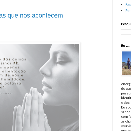
Fa
Pin
sas que nos acontecem
Pesqui
Eu ....
energé
do qu
pessoa
identi
e deci
Eu sou
sabedo
sem fu
as cha
vou v
que br