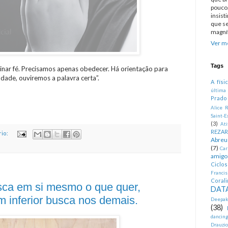
pouco.
insist
que se
magníf
Ver me
Tags
inar fé. Precisamos apenas obedecer. Há orientação para
dade, ouviremos a palavra certa”.
A físi
última
Prado
Alice R
Saint-E
(3)
At
REZA
io:
Abreu
(7)
Car
amigo
Ciclo
Francis
Corali
ca em si mesmo o que quer,
DATA
 inferior busca nos demais.
Deepak
(38)
dancin
Drauzio