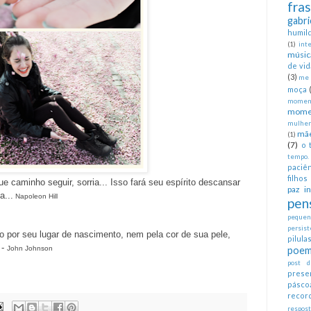
fra
gabri
humil
(1)
int
músic
de vid
(3)
me 
moça
moment
mome
mulher
mã
(1)
(7)
o 
tempo.
paciên
filhos
e caminho seguir, sorria... Isso fará seu espírito descansar
paz in
a...
Napoleon Hill
pen
pequeno
persist
 por seu lugar de nascimento, nem pela cor de sua pele,
pilul
 -
John Johnson
poem
post d
prese
pásco
recor
respos