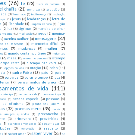
ses
(76)
fé
(23)
física da procura
(1)
el chalita
(21)
gratidão
(5)
gentileza
(1)
dade
(3)
iluminado
(1)
indiferença
(1)
inspiração
letra de
jesus
(3)
lembranças
(5)
enção
(1)
a
(6)
liberdade
(4)
lição
limpeza da vida
(1)
luz
(6)
a
(2)
lágrimas
(2)
maneira de olhar
medo
(3)
menina-
ame amor
(1)
meditação
(1)
mensagens
(32)
(2)
menina-mulher
(4)
momento difícil
(7)
o de sabedoria
(1)
ntos
(7)
mudanças
(9)
mulher
(7)
mundo contemporâneo
(3)
es
(1)
mutantes
e
(6)
mães.
(8)
o tempo
o menino venceu
(1)
tempo certo
(3)
o tempo não volta
(4)
o
oração
(14)
osho
(11)
(1)
opções na vida
(1)
padre Fábio
(13)
cia
(4)
pais
(2)
pais e
(3)
palavras
(2)
parar o tempo
(2)
paz
(4)
terior
(7)
pensamentos de amor
(11)
samentos de vida
(111)
 príncipe
(1)
perdas da vida
(1)
perseverânça
(1)
pessoa especial
(3)
pessoas
(5)
ência
(1)
as de otimismo
(2)
plante seu jardim
(1)
as
(33)
poemas meus
(35)
poesia
(1)
preconceito
(2)
e amigos queridos
(1)
nte
(3)
primavera
(2)
provérbios
(4)
a
(5)
recomeçar
(2)
quando o amor acaba
(1)
dações
(3)
respeito
(2)
renovação
(1)
saber viver
(35)
saber amar
(2)
tas
(1)
se