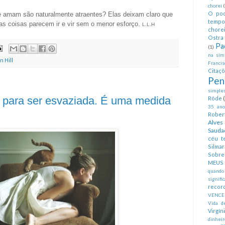
chorei
O pod
e amam são naturalmente atraentes? Elas deixam claro que
tempo
 as coisas parecem ir e vir sem o menor esforço.
L.L.H
chorei
Ostra 
Pa
(1)
na simp
 Hill
Francis
Citaç
Pen
simples
a para ser esvaziada. É uma medida
Rôde
35 anos
Rober
Alves
Sauda
céu te
Silmar
Sobre 
MEUS
quando
signifi
recor
VENCE
Vida d
Virgín
dinheir