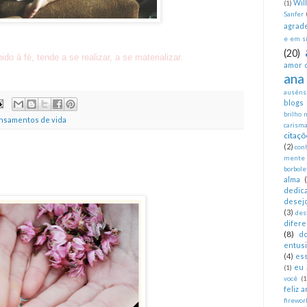
Wil
(1)
Sanfer
agrad
e em si
(20)
 à fé, tende a se realizar, a se materializar.
amor 
ana
ausêns
blogs
brilho 
nsamentos de vida
carism
citaçõ
(2)
con
mente
borbole
alma
dedica
desej
(3)
des
difer
(8)
d
entus
(4)
es
eu 
(1)
você
(1
feliz 
firewor