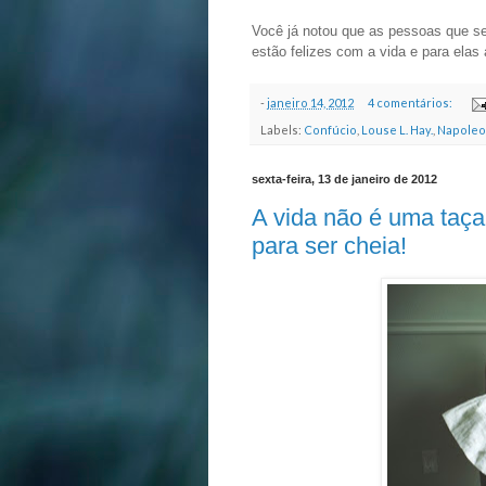
Você já notou que as pessoas que s
estão felizes com a vida e para elas
-
janeiro 14, 2012
4 comentários:
Labels:
Confúcio
,
Louse L. Hay.
,
Napoleon
sexta-feira, 13 de janeiro de 2012
A vida não é uma taç
para ser cheia!