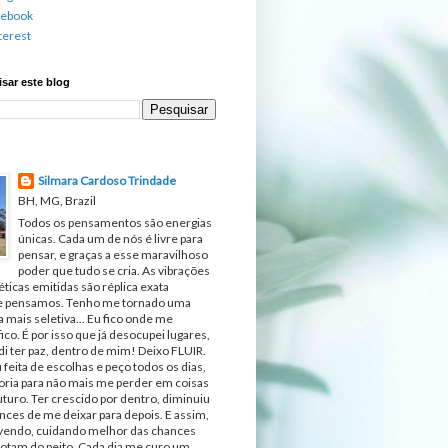
cebook
terest
sar este blog
Silmara Cardoso Trindade
BH, MG, Brazil
Todos os pensamentos são energias
únicas. Cada um de nós é livre para
pensar, e graças a esse maravilhoso
poder que tudo se cria. As vibrações
ticas emitidas são réplica exata
e pensamos. Tenho me tornado uma
 mais seletiva... Eu fico onde me
fico. É por isso que já desocupei lugares,
di ter paz, dentro de mim! Deixo FLUIR.
 feita de escolhas e peço todos os dias,
ria para não mais me perder em coisas
turo. Ter crescido por dentro, diminuiu
nces de me deixar para depois. E assim,
ivendo, cuidando melhor das chances
otam do peito. Cada dia me curo um