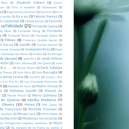
Elizabeth Gilbert
(2)
 Tolle
(1)
Elmer
man
(1)
Elvis e anabelle
(1)
Emmanuel
(1)
ia
(3)
Engenheiros do Havaí
(1)
Escrever
(1)
Eu e
Eu e eu
(3)
Fabiola Simões
(3)
o sertão
(1)
io Carpinejar
(2)
Facundo
Fabíola Simoes
(1)
Felicidade
(21)
l
(3)
Fernanda Gaona
(3)
Fernando
da Melo
(1)
Fernanda Young
(1)
a
(4)
Fernando Ramos
(1)
Fernando Sabino
(1)
Filmes
(8)
(3)
Francisco Cândido Xavier
(1)
l Garcia
(3)
Gandhi
(3)
Grande homem
(1)
Guimarães Rosa
(2)
rme de Almeida
(1)
Hope
)
Horóscopo das flores
(1)
Irmãos
(1)
Ita Portigal
nla Vanzant
(8)
Jandy Nelson
Jacob Riis
(1)
m Rohn
(2)
John Johnson
(1)
Jota Quest
(1)
June
Karla Tabalipa
(1)
Já .......
(1)
Karina Mayer
(1)
Leo Buscaglia
(4)
la Thayse
(1)
Katy Parry
(1)
Leveza
(2)
o Boff
(1)
Lou Witt
(1)
Louse L. Hay.
e Is In The Air
(1)
Luis Fernando Veríssimo
(1)
ft
(6)
Madre Tereza de
Machado de Assis
(1)
tá
(2)
Mahatma Gandhi
(3)
Manoel de
s
(2)
Mario Quintana
(3)
Marcel Proust
(1)
 de Queiroz
(6)
Martha Medeiros
(7)
 Oliveira
(15)
Mente
(3)
Mia Couto
(1)
lle Travessani
(2)
Michelle Trevisani
(2)
Miryan Lucy
(2)
 escolhas
(1)
Mitch Albom
(1)
isa Macedo
(2)
Mudanças necessárias
(2)
Mário
es inteligentes relações saudáveis
(1)
ana
(2)
Na margem do rio Pietra eu sentei e