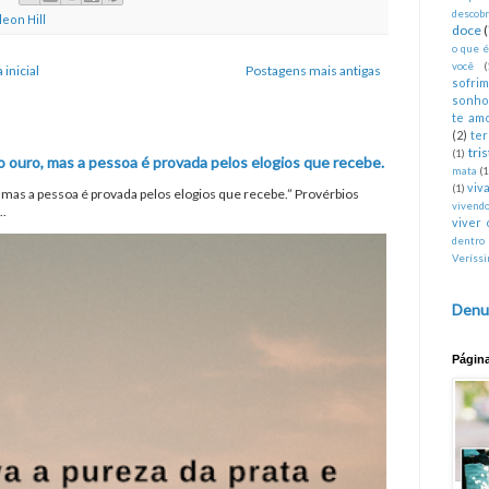
descobr
eon Hill
doce
o que 
você
(
 inicial
Postagens mais antigas
sofri
sonho
te am
(2)
te
tri
(1)
o ouro, mas a pessoa é provada pelos elogios que recebe.
mata
(1
viva
(1)
, mas a pessoa é provada pelos elogios que recebe.” Provérbios
vivend
..
viver 
dentro
Veríss
Denu
Págin