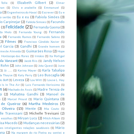
Elizabeth Gilbert
(2)
 Tolle
(1)
Elmer
man
(1)
Elvis e anabelle
(1)
Emmanuel
(1)
ia
(3)
Engenheiros do Havaí
(1)
Escrever
(1)
Eu e
Eu e eu
(3)
Fabiola Simões
(3)
o sertão
(1)
io Carpinejar
(2)
Facundo
Fabíola Simoes
(1)
Felicidade
(21)
l
(3)
Fernanda Gaona
(3)
Fernando
da Melo
(1)
Fernanda Young
(1)
a
(4)
Fernando Ramos
(1)
Fernando Sabino
(1)
Filmes
(8)
(3)
Francisco Cândido Xavier
(1)
l Garcia
(3)
Gandhi
(3)
Grande homem
(1)
Guimarães Rosa
(2)
rme de Almeida
(1)
Hope
)
Horóscopo das flores
(1)
Irmãos
(1)
Ita Portigal
nla Vanzant
(8)
Jandy Nelson
Jacob Riis
(1)
m Rohn
(2)
John Johnson
(1)
Jota Quest
(1)
June
Karla Tabalipa
(1)
Já .......
(1)
Karina Mayer
(1)
Leo Buscaglia
(4)
la Thayse
(1)
Katy Parry
(1)
Leveza
(2)
o Boff
(1)
Lou Witt
(1)
Louse L. Hay.
e Is In The Air
(1)
Luis Fernando Veríssimo
(1)
ft
(6)
Madre Tereza de
Machado de Assis
(1)
tá
(2)
Mahatma Gandhi
(3)
Manoel de
s
(2)
Mario Quintana
(3)
Marcel Proust
(1)
 de Queiroz
(6)
Martha Medeiros
(7)
 Oliveira
(15)
Mente
(3)
Mia Couto
(1)
lle Travessani
(2)
Michelle Trevisani
(2)
Miryan Lucy
(2)
 escolhas
(1)
Mitch Albom
(1)
isa Macedo
(2)
Mudanças necessárias
(2)
Mário
es inteligentes relações saudáveis
(1)
ana
(2)
Na margem do rio Pietra eu sentei e