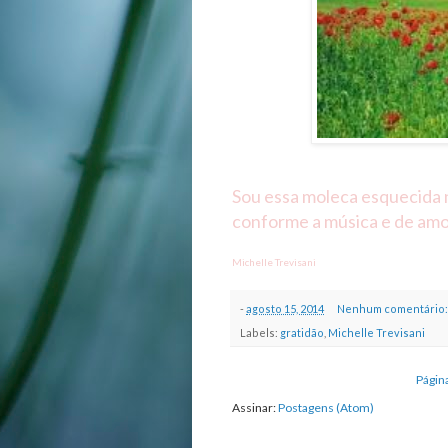
Sou essa moleca esquecida n
conforme a música e de amor
Michelle Trevisani
-
agosto 15, 2014
Nenhum comentário
Labels:
gratidão
,
Michelle Trevisani
Página
Assinar:
Postagens (Atom)