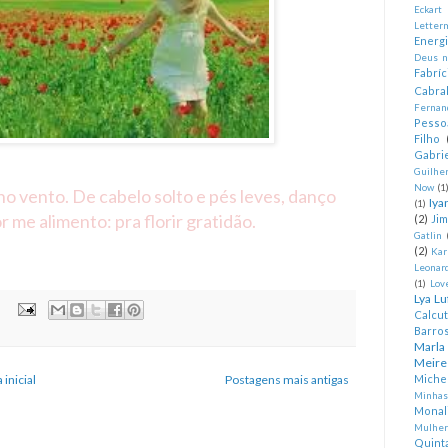
Eckart
Letter
Energ
Deus n
Fabríc
Cabra
Fernan
Pesso
Filho
Gabrie
Guilhe
Now
(1
o vento. De cabelo solto e pés leves, danço
Iya
(1)
 me alimento: pra florir gratidão.
(2)
Ji
Gatlin
(2)
Kar
Leonard
(1)
Lov
Lya Lu
:
Calcu
Barro
Marla
Meire
Miche
 inicial
Postagens mais antigas
Minhas
Monal
Mulher
Quint