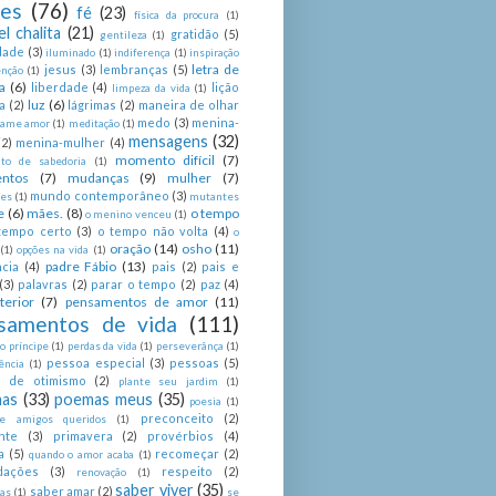
ses
(76)
fé
(23)
física da procura
(1)
el chalita
(21)
gratidão
(5)
gentileza
(1)
dade
(3)
iluminado
(1)
indiferença
(1)
inspiração
letra de
jesus
(3)
lembranças
(5)
enção
(1)
a
(6)
liberdade
(4)
lição
limpeza da vida
(1)
luz
(6)
a
(2)
lágrimas
(2)
maneira de olhar
medo
(3)
menina-
ame amor
(1)
meditação
(1)
mensagens
(32)
(2)
menina-mulher
(4)
momento difícil
(7)
o de sabedoria
(1)
ntos
(7)
mudanças
(9)
mulher
(7)
mundo contemporâneo
(3)
es
(1)
mutantes
e
(6)
mães.
(8)
o tempo
o menino venceu
(1)
tempo certo
(3)
o tempo não volta
(4)
o
oração
(14)
osho
(11)
(1)
opções na vida
(1)
padre Fábio
(13)
cia
(4)
pais
(2)
pais e
(3)
palavras
(2)
parar o tempo
(2)
paz
(4)
terior
(7)
pensamentos de amor
(11)
samentos de vida
(111)
 príncipe
(1)
perdas da vida
(1)
perseverânça
(1)
pessoa especial
(3)
pessoas
(5)
ência
(1)
as de otimismo
(2)
plante seu jardim
(1)
as
(33)
poemas meus
(35)
poesia
(1)
preconceito
(2)
e amigos queridos
(1)
nte
(3)
primavera
(2)
provérbios
(4)
a
(5)
recomeçar
(2)
quando o amor acaba
(1)
dações
(3)
respeito
(2)
renovação
(1)
saber viver
(35)
saber amar
(2)
tas
(1)
se