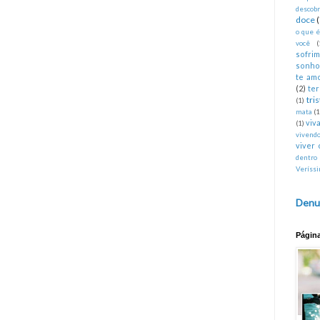
descobr
doce
o que 
você
(
sofri
sonho
te am
(2)
te
tri
(1)
mata
(1
viva
(1)
vivend
viver 
dentro
Veríss
Denu
Págin