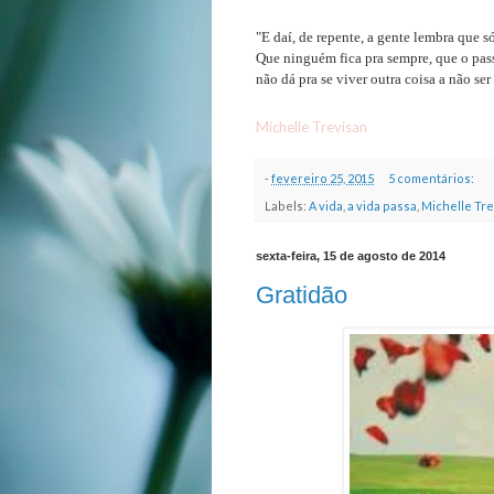
"E daí, de repente, a gente lembra que s
Que ninguém fica pra sempre, que o pass
não dá pra se viver outra coisa a não ser
Michelle Trevisan
-
fevereiro 25, 2015
5 comentários:
Labels:
A vida
,
a vida passa
,
Michelle Tre
sexta-feira, 15 de agosto de 2014
Gratidão