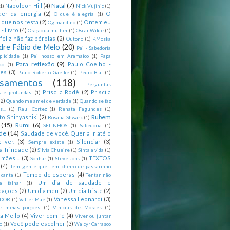
Natal
(7)
Napoleon Hill
(4)
(1)
Nick Vujinic
(1)
er da energia
(2)
O
O que é alegria
(1)
 que nos resta
(2)
Ontem eu
Og mandino
(1)
 - Livro
(4)
Oração da mulher
(1)
Oscar Wilde
(1)
feliz não faz pérolas
(2)
Outono
(1)
P.Moska
dre Fábio de Melo
(20)
Pai - Sabedoria
licidade
(1)
Pai nosso em Aramaico
(1)
Papa
Para reflexão
(9)
Paulo Coelho -
co
(1)
ões
(3)
Paulo Roberto Gaefke
(1)
Pedro Bial
(1)
samentos
(118)
Perguntas
Priscila Rodê
(2)
Priscila
 e profundas.
(1)
(2)
Quando me amei de verdade
(1)
Quando se faz
...
(1)
Raul Cortez
(1)
Renata Fagundes
(1)
Rubem
to Shinyashiki
(2)
Rosalia Shwark
(1)
(15)
Rumi
(6)
SELINHOS
(1)
Sabedoria
(1)
de
(14)
Saudade de você. Queria ir até o
 ver.
(3)
Silenciar
(3)
Sempre existe
(1)
a Trindade
(2)
Silvia Chueire
(1)
Sinta a vida
(1)
mães ...
(3)
TEXTOS
Sonhar
(1)
Steve Jobs
(1)
(4)
Tem gente que tem cheiro de passarinho
Tempo de esperas
(4)
 canta
(1)
Tentar não
Um dia de saudade e
ca falhar
(1)
dações
(2)
Um dia meu
(2)
Um dia triste
(2)
Vanessa Leonardi
(3)
DOR
(1)
Valter Mãe
(1)
e meias porções
(1)
Vinícius de Moraes
(1)
ia Mello
(4)
Viver com fé
(4)
Viver ou juntar
Você pode escolher
(3)
o
(1)
Walcyr Carrasco