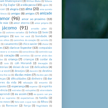
liam Shakespeare
(3)
Willian Blake
(1)
Yohana
a vida passa
(15)
Zig Zaglar
(2)
(1)
agora
(1)
alma
(20)
alegria
(12)
ecer
(3)
ama quieto
amizade
amigas
(8)
amigos
(7)
lêncio
(1)
amor
(96)
amor ao proximo
(13)
de mãe
(3)
amor eterno
(3)
amor próprio
(1)
 jácomo
(91)
arnaldo jabor
(1)
beleza
(2)
bem
(3)
ia
(1)
autores variados
(1)
 amigos
(5)
bondade.
(4)
bom ter você
(1)
nos olhos
(1)
caminhos do coração
(1)
carinho
(1)
casamento
(2)
chico xavier
(4)
a
(1)
chorar
(1)
es
(12)
clarisse lispector
(13)
compaixão
hecer a si mesmo
(1)
consciência
(1)
controle sua
coração
(8)
(1)
corintios
(1)
correr atrás das
criança
(7)
crianças
(3)
cuidar da
tas
(1)
(2)
cáh Morandi
(2)
cura
(1)
decepção
(1)
tórias
(4)
deixei de ser
(3)
delicadeza
(4)
o a você
(3)
desejos
(2)
destino
desistir
(1)
dia das mães
(7)
tra-lhe-se
(1)
dia dos pais
(1)
dor
enças
(3)
dificuldades
(2)
dinheiro
(5)
ores da vida
(4)
educação
(1)
encanto
(1)
esperança
(8)
iasmo
(2)
espírito
esperar
(1)
sência
(3)
estrelas
(1)
estupidez
(1)
eternidade
eu assim
(10)
aprendi
(3)
eu quero ser pra
familia
(2)
)
eu supremo
(1)
expectativas
(1)
ano novo
(4)
filhos
(5)
feliz com o que tem
(1)
florescer
(2)
força
(5)
k
(1)
fragilidade
(1)