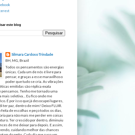
cebook
terest
sar este blog
Silmara Cardoso Trindade
BH, MG, Brazil
Todos os pensamentos são energias
únicas. Cada um de nós é livre para
pensar, e graças a esse maravilhoso
poder que tudo se cria. As vibrações
ticas emitidas são réplica exata
e pensamos. Tenho me tornado uma
 mais seletiva... Eu fico onde me
fico. É por isso que já desocupei lugares,
di ter paz, dentro de mim! Deixo FLUIR.
 feita de escolhas e peço todos os dias,
ria para não mais me perder em coisas
turo. Ter crescido por dentro, diminuiu
nces de me deixar para depois. E assim,
ivendo, cuidando melhor das chances
otam do peito. Cada dia me curo um