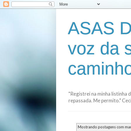
ASAS D
voz da 
caminho
"Registrei na minha listinha 
repassada. Me permito." Cecil
Mostrando postagens com ma