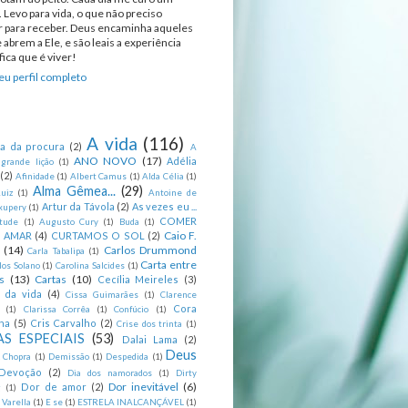
 Levo para vida, o que não preciso
ir para receber. Deus encaminha aqueles
 abrem a Ele, e são leais a experiência
ica que é viver!
u perfil completo
A vida
(116)
ca da procura
(2)
A
ANO NOVO
(17)
Adélia
 grande lição
(1)
(2)
Afinidade
(1)
Albert Camus
(1)
Alda Célia
(1)
Alma Gêmea...
(29)
uiz
(1)
Antoine de
Artur da Távola
(2)
As vezes eu ...
xupery
(1)
COMER
itude
(1)
Augusto Cury
(1)
Buda
(1)
Caio F.
R AMAR
(4)
CURTAMOS O SOL
(2)
(14)
Carlos Drummond
Carla Tabalipa
(1)
Carta entre
los Solano
(1)
Carolina Salcides
(1)
s
(13)
Cartas
(10)
Cecília Meireles
(3)
s da vida
(4)
Cissa Guimarães
(1)
Clarence
Cora
(1)
Clarissa Corrêa
(1)
Confúcio
(1)
na
(5)
Cris Carvalho
(2)
Crise dos trinta
(1)
S ESPECIAIS
(53)
Dalai Lama
(2)
Deus
 Chopra
(1)
Demissão
(1)
Despedida
(1)
Devoção
(2)
Dia dos namorados
(1)
Dirty
Dor inevitável
(6)
Dor de amor
(2)
g
(1)
 Varella
(1)
E se
(1)
ESTRELA INALCANÇÁVEL
(1)