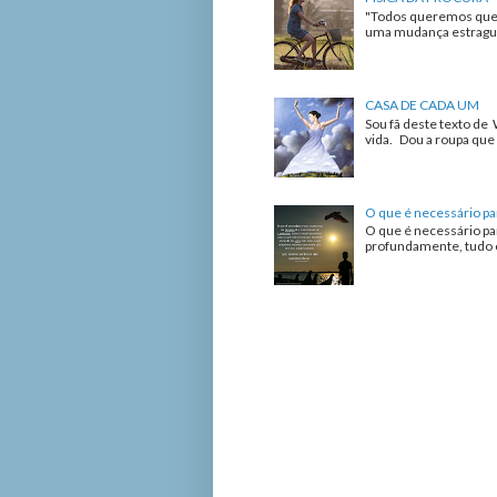
"Todos queremos que 
uma mudança estrague 
CASA DE CADA UM
Sou fã deste texto de 
vida. Dou a roupa que 
O que é necessário pa
O que é necessário pa
profundamente, tudo o 