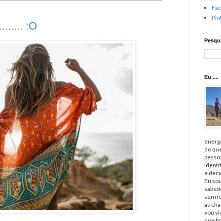
Fa
Pin
...... :O
Pesqui
Eu ....
energé
do qu
pessoa
identi
e deci
Eu sou
sabedo
sem fu
as cha
vou v
que br