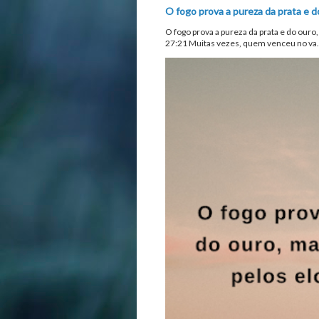
O fogo prova a pureza da prata e d
O fogo prova a pureza da prata e do ouro
27:21 Muitas vezes, quem venceu no va.