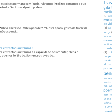
fra
as coisas permaneçam iguais. Vivemos infelizes com medo que
tudo. Será que alguém pode v...
gabri
humil
(1)
int
músic
de vid
Walcyr Carrasco - Vale a pena ler! ""Nesta época, gosto de tratar da
(3)
me 
não uso mai...
moça
moment
mome
mulher
ra enfrentar um trauma ?
mã
(1)
ra enfrentar um trauma é a capacidade de lamentar, plena e
(7)
o 
que nos foi tirado. Somente através do...
tempo.
paciên
filhos
paz in
pen
pequeno
persist
pilul
poem
post d
prese
pásco
recor
respos