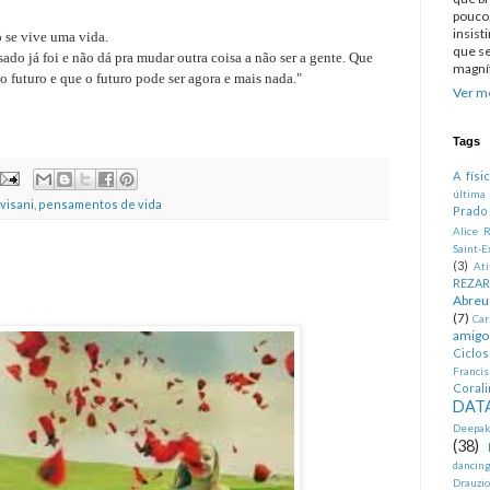
pouco.
insist
ó se vive uma vida.
que se
ado já foi e não dá pra mudar outra coisa a não ser a gente. Que
magníf
 o futuro e que o futuro pode ser agora e mais nada."
Ver me
Tags
A físi
última
visani
,
pensamentos de vida
Prado
Alice R
Saint-E
(3)
At
REZA
Abreu
(7)
Car
amigo
Ciclo
Francis
Corali
DATA
Deepak
(38)
dancin
Drauzio