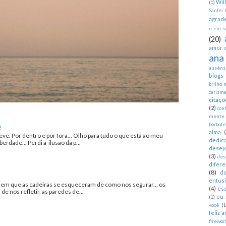
Wil
(1)
Sanfer
agrad
e em si
(20)
amor 
ana
ausêns
blogs
brilho 
carism
citaçõ
(2)
con
mente
borbole
!
alma
eve. Por dentro e por fora... Olho para tudo o que está ao meu
dedica
erdade... Perdi a ilusão da p...
desej
(3)
des
difer
(8)
d
entus
a em que as cadeiras se esqueceram de como nos segurar... os
(4)
es
 nos refletir, as paredes de...
eu 
(1)
você
(1
feliz 
firewor