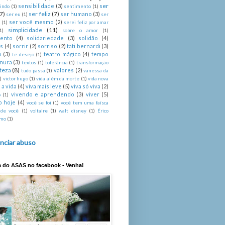
ser
sensibilidade
(3)
indo
(1)
sentimento
(1)
(7)
ser feliz
(7)
ser humano
(3)
ser eu
(1)
ser
ser você mesmo
(2)
é
(1)
serei feliz por amar
simplicidade
(11)
1)
sobre o amor
(1)
mento
(4)
solidariedade
(3)
solidão
(4)
s
(4)
sorrir
(2)
sorriso
(2)
tati bernardi
(3)
o
(3)
teatro mágico
(4)
tempo
te desejo
(1)
rnura
(3)
textos
(1)
tolerância
(1)
transformação
steza
(8)
valores
(2)
tudo passa
(1)
vanessa da
)
victor hugo
(1)
vida além da morte
(1)
vida nova
 a vida
(4)
viva mais leve
(5)
viva só viva
(2)
vivendo e aprendendo
(3)
viver
(5)
o
(1)
o hoje
(4)
você se foi
(1)
você tem uma faísca
 de você
(1)
voltaire
(1)
walt disney
(1)
Érico
imo
(1)
nciar abuso
a do ASAS no facebook - Venha!