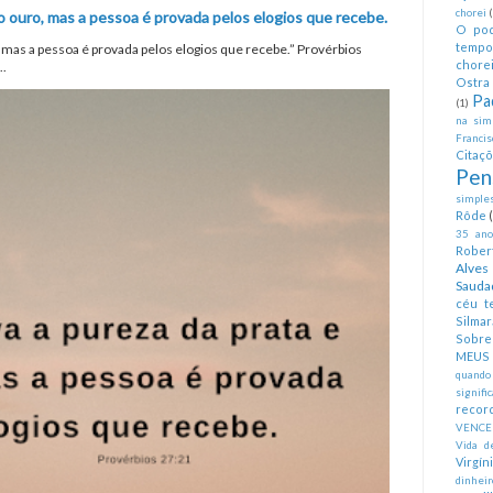
chorei
o ouro, mas a pessoa é provada pelos elogios que recebe.
O pod
tempo
, mas a pessoa é provada pelos elogios que recebe.” Provérbios
chorei
..
Ostra 
Pa
(1)
na simp
Francis
Citaç
Pen
simples
Rôde
35 anos
Rober
Alves
Sauda
céu te
Silmar
Sobre 
MEUS
quando
signifi
recor
VENCE
Vida d
Virgín
dinheir