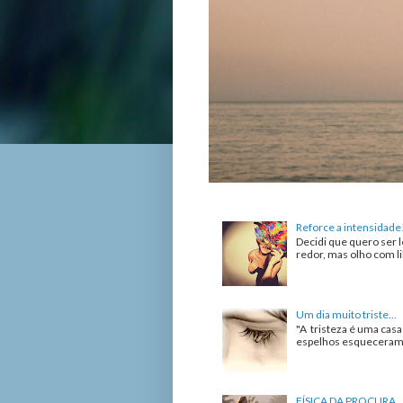
Reforce a intensidade
Decidi que quero ser l
redor, mas olho com lib
Um dia muito triste...
"A tristeza é uma cas
espelhos esqueceram de
FÍSICA DA PROCURA