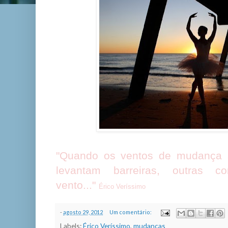
"Quando os ventos de mudança 
levantam barreiras, outras 
vento..."
Érico Veríssimo
-
agosto 29, 2012
Um comentário:
Labels:
Érico Veríssimo
,
mudanças