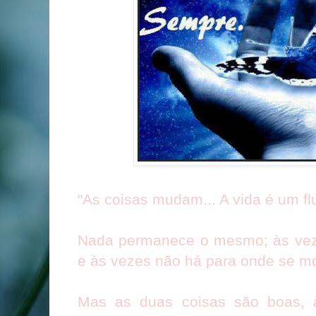
"As coisas mudam... A vida é um flu
Nada permanece o mesmo; às vez
e às vezes não há para onde se m
Mas as duas coisas são boas, 