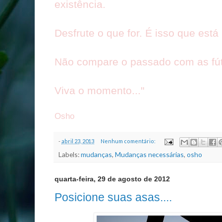
existência.
Desfrute o que for. É isso que est
Não compare o passado com as fúte
Viva o momento..."
Osho
-
abril 23, 2013
Nenhum comentário:
Labels:
mudanças
,
Mudanças necessárias
,
osho
quarta-feira, 29 de agosto de 2012
Posicione suas asas....