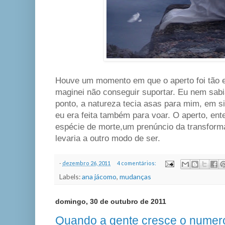
Houve um momento em que o aperto foi tão ex
maginei não conseguir suportar. Eu nem sab
ponto, a natureza tecia asas para mim, em sil
eu era feita também para voar. O aperto, en
espécie de morte,um prenúncio da transfor
levaria a outro modo de ser.
-
dezembro 26, 2011
4 comentários:
Labels:
ana jácomo
,
mudanças
domingo, 30 de outubro de 2011
Quando a gente cresce o numero