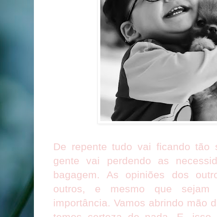
De repente tudo vai ficando tão 
gente vai perdendo as necessid
bagagem. As opiniões dos outr
outros, e mesmo que sejam 
importância. Vamos abrindo mão da
temos certeza de nada. E, isso 