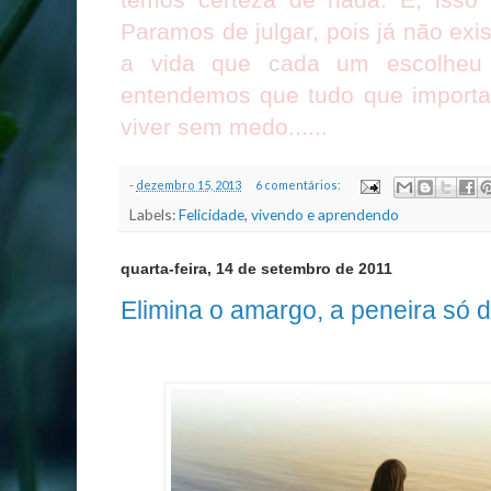
Paramos de julgar, pois já não exi
a vida que cada um escolheu e
entendemos que tudo que importa 
viver sem medo......
-
dezembro 15, 2013
6 comentários:
Labels:
Felicidade
,
vivendo e aprendendo
quarta-feira, 14 de setembro de 2011
Elimina o amargo, a peneira só d