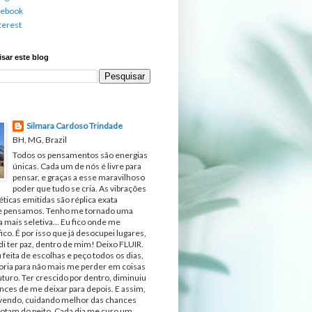
cebook
terest
sar este blog
Silmara Cardoso Trindade
BH, MG, Brazil
Todos os pensamentos são energias
únicas. Cada um de nós é livre para
pensar, e graças a esse maravilhoso
poder que tudo se cria. As vibrações
ticas emitidas são réplica exata
e pensamos. Tenho me tornado uma
 mais seletiva... Eu fico onde me
fico. É por isso que já desocupei lugares,
di ter paz, dentro de mim! Deixo FLUIR.
 feita de escolhas e peço todos os dias,
ria para não mais me perder em coisas
turo. Ter crescido por dentro, diminuiu
nces de me deixar para depois. E assim,
ivendo, cuidando melhor das chances
otam do peito. Cada dia me curo um