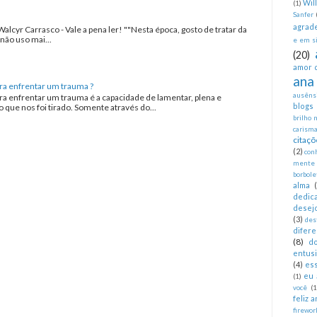
Wil
(1)
Sanfer
agrad
Walcyr Carrasco - Vale a pena ler! ""Nesta época, gosto de tratar da
não uso mai...
e em si
(20)
amor 
ana
ra enfrentar um trauma ?
ausêns
ra enfrentar um trauma é a capacidade de lamentar, plena e
blogs
que nos foi tirado. Somente através do...
brilho 
carism
citaçõ
(2)
con
mente
borbole
alma
dedica
desej
(3)
des
difer
(8)
d
entus
(4)
es
eu 
(1)
você
(1
feliz 
firewor