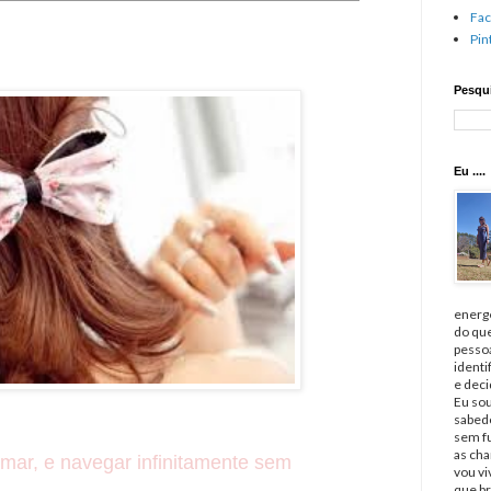
Fa
Pin
Pesqui
Eu ....
energé
do qu
pessoa
identi
e deci
Eu sou
sabedo
sem fu
as cha
 mar, e navegar infinitamente sem
vou v
que br