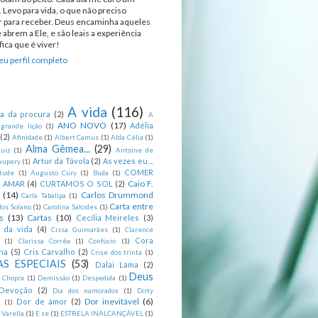
 Levo para vida, o que não preciso
ir para receber. Deus encaminha aqueles
 abrem a Ele, e são leais a experiência
ica que é viver!
u perfil completo
A vida
(116)
ca da procura
(2)
A
ANO NOVO
(17)
Adélia
 grande lição
(1)
(2)
Afinidade
(1)
Albert Camus
(1)
Alda Célia
(1)
Alma Gêmea...
(29)
uiz
(1)
Antoine de
Artur da Távola
(2)
As vezes eu ...
xupery
(1)
COMER
itude
(1)
Augusto Cury
(1)
Buda
(1)
Caio F.
R AMAR
(4)
CURTAMOS O SOL
(2)
(14)
Carlos Drummond
Carla Tabalipa
(1)
Carta entre
los Solano
(1)
Carolina Salcides
(1)
s
(13)
Cartas
(10)
Cecília Meireles
(3)
s da vida
(4)
Cissa Guimarães
(1)
Clarence
Cora
(1)
Clarissa Corrêa
(1)
Confúcio
(1)
na
(5)
Cris Carvalho
(2)
Crise dos trinta
(1)
S ESPECIAIS
(53)
Dalai Lama
(2)
Deus
 Chopra
(1)
Demissão
(1)
Despedida
(1)
Devoção
(2)
Dia dos namorados
(1)
Dirty
Dor inevitável
(6)
Dor de amor
(2)
g
(1)
 Varella
(1)
E se
(1)
ESTRELA INALCANÇÁVEL
(1)