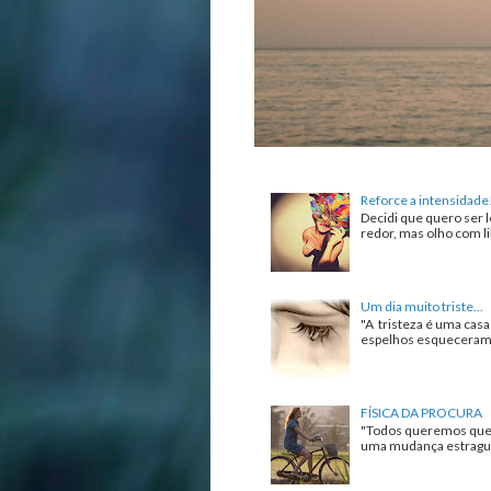
Reforce a intensidade
Decidi que quero ser l
redor, mas olho com lib
Um dia muito triste...
"A tristeza é uma cas
espelhos esqueceram de
FÍSICA DA PROCURA
"Todos queremos que 
uma mudança estrague 