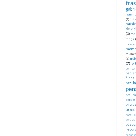
fra
gabri
humil
(1)
int
músic
de vid
(3)
me 
moça
moment
mome
mulher
mã
(1)
(7)
o 
tempo.
paciên
filhos
paz in
pen
pequeno
persist
pilul
poem
post d
prese
pásco
recor
respos