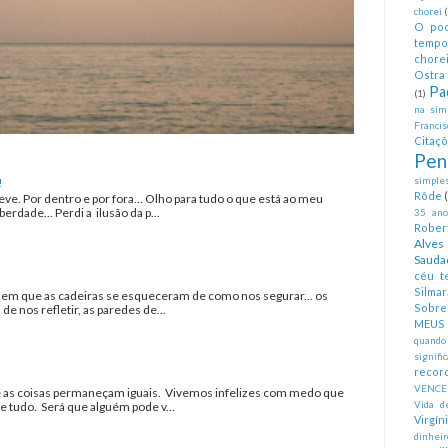
chorei
O pod
tempo
chorei
Ostra 
Pa
(1)
na simp
Francis
Citaç
Pen
!
simples
Rôde
eve. Por dentro e por fora... Olho para tudo o que está ao meu
erdade... Perdi a ilusão da p...
35 anos
Rober
Alves
Sauda
céu te
Silmar
a em que as cadeiras se esqueceram de como nos segurar... os
Sobre 
 nos refletir, as paredes de...
MEUS
quando
signifi
recor
VENCE
as coisas permaneçam iguais. Vivemos infelizes com medo que
tudo. Será que alguém pode v...
Vida d
Virgín
dinheir