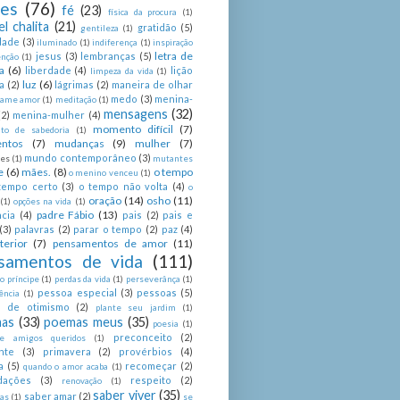
ses
(76)
fé
(23)
física da procura
(1)
el chalita
(21)
gratidão
(5)
gentileza
(1)
dade
(3)
iluminado
(1)
indiferença
(1)
inspiração
letra de
jesus
(3)
lembranças
(5)
enção
(1)
a
(6)
liberdade
(4)
lição
limpeza da vida
(1)
luz
(6)
a
(2)
lágrimas
(2)
maneira de olhar
medo
(3)
menina-
ame amor
(1)
meditação
(1)
mensagens
(32)
(2)
menina-mulher
(4)
momento difícil
(7)
o de sabedoria
(1)
ntos
(7)
mudanças
(9)
mulher
(7)
mundo contemporâneo
(3)
es
(1)
mutantes
e
(6)
mães.
(8)
o tempo
o menino venceu
(1)
tempo certo
(3)
o tempo não volta
(4)
o
oração
(14)
osho
(11)
(1)
opções na vida
(1)
padre Fábio
(13)
cia
(4)
pais
(2)
pais e
(3)
palavras
(2)
parar o tempo
(2)
paz
(4)
terior
(7)
pensamentos de amor
(11)
samentos de vida
(111)
 príncipe
(1)
perdas da vida
(1)
perseverânça
(1)
pessoa especial
(3)
pessoas
(5)
ência
(1)
as de otimismo
(2)
plante seu jardim
(1)
as
(33)
poemas meus
(35)
poesia
(1)
preconceito
(2)
e amigos queridos
(1)
nte
(3)
primavera
(2)
provérbios
(4)
a
(5)
recomeçar
(2)
quando o amor acaba
(1)
dações
(3)
respeito
(2)
renovação
(1)
saber viver
(35)
saber amar
(2)
tas
(1)
se