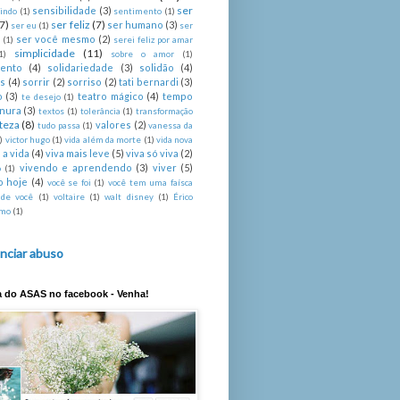
ser
sensibilidade
(3)
indo
(1)
sentimento
(1)
(7)
ser feliz
(7)
ser humano
(3)
ser eu
(1)
ser
ser você mesmo
(2)
é
(1)
serei feliz por amar
simplicidade
(11)
1)
sobre o amor
(1)
mento
(4)
solidariedade
(3)
solidão
(4)
s
(4)
sorrir
(2)
sorriso
(2)
tati bernardi
(3)
o
(3)
teatro mágico
(4)
tempo
te desejo
(1)
rnura
(3)
textos
(1)
tolerância
(1)
transformação
steza
(8)
valores
(2)
tudo passa
(1)
vanessa da
)
victor hugo
(1)
vida além da morte
(1)
vida nova
 a vida
(4)
viva mais leve
(5)
viva só viva
(2)
vivendo e aprendendo
(3)
viver
(5)
o
(1)
o hoje
(4)
você se foi
(1)
você tem uma faísca
 de você
(1)
voltaire
(1)
walt disney
(1)
Érico
imo
(1)
nciar abuso
a do ASAS no facebook - Venha!