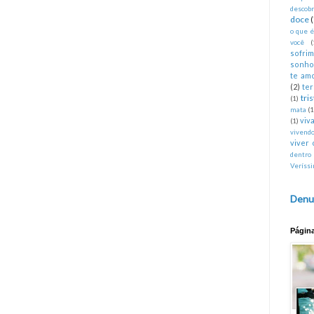
descobr
doce
o que 
você
(
sofri
sonho
te am
(2)
te
tri
(1)
mata
(1
viva
(1)
vivend
viver 
dentro
Veríss
Denu
Págin