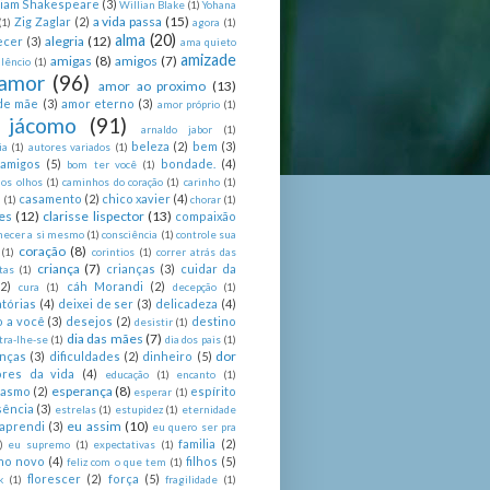
liam Shakespeare
(3)
Willian Blake
(1)
Yohana
a vida passa
(15)
Zig Zaglar
(2)
(1)
agora
(1)
alma
(20)
alegria
(12)
ecer
(3)
ama quieto
amizade
amigas
(8)
amigos
(7)
lêncio
(1)
amor
(96)
amor ao proximo
(13)
de mãe
(3)
amor eterno
(3)
amor próprio
(1)
 jácomo
(91)
arnaldo jabor
(1)
beleza
(2)
bem
(3)
ia
(1)
autores variados
(1)
 amigos
(5)
bondade.
(4)
bom ter você
(1)
nos olhos
(1)
caminhos do coração
(1)
carinho
(1)
casamento
(2)
chico xavier
(4)
a
(1)
chorar
(1)
es
(12)
clarisse lispector
(13)
compaixão
hecer a si mesmo
(1)
consciência
(1)
controle sua
coração
(8)
(1)
corintios
(1)
correr atrás das
criança
(7)
crianças
(3)
cuidar da
tas
(1)
(2)
cáh Morandi
(2)
cura
(1)
decepção
(1)
tórias
(4)
deixei de ser
(3)
delicadeza
(4)
o a você
(3)
desejos
(2)
destino
desistir
(1)
dia das mães
(7)
tra-lhe-se
(1)
dia dos pais
(1)
dor
enças
(3)
dificuldades
(2)
dinheiro
(5)
ores da vida
(4)
educação
(1)
encanto
(1)
esperança
(8)
iasmo
(2)
espírito
esperar
(1)
sência
(3)
estrelas
(1)
estupidez
(1)
eternidade
eu assim
(10)
aprendi
(3)
eu quero ser pra
familia
(2)
)
eu supremo
(1)
expectativas
(1)
ano novo
(4)
filhos
(5)
feliz com o que tem
(1)
florescer
(2)
força
(5)
k
(1)
fragilidade
(1)