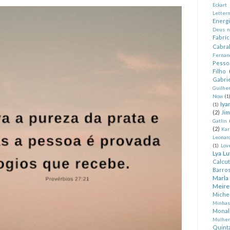
Eckart
Letter
Energ
Deus n
Fabríc
Cabra
Fernan
Pesso
Filho
Gabrie
Guilhe
Now
(1
Iya
(1)
(2)
Ji
Gatlin
(2)
Kar
Leonard
(1)
Lov
Lya Lu
Calcu
Barro
Marla
Meire
Miche
Minhas
Monal
Mulher
Quint