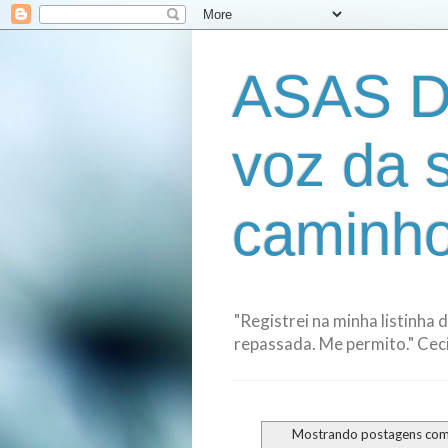
ASAS D
voz da 
caminho
"Registrei na minha listinha 
repassada. Me permito." Cecil
Mostrando postagens co