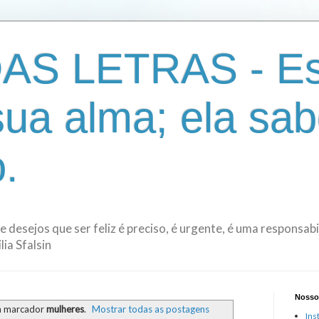
AS LETRAS - Es
sua alma; ela sab
.
de desejos que ser feliz é preciso, é urgente, é uma responsa
ia Sfalsin
Nosso
m marcador
mulheres
.
Mostrar todas as postagens
Ins