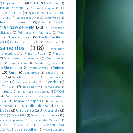
Natal
(7)
Napoleon Hill
(4)
(1)
Nick Vujinic
(1)
er da energia
(2)
O
O que é alegria
(1)
 que nos resta
(2)
Ontem eu
Og mandino
(1)
 - Livro
(4)
Oração da mulher
(1)
Oscar Wilde
(1)
feliz não faz pérolas
(2)
Outono
(1)
P.Moska
dre Fábio de Melo
(20)
Pai - Sabedoria
licidade
(1)
Pai nosso em Aramaico
(1)
Papa
Para reflexão
(9)
Paulo Coelho -
co
(1)
ões
(3)
Paulo Roberto Gaefke
(1)
Pedro Bial
(1)
samentos
(118)
Perguntas
Priscila Rodê
(2)
Priscila
 e profundas.
(1)
(2)
Quando me amei de verdade
(1)
Quando se faz
...
(1)
Raul Cortez
(1)
Renata Fagundes
(1)
Rubem
to Shinyashiki
(2)
Rosalia Shwark
(1)
(15)
Rumi
(6)
SELINHOS
(1)
Sabedoria
(1)
de
(14)
Saudade de você. Queria ir até o
 ver.
(3)
Silenciar
(3)
Sempre existe
(1)
a Trindade
(2)
Silvia Chueire
(1)
Sinta a vida
(1)
mães ...
(3)
TEXTOS
Sonhar
(1)
Steve Jobs
(1)
(4)
Tem gente que tem cheiro de passarinho
Tempo de esperas
(4)
 canta
(1)
Tentar não
Um dia de saudade e
ca falhar
(1)
dações
(2)
Um dia meu
(2)
Um dia triste
(2)
Vanessa Leonardi
(3)
DOR
(1)
Valter Mãe
(1)
e meias porções
(1)
Vinícius de Moraes
(1)
ia Mello
(4)
Viver com fé
(4)
Viver ou juntar
Você pode escolher
(3)
o
(1)
Walcyr Carrasco