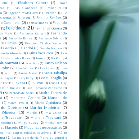
Elizabeth Gilbert
(2)
 Tolle
(1)
Elmer
man
(1)
Elvis e anabelle
(1)
Emmanuel
(1)
ia
(3)
Engenheiros do Havaí
(1)
Escrever
(1)
Eu e
Eu e eu
(3)
Fabiola Simões
(3)
o sertão
(1)
io Carpinejar
(2)
Facundo
Fabíola Simoes
(1)
Felicidade
(21)
l
(3)
Fernanda Gaona
(3)
Fernando
da Melo
(1)
Fernanda Young
(1)
a
(4)
Fernando Ramos
(1)
Fernando Sabino
(1)
Filmes
(8)
(3)
Francisco Cândido Xavier
(1)
l Garcia
(3)
Gandhi
(3)
Grande homem
(1)
Guimarães Rosa
(2)
rme de Almeida
(1)
Hope
)
Horóscopo das flores
(1)
Irmãos
(1)
Ita Portigal
nla Vanzant
(8)
Jandy Nelson
Jacob Riis
(1)
m Rohn
(2)
John Johnson
(1)
Jota Quest
(1)
June
Karla Tabalipa
(1)
Já .......
(1)
Karina Mayer
(1)
Leo Buscaglia
(4)
la Thayse
(1)
Katy Parry
(1)
Leveza
(2)
o Boff
(1)
Lou Witt
(1)
Louse L. Hay.
e Is In The Air
(1)
Luis Fernando Veríssimo
(1)
ft
(6)
Madre Tereza de
Machado de Assis
(1)
tá
(2)
Mahatma Gandhi
(3)
Manoel de
s
(2)
Mario Quintana
(3)
Marcel Proust
(1)
 de Queiroz
(6)
Martha Medeiros
(7)
 Oliveira
(15)
Mente
(3)
Mia Couto
(1)
lle Travessani
(2)
Michelle Trevisani
(2)
Miryan Lucy
(2)
 escolhas
(1)
Mitch Albom
(1)
isa Macedo
(2)
Mudanças necessárias
(2)
Mário
es inteligentes relações saudáveis
(1)
ana
(2)
Na margem do rio Pietra eu sentei e