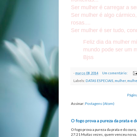
Ser mulher é carregar a se
Ser mulher é algo cármico
rosas....
Ser mulher é ser tudo, co
Feliz dia da mulher 
mundo pode ser um m
Bjss
-
março 08, 2014
Um comentário:
Labels:
DATAS ESPECIAIS
,
mulher
,
mulhe
Página
Assinar:
Postagens (Atom)
O fogo prova a pureza da prata e d
O fogo prova a pureza da prata e do ouro
27:21 Muitas vezes, quem venceu no va.