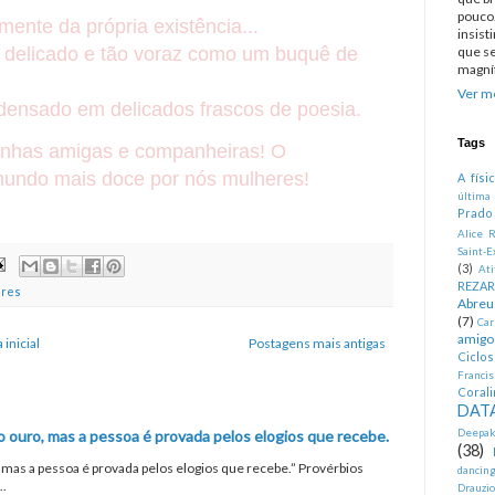
pouco.
mente da própria existência...
insist
, delicado e tão voraz como um buquê de
que se
magníf
Ver me
ndensado em delicados frascos de poesia.
Tags
minhas amigas e companheiras!
O
undo mais doce por nós mulheres!
A físi
última
Prado
Alice R
Saint-E
(3)
At
REZA
res
Abreu
(7)
Car
amigo
 inicial
Postagens mais antigas
Ciclo
Francis
Corali
DATA
o ouro, mas a pessoa é provada pelos elogios que recebe.
Deepak
(38)
, mas a pessoa é provada pelos elogios que recebe.” Provérbios
dancin
..
Drauzio