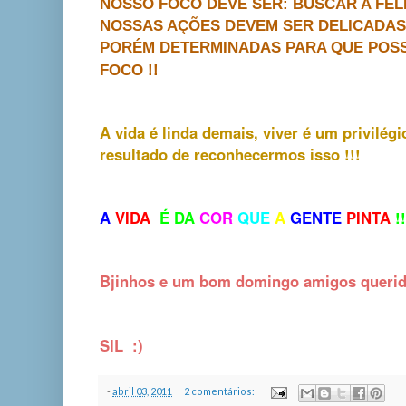
NOSSO FOCO DEVE SER: BUSCAR A FELI
NOSSAS AÇÕES DEVEM SER DELICADAS
PORÉM DETERMINADAS PARA QUE POS
FOCO !!
A vida é linda demais, viver é um privilégio
resultado de reconhecermos isso !!!
A
VIDA
É D
A
COR
QUE
A
GENTE
PINTA
!!
Bjinhos e um bom domingo amigos querido
SIL :)
-
abril 03, 2011
2 comentários: