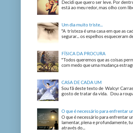
Decidi que quero ser leve. Por dentro
está ao meu redor, mas olho com liber
Um dia muito triste...
"A tristeza é uma casa em que as c
segurar... os espelhos esqueceram de n
FÍSICA DA PROCURA
"Todos queremos que as coisas perm
com medo que uma mudança estrague
CASA DE CADA UM
Sou fã deste texto de Walcyr Carrasc
gosto de tratar da vida. Dou a roupa
O que é necessário para enfrentar 
O que é necessário para enfrentar u
lamentar, plena e profundamente, tu
através do...