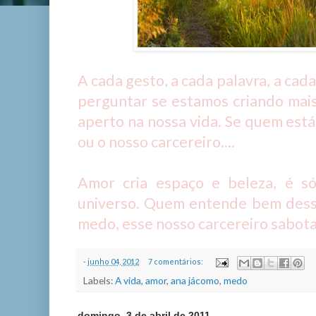
A cada gesto, a cada palavra, a cada
perguntar se estamos criando mai
aperto na nossa vida. Se quem est
ou o nosso carcereiro....
Amor cria espaço e beleza, é s
universo. Quem entende bem dessa
medo, esse nosso carcereiro sabotad
-
junho 04, 2012
7 comentários:
Labels:
A vida
,
amor
,
ana jácomo
,
medo
domingo, 3 de abril de 2011