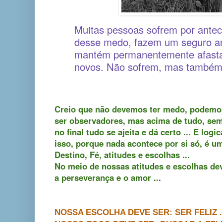
Muitas pessoas sofrem por antec
desse medo, fazem um seguro an
mantém permanentemente afasta
novos.
Não sofrem, mas também
Creio que não devemos ter medo, podemo
ser observadores, mas acima de tudo, sem
no final tudo se ajeita e dá certo ... E l
isso, porque nada acontece por si só, é u
Destino, Fé, atitudes e escolhas ...
No meio de nossas atitudes e escolhas dev
a perseverança e o amor ...
NOSSA ESCOLHA DEVE SER: SER FELIZ .