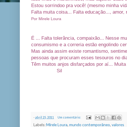
Estou sorrindoo pra você! (mesmo minha vida
Falta muita coisa... Falta educação..., amor, 
Por Mirele Loura
É ...
Falta tolerância, compaixão... Nesse m
consumismo e a correria estão engolindo cert
Mas ainda assim existe romantismo, sentimen
pessoas que procuram esses tesouros no dia 
Têm muitos anjos disfarçados por aí... Muit
Sil
-
abril 25, 2011
Um comentário:
Labels:
Mirele Loura
,
mundo contemporâneo
,
valores