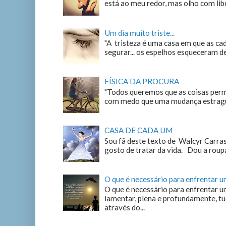
está ao meu redor, mas olho com liber
Um dia muito triste...
"A tristeza é uma casa em que as c
segurar... os espelhos esqueceram de n
FÍSICA DA PROCURA
"Todos queremos que as coisas perm
com medo que uma mudança estrague
CASA DE CADA UM
Sou fã deste texto de Walcyr Carrasc
gosto de tratar da vida. Dou a roupa
O que é necessário para enfrentar 
O que é necessário para enfrentar u
lamentar, plena e profundamente, tu
através do...