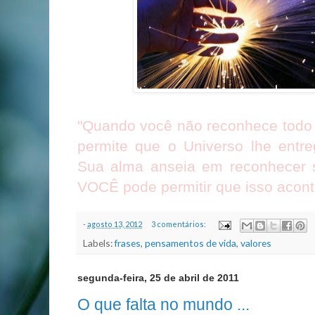
"Quando você não reconhece todo 
permite que o Universo lhe entre
Sua alma anseia em reconhecer s
VOCÊ pode permitir que isso acon
-
agosto 13, 2012
3 comentários:
Labels:
frases
,
pensamentos de vida
,
valores
segunda-feira, 25 de abril de 2011
O que falta no mundo ...