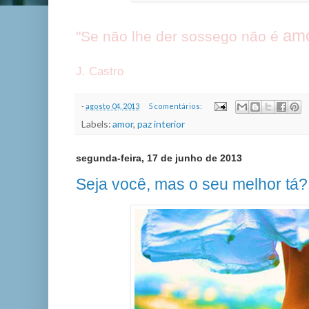
am
"Se não lhe der sossego não é
J. Castro
-
agosto 04, 2013
5 comentários:
Labels:
amor
,
paz interior
segunda-feira, 17 de junho de 2013
Seja você, mas o seu melhor tá?