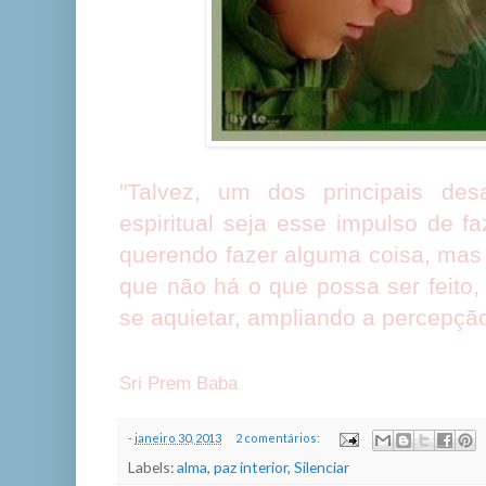
"Talvez, um dos principais des
espiritual seja esse impulso de f
querendo fazer alguma coisa, m
que não há o que possa ser feito,
se aquietar, ampliando a percepção
Sri Prem Baba
-
janeiro 30, 2013
2 comentários:
Labels:
alma
,
paz interior
,
Silenciar