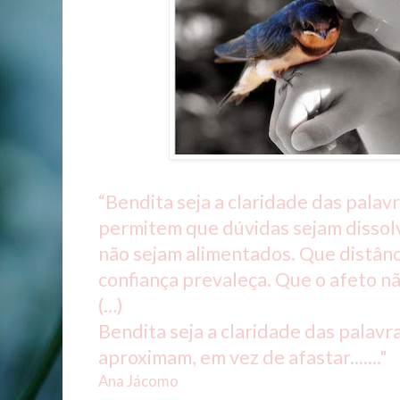
“Bendita seja a claridade das pal
permitem que dúvidas sejam dissol
não sejam alimentados. Que distânc
confiança prevaleça. Que o afeto n
(…)
Bendita seja a claridade das pala
aproximam, em vez de afastar......."
Ana Jácomo