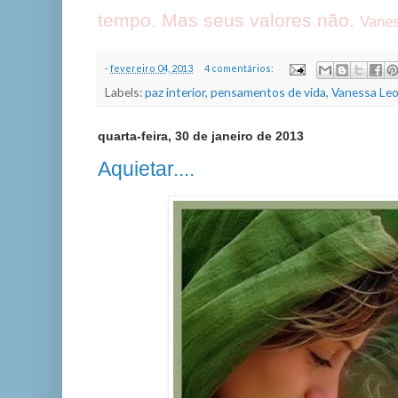
tempo. Mas seus valores não.
Vanes
-
fevereiro 04, 2013
4 comentários:
Labels:
paz interior
,
pensamentos de vida
,
Vanessa Leo
quarta-feira, 30 de janeiro de 2013
Aquietar....