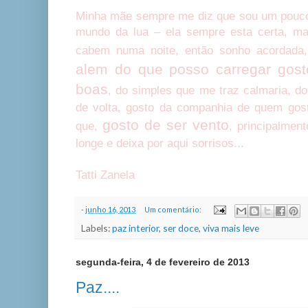
Minha mãe sempre me diz que sou um pouco
mundo da lua – ela sempre esta certa, m
cabem numa noite, então sonho acordada
alem do que posso carregar gost
boas
, do simples que me traz calmaria, d
de volta, gosto da companhia de quem gos
gosto de ser vento
que,
, principalmen
longe e deixa por aqui sorrisos...
Tatti Zanela
-
junho 16, 2013
Um comentário:
Labels:
paz interior
,
ser doce
,
viva mais leve
segunda-feira, 4 de fevereiro de 2013
Paz....