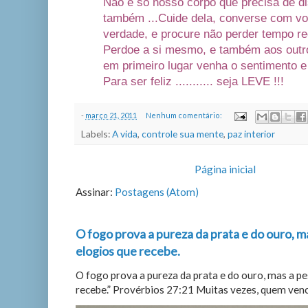
Não é só nosso corpo que precisa de di
também ...
Cuide dela, converse com vo
verdade, e procure não perder tempo re
Perdoe a si mesmo, e também aos outro
em primeiro lugar venha
o sentimento 
Para ser feliz ........... seja LEVE !!!
-
março 21, 2011
Nenhum comentário:
Labels:
A vida
,
controle sua mente
,
paz interior
Página inicial
Assinar:
Postagens (Atom)
O fogo prova a pureza da prata e do ouro, m
elogios que recebe.
O fogo prova a pureza da prata e do ouro, mas a p
recebe.” Provérbios 27:21 Muitas vezes, quem vence