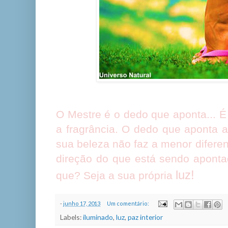
O Mestre é o dedo que aponta... É 
a fragrância. O dedo que aponta a
sua beleza não faz a menor difere
direção do que está sendo aponta
luz!
que? Seja a sua própria
-
junho 17, 2013
Um comentário:
Labels:
iluminado
,
luz
,
paz interior