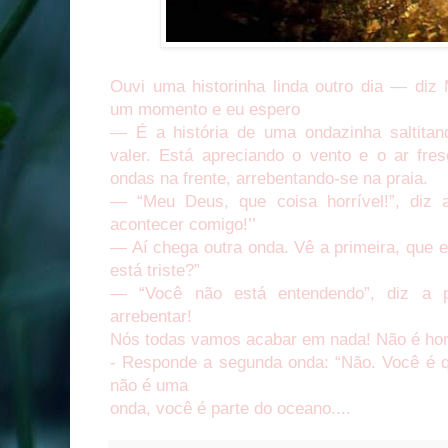
Ouvi uma historinha linda outro dia — diz
um momento e eu espero
— É a história de uma ondazinha saltitan
valer. Está apreciando o vento e o ar fr
ondas na frente, arrebentando-se na praia.
— “Meu Deus, que coisa horrível!”, diz 
acontecer comigo!’’
— Aí chega outra onda. Vê a primeira, que es
está triste?”
— “Você não está entendendo”, diz a p
arrebentar!
Nós todas vamos acabar em nada! Não é hor
- Responde a segunda onda: “Não. Você é 
não é uma
onda, você é parte do oceano....