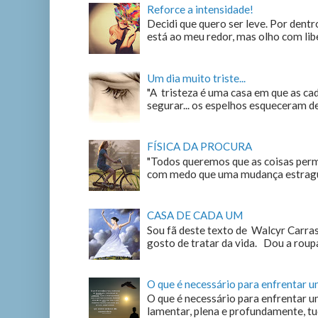
Reforce a intensidade!
Decidi que quero ser leve. Por dentro
está ao meu redor, mas olho com liber
Um dia muito triste...
"A tristeza é uma casa em que as c
segurar... os espelhos esqueceram de n
FÍSICA DA PROCURA
"Todos queremos que as coisas perm
com medo que uma mudança estrague
CASA DE CADA UM
Sou fã deste texto de Walcyr Carrasc
gosto de tratar da vida. Dou a roupa
O que é necessário para enfrentar 
O que é necessário para enfrentar u
lamentar, plena e profundamente, tu