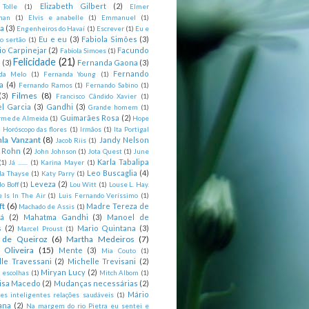
Elizabeth Gilbert
(2)
 Tolle
(1)
Elmer
man
(1)
Elvis e anabelle
(1)
Emmanuel
(1)
ia
(3)
Engenheiros do Havaí
(1)
Escrever
(1)
Eu e
Eu e eu
(3)
Fabiola Simões
(3)
o sertão
(1)
io Carpinejar
(2)
Facundo
Fabíola Simoes
(1)
Felicidade
(21)
l
(3)
Fernanda Gaona
(3)
Fernando
da Melo
(1)
Fernanda Young
(1)
a
(4)
Fernando Ramos
(1)
Fernando Sabino
(1)
Filmes
(8)
(3)
Francisco Cândido Xavier
(1)
l Garcia
(3)
Gandhi
(3)
Grande homem
(1)
Guimarães Rosa
(2)
rme de Almeida
(1)
Hope
)
Horóscopo das flores
(1)
Irmãos
(1)
Ita Portigal
nla Vanzant
(8)
Jandy Nelson
Jacob Riis
(1)
m Rohn
(2)
John Johnson
(1)
Jota Quest
(1)
June
Karla Tabalipa
(1)
Já .......
(1)
Karina Mayer
(1)
Leo Buscaglia
(4)
la Thayse
(1)
Katy Parry
(1)
Leveza
(2)
o Boff
(1)
Lou Witt
(1)
Louse L. Hay.
e Is In The Air
(1)
Luis Fernando Veríssimo
(1)
ft
(6)
Madre Tereza de
Machado de Assis
(1)
tá
(2)
Mahatma Gandhi
(3)
Manoel de
s
(2)
Mario Quintana
(3)
Marcel Proust
(1)
 de Queiroz
(6)
Martha Medeiros
(7)
 Oliveira
(15)
Mente
(3)
Mia Couto
(1)
lle Travessani
(2)
Michelle Trevisani
(2)
Miryan Lucy
(2)
 escolhas
(1)
Mitch Albom
(1)
isa Macedo
(2)
Mudanças necessárias
(2)
Mário
es inteligentes relações saudáveis
(1)
ana
(2)
Na margem do rio Pietra eu sentei e