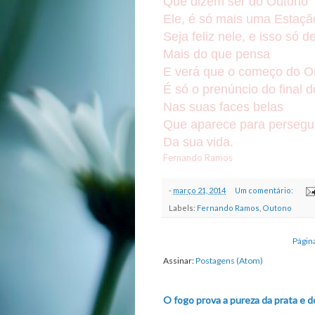
Que dizem ser do Outono
Ele, é só mais uma Estaçã
Seja feliz nele, e isso só 
Mais do que pensa
E verá que o começo do O
É só o prenúncio do final 
Nas suas faces belas
Que aparece para perseguir
Da sua vida.
Fernando Ramos
-
março 21, 2014
Um comentário:
Labels:
Fernando Ramos
,
Outono
Página
Assinar:
Postagens (Atom)
O fogo prova a pureza da prata e d