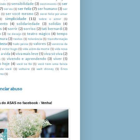
ser
sensibilidade
(3)
indo
(1)
sentimento
(1)
(7)
ser feliz
(7)
ser humano
(3)
ser eu
(1)
ser
ser você mesmo
(2)
é
(1)
serei feliz por amar
simplicidade
(11)
1)
sobre o amor
(1)
mento
(4)
solidariedade
(3)
solidão
(4)
s
(4)
sorrir
(2)
sorriso
(2)
tati bernardi
(3)
o
(3)
teatro mágico
(4)
tempo
te desejo
(1)
rnura
(3)
textos
(1)
tolerância
(1)
transformação
steza
(8)
valores
(2)
tudo passa
(1)
vanessa da
)
victor hugo
(1)
vida além da morte
(1)
vida nova
 a vida
(4)
viva mais leve
(5)
viva só viva
(2)
vivendo e aprendendo
(3)
viver
(5)
o
(1)
o hoje
(4)
você se foi
(1)
você tem uma faísca
 de você
(1)
voltaire
(1)
walt disney
(1)
Érico
imo
(1)
nciar abuso
a do ASAS no facebook - Venha!