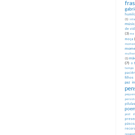
fra
gabri
humil
(1)
int
músic
de vid
(3)
me 
moça
moment
mome
mulher
mã
(1)
(7)
o 
tempo.
paciên
filhos
paz in
pen
pequeno
persist
pilul
poem
post d
prese
pásco
recor
respos