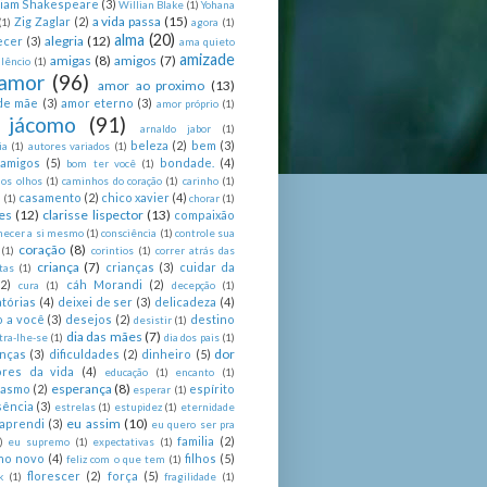
liam Shakespeare
(3)
Willian Blake
(1)
Yohana
a vida passa
(15)
Zig Zaglar
(2)
(1)
agora
(1)
alma
(20)
alegria
(12)
ecer
(3)
ama quieto
amizade
amigas
(8)
amigos
(7)
lêncio
(1)
amor
(96)
amor ao proximo
(13)
de mãe
(3)
amor eterno
(3)
amor próprio
(1)
 jácomo
(91)
arnaldo jabor
(1)
beleza
(2)
bem
(3)
ia
(1)
autores variados
(1)
 amigos
(5)
bondade.
(4)
bom ter você
(1)
nos olhos
(1)
caminhos do coração
(1)
carinho
(1)
casamento
(2)
chico xavier
(4)
a
(1)
chorar
(1)
es
(12)
clarisse lispector
(13)
compaixão
hecer a si mesmo
(1)
consciência
(1)
controle sua
coração
(8)
(1)
corintios
(1)
correr atrás das
criança
(7)
crianças
(3)
cuidar da
tas
(1)
(2)
cáh Morandi
(2)
cura
(1)
decepção
(1)
tórias
(4)
deixei de ser
(3)
delicadeza
(4)
o a você
(3)
desejos
(2)
destino
desistir
(1)
dia das mães
(7)
tra-lhe-se
(1)
dia dos pais
(1)
dor
enças
(3)
dificuldades
(2)
dinheiro
(5)
ores da vida
(4)
educação
(1)
encanto
(1)
esperança
(8)
iasmo
(2)
espírito
esperar
(1)
sência
(3)
estrelas
(1)
estupidez
(1)
eternidade
eu assim
(10)
aprendi
(3)
eu quero ser pra
familia
(2)
)
eu supremo
(1)
expectativas
(1)
ano novo
(4)
filhos
(5)
feliz com o que tem
(1)
florescer
(2)
força
(5)
k
(1)
fragilidade
(1)