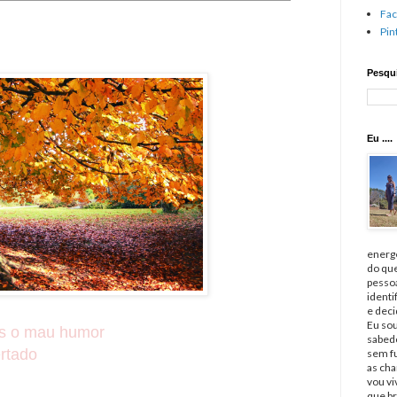
Fa
Pin
Pesqui
Eu ....
energé
do qu
pessoa
identi
e deci
Eu sou
os o mau humor
sabedo
ertado
sem fu
as cha
vou v
que br