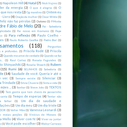
Natal
(7)
Napoleon Hill
(4)
(1)
Nick Vujinic
(1)
er da energia
(2)
O
O que é alegria
(1)
 que nos resta
(2)
Ontem eu
Og mandino
(1)
 - Livro
(4)
Oração da mulher
(1)
Oscar Wilde
(1)
feliz não faz pérolas
(2)
Outono
(1)
P.Moska
dre Fábio de Melo
(20)
Pai - Sabedoria
licidade
(1)
Pai nosso em Aramaico
(1)
Papa
Para reflexão
(9)
Paulo Coelho -
co
(1)
ões
(3)
Paulo Roberto Gaefke
(1)
Pedro Bial
(1)
samentos
(118)
Perguntas
Priscila Rodê
(2)
Priscila
 e profundas.
(1)
(2)
Quando me amei de verdade
(1)
Quando se faz
...
(1)
Raul Cortez
(1)
Renata Fagundes
(1)
Rubem
to Shinyashiki
(2)
Rosalia Shwark
(1)
(15)
Rumi
(6)
SELINHOS
(1)
Sabedoria
(1)
de
(14)
Saudade de você. Queria ir até o
 ver.
(3)
Silenciar
(3)
Sempre existe
(1)
a Trindade
(2)
Silvia Chueire
(1)
Sinta a vida
(1)
mães ...
(3)
TEXTOS
Sonhar
(1)
Steve Jobs
(1)
(4)
Tem gente que tem cheiro de passarinho
Tempo de esperas
(4)
 canta
(1)
Tentar não
Um dia de saudade e
ca falhar
(1)
dações
(2)
Um dia meu
(2)
Um dia triste
(2)
Vanessa Leonardi
(3)
DOR
(1)
Valter Mãe
(1)
e meias porções
(1)
Vinícius de Moraes
(1)
ia Mello
(4)
Viver com fé
(4)
Viver ou juntar
Você pode escolher
(3)
o
(1)
Walcyr Carrasco