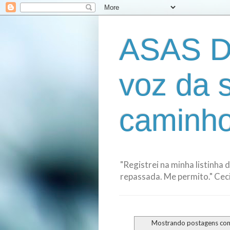
ASAS D
voz da 
caminho
"Registrei na minha listinha 
repassada. Me permito." Cecil
Mostrando postagens co