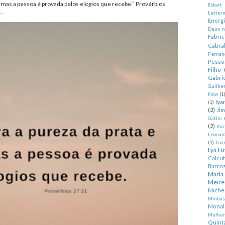
, mas a pessoa é provada pelos elogios que recebe.” Provérbios
Eckart
..
Letter
Energ
Deus n
Fabríc
Cabra
Fernan
Pesso
Filho
Gabrie
Guilhe
Now
(1
Iya
(1)
(2)
Ji
Gatlin
(2)
Kar
Leonard
(1)
Lov
Lya Lu
Calcu
Barro
Marla
Meire
Miche
Minhas
Monal
Mulher
Quint