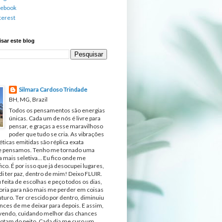
cebook
terest
sar este blog
Silmara Cardoso Trindade
BH, MG, Brazil
Todos os pensamentos são energias
únicas. Cada um de nós é livre para
pensar, e graças a esse maravilhoso
poder que tudo se cria. As vibrações
ticas emitidas são réplica exata
e pensamos. Tenho me tornado uma
 mais seletiva... Eu fico onde me
fico. É por isso que já desocupei lugares,
di ter paz, dentro de mim! Deixo FLUIR.
 feita de escolhas e peço todos os dias,
ria para não mais me perder em coisas
turo. Ter crescido por dentro, diminuiu
nces de me deixar para depois. E assim,
ivendo, cuidando melhor das chances
otam do peito. Cada dia me curo um