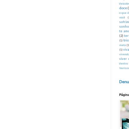
descobr
doce
o que 
você
(
sofri
sonho
te am
(2)
te
tri
(1)
mata
(1
viva
(1)
vivend
viver 
dentro
Veríss
Denu
Págin