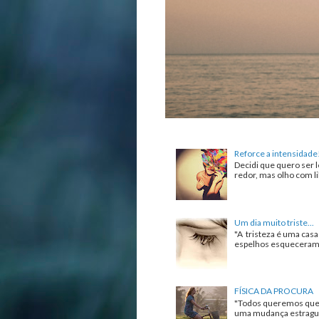
Reforce a intensidade
Decidi que quero ser l
redor, mas olho com lib
Um dia muito triste...
"A tristeza é uma cas
espelhos esqueceram de
FÍSICA DA PROCURA
"Todos queremos que 
uma mudança estrague 