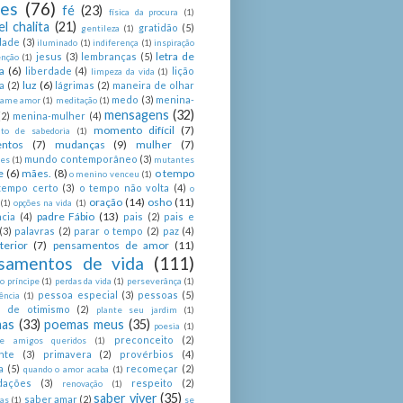
ses
(76)
fé
(23)
física da procura
(1)
el chalita
(21)
gratidão
(5)
gentileza
(1)
dade
(3)
iluminado
(1)
indiferença
(1)
inspiração
letra de
jesus
(3)
lembranças
(5)
enção
(1)
a
(6)
liberdade
(4)
lição
limpeza da vida
(1)
luz
(6)
a
(2)
lágrimas
(2)
maneira de olhar
medo
(3)
menina-
ame amor
(1)
meditação
(1)
mensagens
(32)
(2)
menina-mulher
(4)
momento difícil
(7)
o de sabedoria
(1)
ntos
(7)
mudanças
(9)
mulher
(7)
mundo contemporâneo
(3)
es
(1)
mutantes
e
(6)
mães.
(8)
o tempo
o menino venceu
(1)
tempo certo
(3)
o tempo não volta
(4)
o
oração
(14)
osho
(11)
(1)
opções na vida
(1)
padre Fábio
(13)
cia
(4)
pais
(2)
pais e
(3)
palavras
(2)
parar o tempo
(2)
paz
(4)
terior
(7)
pensamentos de amor
(11)
samentos de vida
(111)
 príncipe
(1)
perdas da vida
(1)
perseverânça
(1)
pessoa especial
(3)
pessoas
(5)
ência
(1)
as de otimismo
(2)
plante seu jardim
(1)
as
(33)
poemas meus
(35)
poesia
(1)
preconceito
(2)
e amigos queridos
(1)
nte
(3)
primavera
(2)
provérbios
(4)
a
(5)
recomeçar
(2)
quando o amor acaba
(1)
dações
(3)
respeito
(2)
renovação
(1)
saber viver
(35)
saber amar
(2)
tas
(1)
se