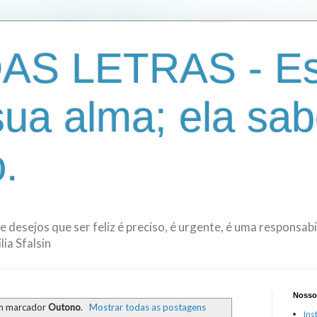
AS LETRAS - Es
sua alma; ela sab
.
de desejos que ser feliz é preciso, é urgente, é uma responsa
ia Sfalsin
Nosso
m marcador
Outono
.
Mostrar todas as postagens
Ins