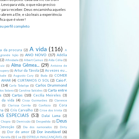
 Levo para vida, o que não preciso
ir para receber. Deus encaminha aqueles
 abrem a Ele, e são leais a experiência
ica que é viver!
u perfil completo
A vida
(116)
ca da procura
(2)
A
ANO NOVO
(17)
Adélia
 grande lição
(1)
(2)
Afinidade
(1)
Albert Camus
(1)
Alda Célia
(1)
Alma Gêmea...
(29)
uiz
(1)
Antoine de
Artur da Távola
(2)
As vezes eu ...
xupery
(1)
COMER
itude
(1)
Augusto Cury
(1)
Buda
(1)
Caio F.
R AMAR
(4)
CURTAMOS O SOL
(2)
(14)
Carlos Drummond
Carla Tabalipa
(1)
Carta entre
los Solano
(1)
Carolina Salcides
(1)
s
(13)
Cartas
(10)
Cecília Meireles
(3)
s da vida
(4)
Cissa Guimarães
(1)
Clarence
Cora
(1)
Clarissa Corrêa
(1)
Confúcio
(1)
na
(5)
Cris Carvalho
(2)
Crise dos trinta
(1)
S ESPECIAIS
(53)
Dalai Lama
(2)
Deus
 Chopra
(1)
Demissão
(1)
Despedida
(1)
Devoção
(2)
Dia dos namorados
(1)
Dirty
Dor inevitável
(6)
Dor de amor
(2)
g
(1)
 Varella
(1)
E se
(1)
ESTRELA INALCANÇÁVEL
(1)