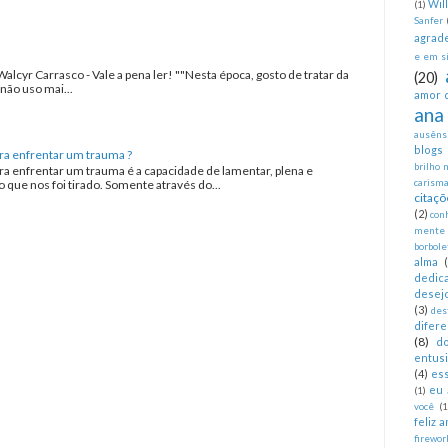
Wil
(1)
Sanfer
agrad
e em si
Walcyr Carrasco - Vale a pena ler! ""Nesta época, gosto de tratar da
(20)
não uso mai...
amor 
ana
ausêns
blogs
ra enfrentar um trauma ?
brilho 
ra enfrentar um trauma é a capacidade de lamentar, plena e
que nos foi tirado. Somente através do...
carism
citaçõ
(2)
con
mente
borbole
alma
dedica
desej
(3)
des
difer
(8)
d
entus
(4)
es
eu 
(1)
você
(1
feliz 
firewor