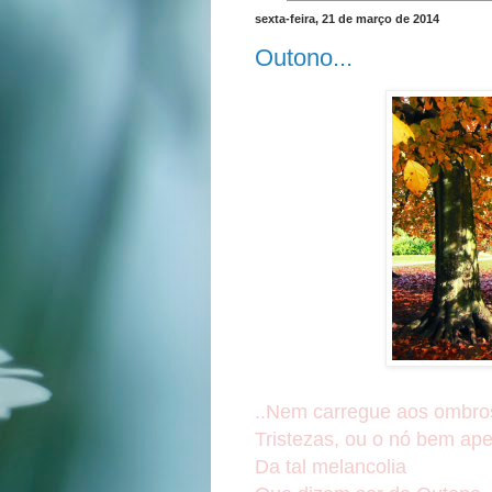
sexta-feira, 21 de março de 2014
Outono...
..Nem carregue aos ombr
Tristezas, ou o nó bem ap
Da tal melancolia