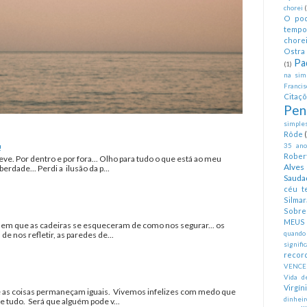
chorei
O pod
tempo
chorei
Ostra 
Pa
(1)
na simp
Francis
Citaç
Pen
simples
Rôde
35 anos
!
Rober
eve. Por dentro e por fora... Olho para tudo o que está ao meu
Alves
erdade... Perdi a ilusão da p...
Sauda
céu te
Silmar
Sobre 
MEUS
a em que as cadeiras se esqueceram de como nos segurar... os
 nos refletir, as paredes de...
quando
signifi
recor
VENCE
Vida d
Virgín
as coisas permaneçam iguais. Vivemos infelizes com medo que
dinheir
tudo. Será que alguém pode v...