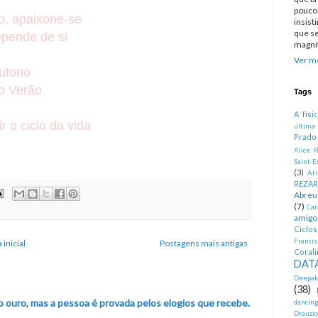
pouco.
o, apaixone-se
insist
que se
depende de si
magníf
Ver me
utono
do Verão
Tags
A físi
 o ciclo da vida
última
Prado
Alice R
Saint-E
(3)
At
REZA
Abreu
(7)
Car
amigo
Ciclo
Francis
 inicial
Postagens mais antigas
Corali
DATA
Deepak
(38)
o ouro, mas a pessoa é provada pelos elogios que recebe.
dancin
Drauzio