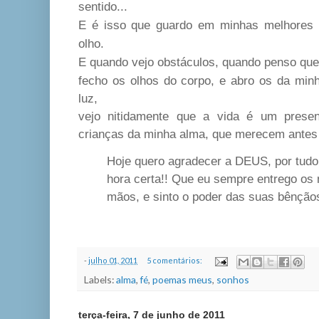
sentido...
E é isso que guardo em minhas melhores r
olho.
E quando vejo obstáculos, quando penso que e
fecho os olhos do corpo, e abro os da minh
luz,
vejo nitidamente que a vida é um pres
crianças da minha alma,
que merecem antes d
Hoje quero agradecer a DEUS, por tudo 
hora certa!! Que eu sempre entrego o
mãos, e sinto o poder das suas bênção
-
julho 01, 2011
5 comentários:
Labels:
alma
,
fé
,
poemas meus
,
sonhos
terça-feira, 7 de junho de 2011