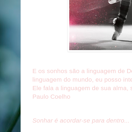
E os sonhos são a linguagem de D
linguagem do mundo, eu posso int
Ele fala a linguagem de sua alma, 
Paulo Coelho
Sonhar é acordar-se para dentro...