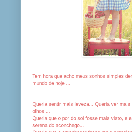
Tem hora que acho meus sonhos simples de
mundo de hoje ...
Queria sentir mais leveza... Queria ver mais
olhos ...
Queria que o por do sol fosse mais visto, e 
serena do aconchego...