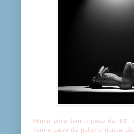
luz
Minha alma tem o peso da
. 
Tem o peso da palavra nunca dit