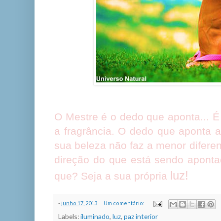
O Mestre é o dedo que aponta... É 
a fragrância. O dedo que aponta a
sua beleza não faz a menor difere
direção do que está sendo aponta
luz!
que? Seja a sua própria
-
junho 17, 2013
Um comentário:
Labels:
iluminado
,
luz
,
paz interior