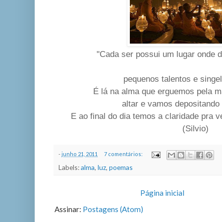
"Cada ser possui um lugar onde d
pequenos talentos e singe
É lá na alma que erguemos pela 
altar e vamos depositando 
E ao final do dia temos a claridade pra v
(Silvio)
-
junho 21, 2011
7 comentários:
Labels:
alma
,
luz
,
poemas
Página inicial
Assinar:
Postagens (Atom)