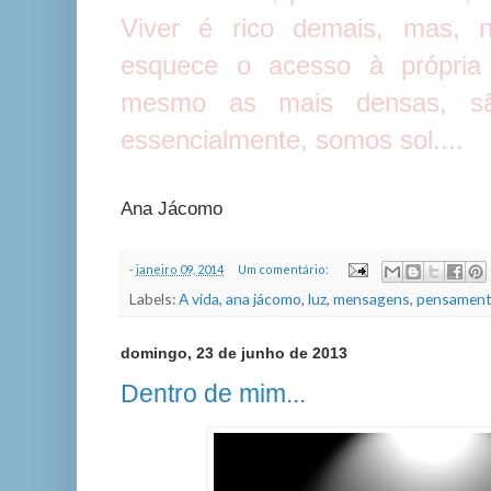
Viver é rico demais, mas, 
esquece o acesso à própria 
mesmo as mais densas, são 
essencialmente, somos sol....
Ana Jácomo
-
janeiro 09, 2014
Um comentário:
Labels:
A vida
,
ana jácomo
,
luz
,
mensagens
,
pensament
domingo, 23 de junho de 2013
Dentro de mim...