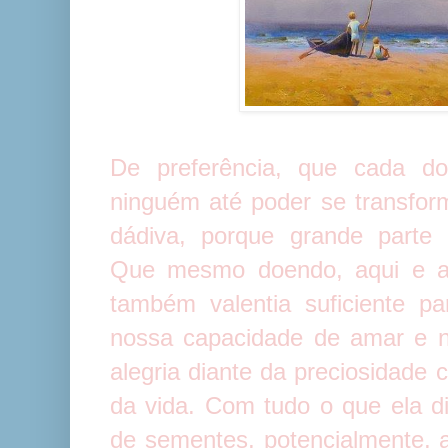
De preferência, que cada do
ninguém até poder se transfor
dádiva, porque grande parte 
Que mesmo doendo, aqui e al
também valentia suficiente p
nossa capacidade de amar e 
alegria diante da preciosidade
da vida. Com tudo o que ela d
de sementes, potencialmente, ai