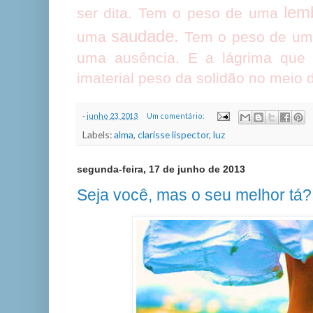
lem
ser dita. Tem o peso de uma
saudade.
uma
Tem o peso de um 
uma ausência. E a lágrima que
imaterial peso da solidão no meio 
-
junho 23, 2013
Um comentário:
Labels:
alma
,
clarisse lispector
,
luz
segunda-feira, 17 de junho de 2013
Seja você, mas o seu melhor tá?