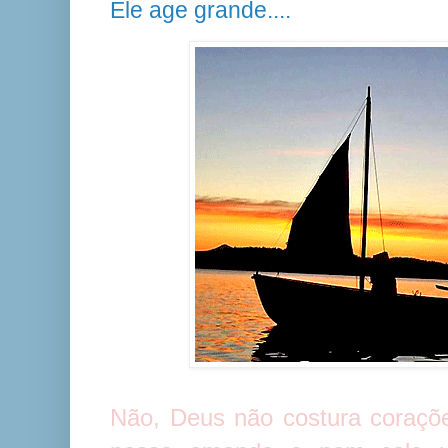
Ele age grande....
Não, Deus não costura coraçõe