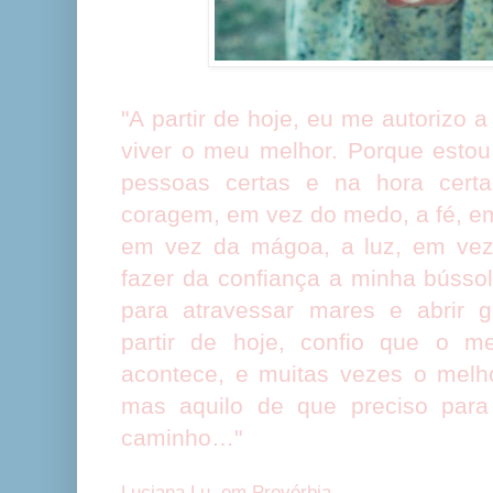
"A partir de hoje, eu me autorizo 
viver o meu melhor. Porque estou
pessoas certas e na hora certa
coragem, em vez do medo, a fé, em
em vez da mágoa, a luz, em vez
fazer da confiança a minha bússo
para atravessar mares e abrir 
partir de hoje, confio que o me
acontece, e muitas vezes o melh
mas aquilo de que preciso para 
caminho…"
Luciana Lu, em Provérbia