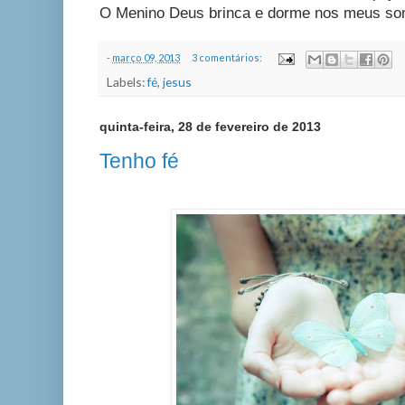
O Menino Deus brinca e dorme nos meus sonh
-
março 09, 2013
3 comentários:
Labels:
fé
,
jesus
quinta-feira, 28 de fevereiro de 2013
Tenho fé