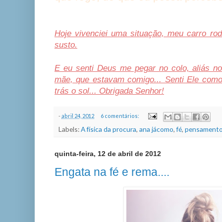
Hoje vivenciei uma situação, meu carro rod
susto.
E eu senti Deus me pegar no colo, aliás no
mãe, que estavam comigo... Senti Ele com
trás o sol... Obrigada Senhor!
-
abril 24, 2012
6 comentários:
Labels:
A física da procura
,
ana jácomo
,
fé
,
pensamento
quinta-feira, 12 de abril de 2012
Engata na fé e rema....