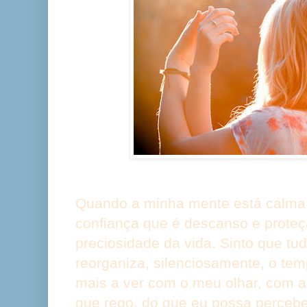
Quando a minha mente está calma
confiança que é descanso e prote
preciosidade da vida. Sinto que t
reorganiza, silenciosamente, o te
mais a ver com o meu olhar, com 
que rego, do que eu possa perceber