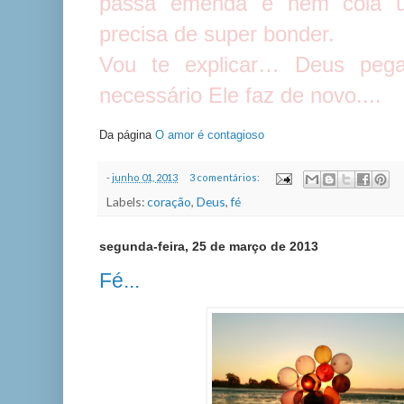
passa emenda e nem cola 
precisa de super bonder.
Vou te explicar… Deus peg
necessário Ele faz de novo....
Da página
O amor é contagioso
-
junho 01, 2013
3 comentários:
Labels:
coração
,
Deus
,
fé
segunda-feira, 25 de março de 2013
Fé...