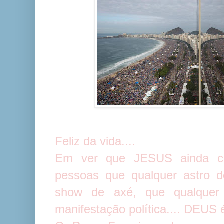
Feliz da vida....
Em ver que JESUS ainda co
pessoas que qualquer astro d
show de axé, que qualquer 
manifestação política.... DEUS é