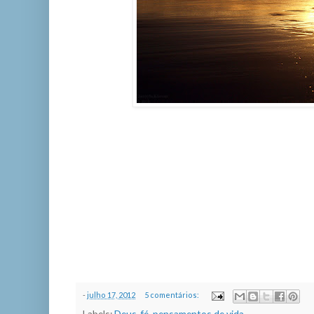
Procura-se uma chance, uma sort
ilha, um pouco de paisagem, um v
o instante. Quando se encontra o 
a descobrir a paisagem que ele cor
a poeira e os espinhos, para q
Quando não se encontra o cami
mãos para que Deus as segure.
Zaé
-
julho 17, 2012
5 comentários:
Labels:
Deus
,
fé
,
pensamentos de vida