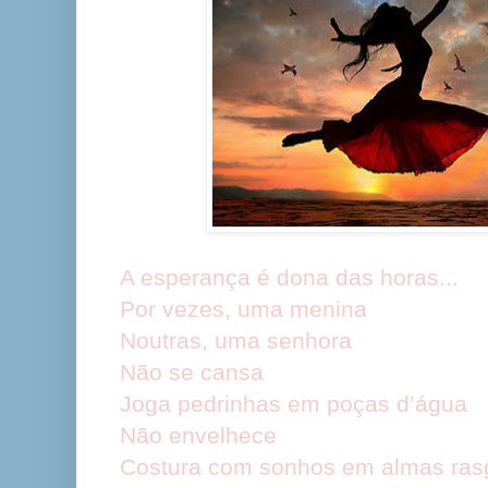
A esperança é dona das horas...
Por vezes, uma menina
Noutras, uma senhora
Não se cansa
Joga pedrinhas em poças d’água
Não envelhece
Costura com sonhos em almas ra