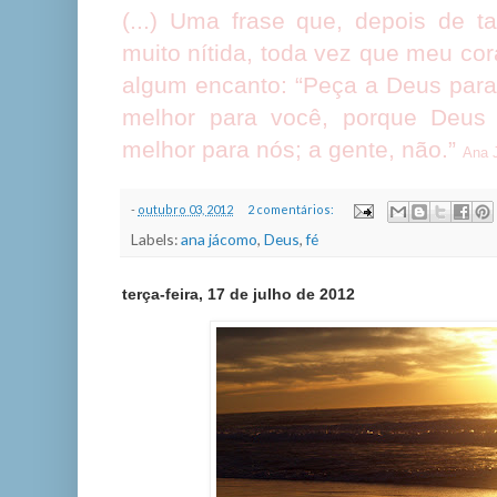
(...) Uma frase que, depois de t
muito nítida, toda vez que meu cor
algum encanto: “Peça a Deus para
melhor para você, porque Deus
melhor para nós; a gente, não.”
Ana 
-
outubro 03, 2012
2 comentários:
Labels:
ana jácomo
,
Deus
,
fé
terça-feira, 17 de julho de 2012