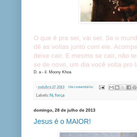
O que é pra ser, vai ser. Se o mund
dê as voltas junto com ele. Acomp
deixe cair. E mesmo se cair, não t
se de novo, um dia você volta pro l
D. a - il. Moony Khoa
-
outubro 27, 2013
Um comentário:
Labels:
fé
,
força
domingo, 28 de julho de 2013
Jesus é o MAIOR!