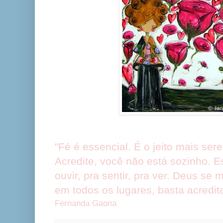
"Fé é essencial. É o jeito mais sere
Acredite, você não está sozinho. E
ouvir, pra sentir, pra ver. Deus se
em todos os lugares, basta acredita
Fernanda Gaona