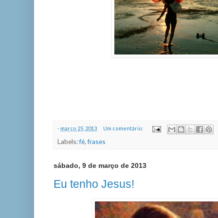
...Liberdade de crer pode fortalece
ser...
-
março 25, 2013
Um comentário:
Labels:
fé
,
frases
sábado, 9 de março de 2013
Eu tenho Jesus!