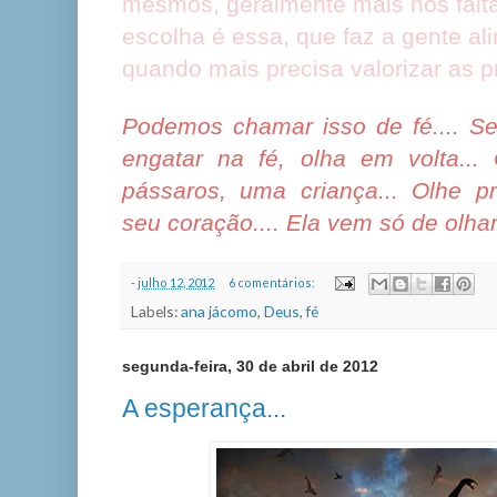
mesmos, geralmente mais nos falt
escolha é essa, que faz a gente al
quando mais precisa valorizar as p
Podemos chamar isso de fé.... Se 
engatar na fé, olha em volta...
pássaros, uma criança... Olhe pr
seu coração.... Ela vem só de olhar.
-
julho 12, 2012
6 comentários:
Labels:
ana jácomo
,
Deus
,
fé
segunda-feira, 30 de abril de 2012
A esperança...