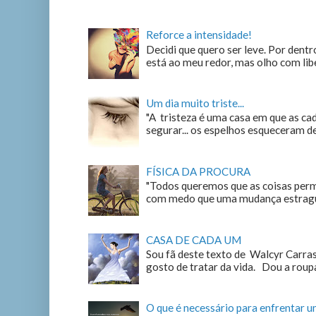
Reforce a intensidade!
Decidi que quero ser leve. Por dentro
está ao meu redor, mas olho com liber
Um dia muito triste...
"A tristeza é uma casa em que as c
segurar... os espelhos esqueceram de n
FÍSICA DA PROCURA
"Todos queremos que as coisas perm
com medo que uma mudança estrague
CASA DE CADA UM
Sou fã deste texto de Walcyr Carrasc
gosto de tratar da vida. Dou a roupa
O que é necessário para enfrentar 