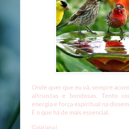
Onde quer que eu vá, sempre acons
altruístas e bondosas. Tento c
energia e força espiritual na diss
É o que há de mais essencial.
[Dalai lama]