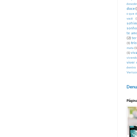
descobr
doce
o que 
você
(
sofri
sonho
te am
(2)
te
tri
(1)
mata
(1
viva
(1)
vivend
viver 
dentro
Veríss
Denu
Págin