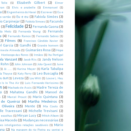
Elizabeth Gilbert
(2)
 Tolle
(1)
Elmer
man
(1)
Elvis e anabelle
(1)
Emmanuel
(1)
ia
(3)
Engenheiros do Havaí
(1)
Escrever
(1)
Eu e
Eu e eu
(3)
Fabiola Simões
(3)
o sertão
(1)
io Carpinejar
(2)
Facundo
Fabíola Simoes
(1)
Felicidade
(21)
l
(3)
Fernanda Gaona
(3)
Fernando
da Melo
(1)
Fernanda Young
(1)
a
(4)
Fernando Ramos
(1)
Fernando Sabino
(1)
Filmes
(8)
(3)
Francisco Cândido Xavier
(1)
l Garcia
(3)
Gandhi
(3)
Grande homem
(1)
Guimarães Rosa
(2)
rme de Almeida
(1)
Hope
)
Horóscopo das flores
(1)
Irmãos
(1)
Ita Portigal
nla Vanzant
(8)
Jandy Nelson
Jacob Riis
(1)
m Rohn
(2)
John Johnson
(1)
Jota Quest
(1)
June
Karla Tabalipa
(1)
Já .......
(1)
Karina Mayer
(1)
Leo Buscaglia
(4)
la Thayse
(1)
Katy Parry
(1)
Leveza
(2)
o Boff
(1)
Lou Witt
(1)
Louse L. Hay.
e Is In The Air
(1)
Luis Fernando Veríssimo
(1)
ft
(6)
Madre Tereza de
Machado de Assis
(1)
tá
(2)
Mahatma Gandhi
(3)
Manoel de
s
(2)
Mario Quintana
(3)
Marcel Proust
(1)
 de Queiroz
(6)
Martha Medeiros
(7)
 Oliveira
(15)
Mente
(3)
Mia Couto
(1)
lle Travessani
(2)
Michelle Trevisani
(2)
Miryan Lucy
(2)
 escolhas
(1)
Mitch Albom
(1)
isa Macedo
(2)
Mudanças necessárias
(2)
Mário
es inteligentes relações saudáveis
(1)
ana
(2)
Na margem do rio Pietra eu sentei e