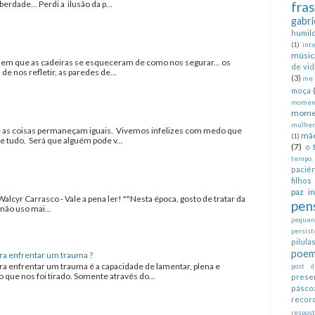
erdade... Perdi a ilusão da p...
fra
gabri
humil
(1)
int
músic
a em que as cadeiras se esqueceram de como nos segurar... os
de vid
 nos refletir, as paredes de...
(3)
me 
moça
moment
mome
mulher
as coisas permaneçam iguais. Vivemos infelizes com medo que
mã
(1)
tudo. Será que alguém pode v...
(7)
o 
tempo.
paciên
filhos
paz in
Walcyr Carrasco - Vale a pena ler! ""Nesta época, gosto de tratar da
pen
não uso mai...
pequeno
persist
pilul
poem
ra enfrentar um trauma ?
ra enfrentar um trauma é a capacidade de lamentar, plena e
post d
que nos foi tirado. Somente através do...
prese
pásco
recor
respos