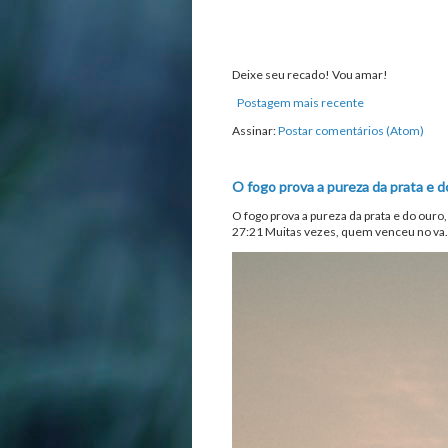
Deixe seu recado! Vou amar!
Postagem mais recente
Assinar:
Postar comentários (Atom)
O fogo prova a pureza da prata e d
O fogo prova a pureza da prata e do ouro
27:21 Muitas vezes, quem venceu no va.