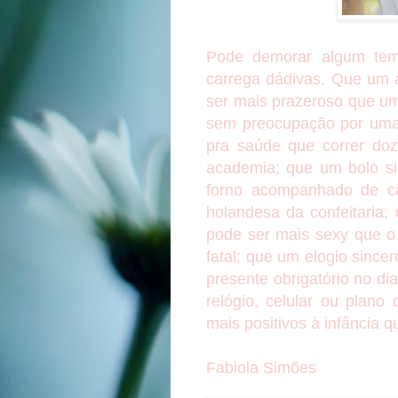
Pode demorar algum tem
carrega dádivas. Que um 
ser mais prazeroso que um
sem preocupação por uma 
pra saúde que correr do
academia; que um bolo si
forno acompanhado de ca
holandesa da confeitaria;
pode ser mais sexy que o 
fatal; que um elogio since
presente obrigatório no di
relógio, celular ou plano 
mais positivos à infância q
Fabiola Simões