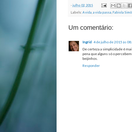
-
julho 02, 2015
Labels:
A vida
,
a vida passa
,
Fabiola Sim
Um comentário:
Ingrid
4 de julho de 2015 às 08
De certeza a simplicidade é mais
pena que alguns só o percebem
beijinhos.
Responder