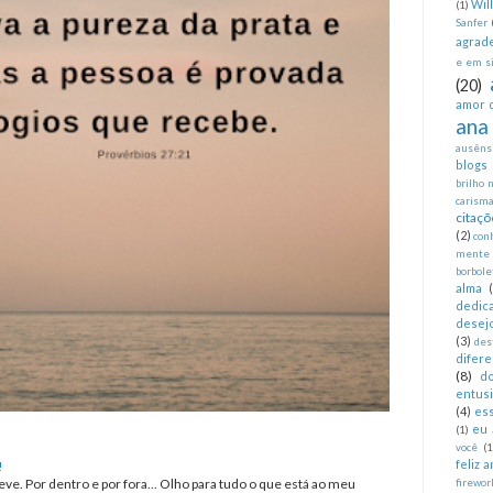
Wil
(1)
Sanfer
agrad
e em si
(20)
amor 
ana
ausêns
blogs
brilho 
carism
citaçõ
(2)
con
mente
borbole
alma
dedica
desej
(3)
des
difer
(8)
d
entus
(4)
es
eu 
(1)
você
(1
feliz 
!
eve. Por dentro e por fora... Olho para tudo o que está ao meu
firewor