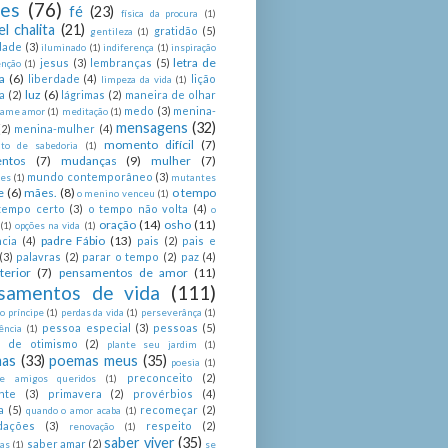
ses
(76)
fé
(23)
física da procura
(1)
el chalita
(21)
gratidão
(5)
gentileza
(1)
dade
(3)
iluminado
(1)
indiferença
(1)
inspiração
letra de
jesus
(3)
lembranças
(5)
enção
(1)
a
(6)
liberdade
(4)
lição
limpeza da vida
(1)
luz
(6)
a
(2)
lágrimas
(2)
maneira de olhar
medo
(3)
menina-
ame amor
(1)
meditação
(1)
mensagens
(32)
(2)
menina-mulher
(4)
momento difícil
(7)
o de sabedoria
(1)
ntos
(7)
mudanças
(9)
mulher
(7)
mundo contemporâneo
(3)
es
(1)
mutantes
e
(6)
mães.
(8)
o tempo
o menino venceu
(1)
tempo certo
(3)
o tempo não volta
(4)
o
oração
(14)
osho
(11)
(1)
opções na vida
(1)
padre Fábio
(13)
cia
(4)
pais
(2)
pais e
(3)
palavras
(2)
parar o tempo
(2)
paz
(4)
terior
(7)
pensamentos de amor
(11)
samentos de vida
(111)
 príncipe
(1)
perdas da vida
(1)
perseverânça
(1)
pessoa especial
(3)
pessoas
(5)
ência
(1)
as de otimismo
(2)
plante seu jardim
(1)
as
(33)
poemas meus
(35)
poesia
(1)
preconceito
(2)
e amigos queridos
(1)
nte
(3)
primavera
(2)
provérbios
(4)
a
(5)
recomeçar
(2)
quando o amor acaba
(1)
dações
(3)
respeito
(2)
renovação
(1)
saber viver
(35)
saber amar
(2)
tas
(1)
se