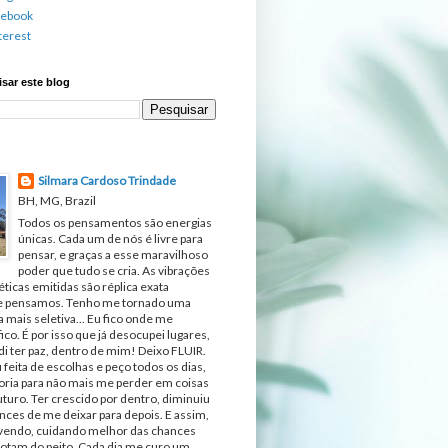
cebook
terest
sar este blog
Silmara Cardoso Trindade
BH, MG, Brazil
Todos os pensamentos são energias
únicas. Cada um de nós é livre para
pensar, e graças a esse maravilhoso
poder que tudo se cria. As vibrações
ticas emitidas são réplica exata
e pensamos. Tenho me tornado uma
 mais seletiva... Eu fico onde me
fico. É por isso que já desocupei lugares,
di ter paz, dentro de mim! Deixo FLUIR.
 feita de escolhas e peço todos os dias,
ria para não mais me perder em coisas
turo. Ter crescido por dentro, diminuiu
nces de me deixar para depois. E assim,
ivendo, cuidando melhor das chances
otam do peito. Cada dia me curo um