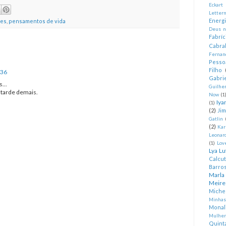
Eckart
Letter
Energ
ões
,
pensamentos de vida
Deus n
Fabríc
Cabra
Fernan
Pesso
Filho
:36
Gabrie
...
Guilhe
 tarde demais.
Now
(1
Iya
(1)
(2)
Ji
Gatlin
(2)
Kar
Leonard
(1)
Lov
Lya Lu
Calcu
Barro
Marla
Meire
Miche
Minhas
Monal
Mulher
Quint