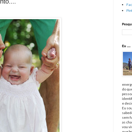
to....
Fa
Pin
Pesqui
Eu ....
energé
do qu
pessoa
identi
e deci
Eu sou
sabedo
sem fu
as cha
vou v
que br