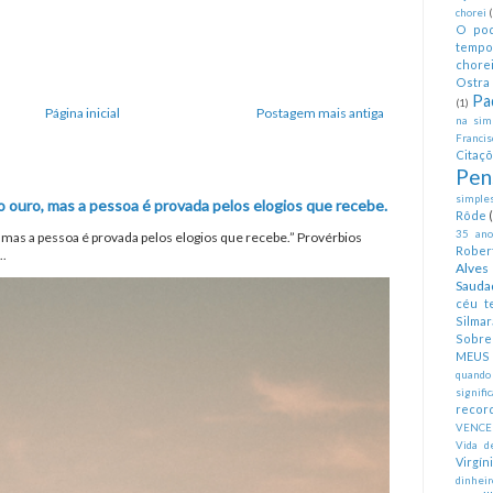
chorei
O pod
tempo
chorei
Ostra 
Pa
(1)
Página inicial
Postagem mais antiga
na simp
Francis
Citaç
Pen
simples
o ouro, mas a pessoa é provada pelos elogios que recebe.
Rôde
35 anos
, mas a pessoa é provada pelos elogios que recebe.” Provérbios
Rober
..
Alves
Sauda
céu te
Silmar
Sobre 
MEUS
quando
signifi
recor
VENCE
Vida d
Virgín
dinheir