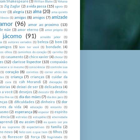
liam Shakespeare
(3)
Willian Blake
(1)
Yohana
a vida passa
(15)
Zig Zaglar
(2)
(1)
agora
(1)
alma
(20)
alegria
(12)
ecer
(3)
ama quieto
amizade
amigas
(8)
amigos
(7)
lêncio
(1)
amor
(96)
amor ao proximo
(13)
de mãe
(3)
amor eterno
(3)
amor próprio
(1)
 jácomo
(91)
arnaldo jabor
(1)
beleza
(2)
bem
(3)
ia
(1)
autores variados
(1)
 amigos
(5)
bondade.
(4)
bom ter você
(1)
nos olhos
(1)
caminhos do coração
(1)
carinho
(1)
casamento
(2)
chico xavier
(4)
a
(1)
chorar
(1)
es
(12)
clarisse lispector
(13)
compaixão
hecer a si mesmo
(1)
consciência
(1)
controle sua
coração
(8)
(1)
corintios
(1)
correr atrás das
criança
(7)
crianças
(3)
cuidar da
tas
(1)
(2)
cáh Morandi
(2)
cura
(1)
decepção
(1)
tórias
(4)
deixei de ser
(3)
delicadeza
(4)
o a você
(3)
desejos
(2)
destino
desistir
(1)
dia das mães
(7)
tra-lhe-se
(1)
dia dos pais
(1)
dor
enças
(3)
dificuldades
(2)
dinheiro
(5)
ores da vida
(4)
educação
(1)
encanto
(1)
esperança
(8)
iasmo
(2)
espírito
esperar
(1)
sência
(3)
estrelas
(1)
estupidez
(1)
eternidade
eu assim
(10)
aprendi
(3)
eu quero ser pra
familia
(2)
)
eu supremo
(1)
expectativas
(1)
ano novo
(4)
filhos
(5)
feliz com o que tem
(1)
florescer
(2)
força
(5)
k
(1)
fragilidade
(1)