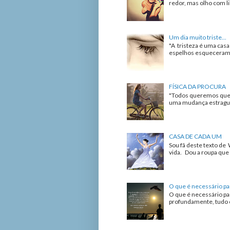
redor, mas olho com lib
Um dia muito triste...
"A tristeza é uma cas
espelhos esqueceram de
FÍSICA DA PROCURA
"Todos queremos que 
uma mudança estrague 
CASA DE CADA UM
Sou fã deste texto de 
vida. Dou a roupa que 
O que é necessário pa
O que é necessário pa
profundamente, tudo o 