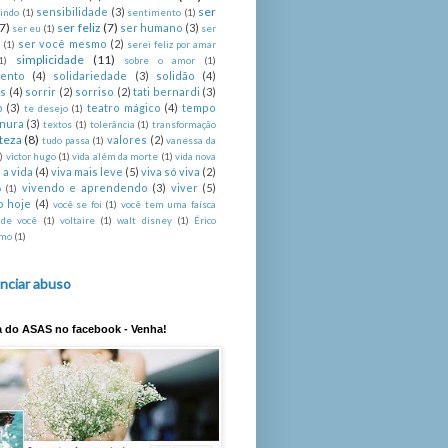
ser
sensibilidade
(3)
indo
(1)
sentimento
(1)
(7)
ser feliz
(7)
ser humano
(3)
ser eu
(1)
ser
ser você mesmo
(2)
é
(1)
serei feliz por amar
simplicidade
(11)
1)
sobre o amor
(1)
mento
(4)
solidariedade
(3)
solidão
(4)
s
(4)
sorrir
(2)
sorriso
(2)
tati bernardi
(3)
o
(3)
teatro mágico
(4)
tempo
te desejo
(1)
rnura
(3)
textos
(1)
tolerância
(1)
transformação
steza
(8)
valores
(2)
tudo passa
(1)
vanessa da
)
victor hugo
(1)
vida além da morte
(1)
vida nova
 a vida
(4)
viva mais leve
(5)
viva só viva
(2)
vivendo e aprendendo
(3)
viver
(5)
o
(1)
o hoje
(4)
você se foi
(1)
você tem uma faísca
 de você
(1)
voltaire
(1)
walt disney
(1)
Érico
imo
(1)
nciar abuso
a do ASAS no facebook - Venha!