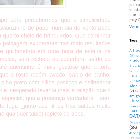
pouco.
insist
que se
po para percebermos que a simplicidade
magníf
Ver me
aviãozinho de papel num dia de vento pode
 quarto cheio de brinquedos. Que caminhar
Tags
paisagem exuberante traz mais resultados
ze quilômetros em uma hora de esteira na
A físi
última
mples, sem recheio ou cobertura, saído do
Prado
fé quentinho é mais gostoso que a torta
Alice R
Saint-E
 que o rosto recém lavado, saído do banho,
(3)
At
REZA
olho preto com cílios postiços e delineador
Abreu
ro e inesperado levanta mais a relação que o
(7)
Car
amigo
a especial; que a presença verdadeira _ sem
Ciclo
de fuga _junto aos filhos traz saldos muito
Francis
Corali
ue qualquer tablet repleto de apps.
DATA
Deepak
(38)
dancin
Drauzio