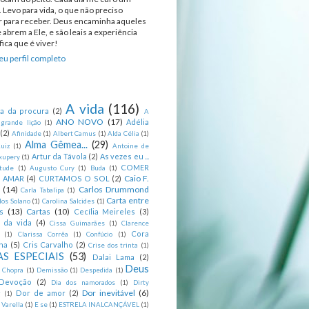
 Levo para vida, o que não preciso
ir para receber. Deus encaminha aqueles
 abrem a Ele, e são leais a experiência
ica que é viver!
u perfil completo
A vida
(116)
ca da procura
(2)
A
ANO NOVO
(17)
Adélia
 grande lição
(1)
(2)
Afinidade
(1)
Albert Camus
(1)
Alda Célia
(1)
Alma Gêmea...
(29)
uiz
(1)
Antoine de
Artur da Távola
(2)
As vezes eu ...
xupery
(1)
COMER
itude
(1)
Augusto Cury
(1)
Buda
(1)
Caio F.
R AMAR
(4)
CURTAMOS O SOL
(2)
(14)
Carlos Drummond
Carla Tabalipa
(1)
Carta entre
los Solano
(1)
Carolina Salcides
(1)
s
(13)
Cartas
(10)
Cecília Meireles
(3)
s da vida
(4)
Cissa Guimarães
(1)
Clarence
Cora
(1)
Clarissa Corrêa
(1)
Confúcio
(1)
na
(5)
Cris Carvalho
(2)
Crise dos trinta
(1)
S ESPECIAIS
(53)
Dalai Lama
(2)
Deus
 Chopra
(1)
Demissão
(1)
Despedida
(1)
Devoção
(2)
Dia dos namorados
(1)
Dirty
Dor inevitável
(6)
Dor de amor
(2)
g
(1)
 Varella
(1)
E se
(1)
ESTRELA INALCANÇÁVEL
(1)