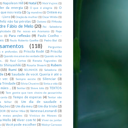
Natal
(7)
Napoleon Hill
(4)
(1)
Nick Vujinic
(1)
er da energia
(2)
O
O que é alegria
(1)
 que nos resta
(2)
Ontem eu
Og mandino
(1)
 - Livro
(4)
Oração da mulher
(1)
Oscar Wilde
(1)
feliz não faz pérolas
(2)
Outono
(1)
P.Moska
dre Fábio de Melo
(20)
Pai - Sabedoria
licidade
(1)
Pai nosso em Aramaico
(1)
Papa
Para reflexão
(9)
Paulo Coelho -
co
(1)
ões
(3)
Paulo Roberto Gaefke
(1)
Pedro Bial
(1)
samentos
(118)
Perguntas
Priscila Rodê
(2)
Priscila
 e profundas.
(1)
(2)
Quando me amei de verdade
(1)
Quando se faz
...
(1)
Raul Cortez
(1)
Renata Fagundes
(1)
Rubem
to Shinyashiki
(2)
Rosalia Shwark
(1)
(15)
Rumi
(6)
SELINHOS
(1)
Sabedoria
(1)
de
(14)
Saudade de você. Queria ir até o
 ver.
(3)
Silenciar
(3)
Sempre existe
(1)
a Trindade
(2)
Silvia Chueire
(1)
Sinta a vida
(1)
mães ...
(3)
TEXTOS
Sonhar
(1)
Steve Jobs
(1)
(4)
Tem gente que tem cheiro de passarinho
Tempo de esperas
(4)
 canta
(1)
Tentar não
Um dia de saudade e
ca falhar
(1)
dações
(2)
Um dia meu
(2)
Um dia triste
(2)
Vanessa Leonardi
(3)
DOR
(1)
Valter Mãe
(1)
e meias porções
(1)
Vinícius de Moraes
(1)
ia Mello
(4)
Viver com fé
(4)
Viver ou juntar
Você pode escolher
(3)
o
(1)
Walcyr Carrasco