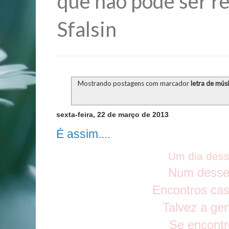
que não pode ser re
Sfalsin
Mostrando postagens com marcador
letra de mús
sexta-feira, 22 de março de 2013
É assim....
Um dia des
Num desse
Encontros cas
Talvez a ge
Se encontr