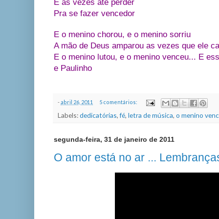
E ás vezes até perder
Pra se fazer vencedor
E o menino chorou, e o menino sorriu
A mão de Deus amparou as vezes que ele ca
E o menino lutou, e o menino venceu... E e
e Paulinho
-
abril 26, 2011
5 comentários:
Labels:
dedicatórias
,
fé
,
letra de música
,
o menino ven
segunda-feira, 31 de janeiro de 2011
O amor está no ar ... Lembranças