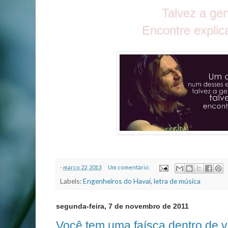
Talvez a ge
Encontre explic
-
março 22, 2013
Um comentário:
Labels:
Engenheiros do Havaí
,
letra de música
segunda-feira, 7 de novembro de 2011
Você tem uma faísca dentro de v