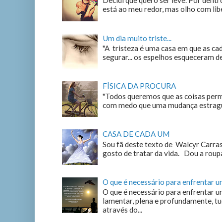
Decidi que quero ser leve. Por dentro
está ao meu redor, mas olho com liber
Um dia muito triste...
"A tristeza é uma casa em que as c
segurar... os espelhos esqueceram de n
FÍSICA DA PROCURA
"Todos queremos que as coisas perm
com medo que uma mudança estrague
CASA DE CADA UM
Sou fã deste texto de Walcyr Carrasc
gosto de tratar da vida. Dou a roupa
O que é necessário para enfrentar 
O que é necessário para enfrentar u
lamentar, plena e profundamente, tu
através do...