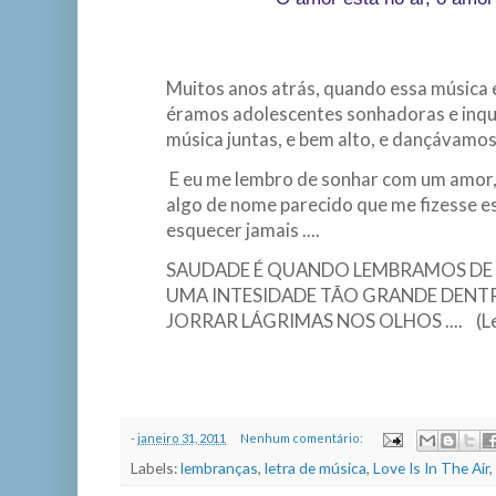
Muitos anos atrás, quando essa música 
éramos adolescentes sonhadoras e inqu
música juntas, e bem alto, e dançávamos 
E eu me lembro de sonhar com um amor
algo de nome parecido que me fizesse es
esquecer jamais ....
SAUDADE É QUANDO LEMBRAMOS DE U
UMA INTESIDADE TÃO GRANDE DENTR
JORRAR LÁGRIMAS NOS OLHOS .... (Lembr
-
janeiro 31, 2011
Nenhum comentário:
Labels:
lembranças
,
letra de música
,
Love Is In The Air
,