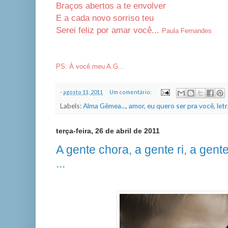
Braços abertos a te envolver
E a cada novo sorriso teu
Serei feliz por amar você...
Paula Fernandes
PS: À você meu A.G...
-
agosto 11, 2011
Um comentário:
Labels:
Alma Gêmea...
,
amor
,
eu quero ser pra você
,
let
terça-feira, 26 de abril de 2011
A gente chora, a gente ri, a gent
...