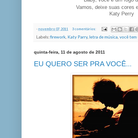
Vamos, deixe suas cores e
Katy Perry
-
novembro 07, 2011
3 comentários:
Labels:
firework
,
Katy Parry
,
letra de música
,
você tem 
quinta-feira, 11 de agosto de 2011
EU QUERO SER PRA VOCÊ...