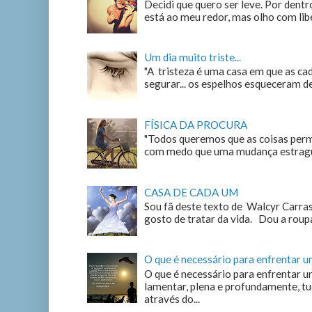
Decidi que quero ser leve. Por dentro
está ao meu redor, mas olho com liber
Um dia muito triste...
"A tristeza é uma casa em que as c
segurar... os espelhos esqueceram de n
FÍSICA DA PROCURA
"Todos queremos que as coisas perm
com medo que uma mudança estrague
CASA DE CADA UM
Sou fã deste texto de Walcyr Carrasc
gosto de tratar da vida. Dou a roupa
O que é necessário para enfrentar 
O que é necessário para enfrentar u
lamentar, plena e profundamente, tu
através do...