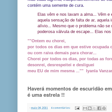
contém uma semente de cura.
Elas vêm e nos lavam a alma... Vêm e 
aquela sensação de falta de ar, aquela 
alívio... Mesmo que o problema não se 
poderosa válvula de escape... Elas nos 
""Ontem eu chorei,
por todos os dias em que estive ocupada
ou com raiva demais para chorar...
Chorei por todos os dias, por todas as fo
desonrei, desrespeitei e desliguei
meu EU de mim mesma ..."" Iyanla Vanzan
Haverá momentos de escuridão em s
é uma estrela !!
-
maio 04, 2011
6 comentários: