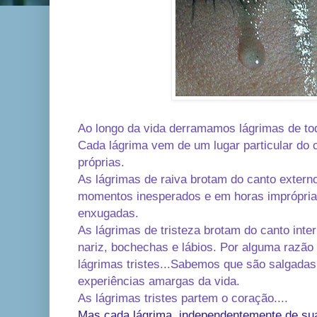
Ao longo da vida derramamos lágrimas de tod
Cada lágrima vem de um lugar particular do 
próprias.
As lágrimas de raiva brotam do canto exter
momentos inesperados e em horas imprópria
enxugadas.
As lágrimas de tristeza brotam do canto inte
nariz, bochechas e lábios. Por alguma razã
lágrimas tristes...Sabemos que são salgadas
experiências amargas da vida.
As lágrimas tristes partem o coração....
Mas cada lágrima, independentemente de sua