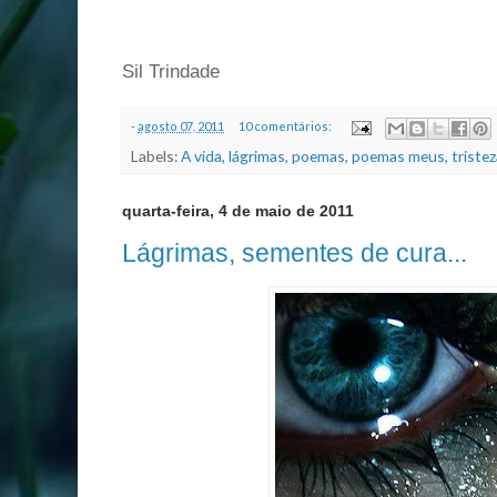
Sil Trindade
-
agosto 07, 2011
10 comentários:
Labels:
A vida
,
lágrimas
,
poemas
,
poemas meus
,
triste
quarta-feira, 4 de maio de 2011
Lágrimas, sementes de cura...