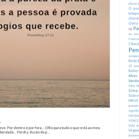
chorei
O pod
tempo
chorei
Ostra 
Pa
(1)
na simp
Francis
Citaç
Pen
simples
Rôde
35 anos
Rober
Alves
Sauda
céu te
Silmar
Sobre 
MEUS
quando
signifi
recor
VENCE
!
Vida d
eve. Por dentro e por fora... Olho para tudo o que está ao meu
Virgín
erdade... Perdi a ilusão da p...
dinheir