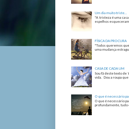
Um dia muito triste...
"A tristeza é uma cas
espelhos esqueceram de
FÍSICA DA PROCURA
"Todos queremos que 
uma mudança estrague 
CASA DE CADA UM
Sou fã deste texto de 
vida. Dou a roupa que 
O que é necessário pa
O que é necessário pa
profundamente, tudo o 