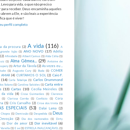
 Levo para vida, o que não preciso
ir para receber. Deus encaminha aqueles
 abrem a Ele, e são leais a experiência
ica que é viver!
u perfil completo
A vida
(116)
ca da procura
(2)
A
ANO NOVO
(17)
Adélia
 grande lição
(1)
(2)
Afinidade
(1)
Albert Camus
(1)
Alda Célia
(1)
Alma Gêmea...
(29)
uiz
(1)
Antoine de
Artur da Távola
(2)
As vezes eu ...
xupery
(1)
COMER
itude
(1)
Augusto Cury
(1)
Buda
(1)
Caio F.
R AMAR
(4)
CURTAMOS O SOL
(2)
(14)
Carlos Drummond
Carla Tabalipa
(1)
Carta entre
los Solano
(1)
Carolina Salcides
(1)
s
(13)
Cartas
(10)
Cecília Meireles
(3)
s da vida
(4)
Cissa Guimarães
(1)
Clarence
Cora
(1)
Clarissa Corrêa
(1)
Confúcio
(1)
na
(5)
Cris Carvalho
(2)
Crise dos trinta
(1)
S ESPECIAIS
(53)
Dalai Lama
(2)
Deus
 Chopra
(1)
Demissão
(1)
Despedida
(1)
Devoção
(2)
Dia dos namorados
(1)
Dirty
Dor inevitável
(6)
Dor de amor
(2)
g
(1)
 Varella
(1)
E se
(1)
ESTRELA INALCANÇÁVEL
(1)