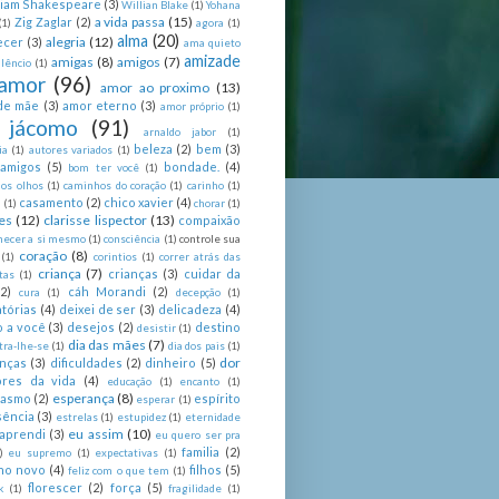
liam Shakespeare
(3)
Willian Blake
(1)
Yohana
a vida passa
(15)
Zig Zaglar
(2)
(1)
agora
(1)
alma
(20)
alegria
(12)
ecer
(3)
ama quieto
amizade
amigas
(8)
amigos
(7)
lêncio
(1)
amor
(96)
amor ao proximo
(13)
de mãe
(3)
amor eterno
(3)
amor próprio
(1)
 jácomo
(91)
arnaldo jabor
(1)
beleza
(2)
bem
(3)
ia
(1)
autores variados
(1)
 amigos
(5)
bondade.
(4)
bom ter você
(1)
nos olhos
(1)
caminhos do coração
(1)
carinho
(1)
casamento
(2)
chico xavier
(4)
a
(1)
chorar
(1)
es
(12)
clarisse lispector
(13)
compaixão
hecer a si mesmo
(1)
consciência
(1)
controle sua
coração
(8)
(1)
corintios
(1)
correr atrás das
criança
(7)
crianças
(3)
cuidar da
tas
(1)
(2)
cáh Morandi
(2)
cura
(1)
decepção
(1)
tórias
(4)
deixei de ser
(3)
delicadeza
(4)
o a você
(3)
desejos
(2)
destino
desistir
(1)
dia das mães
(7)
tra-lhe-se
(1)
dia dos pais
(1)
dor
enças
(3)
dificuldades
(2)
dinheiro
(5)
ores da vida
(4)
educação
(1)
encanto
(1)
esperança
(8)
iasmo
(2)
espírito
esperar
(1)
sência
(3)
estrelas
(1)
estupidez
(1)
eternidade
eu assim
(10)
aprendi
(3)
eu quero ser pra
familia
(2)
)
eu supremo
(1)
expectativas
(1)
ano novo
(4)
filhos
(5)
feliz com o que tem
(1)
florescer
(2)
força
(5)
k
(1)
fragilidade
(1)