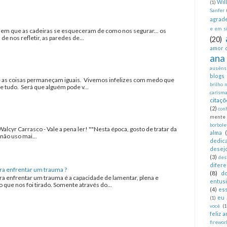
Wil
(1)
Sanfer
agrad
e em si
a em que as cadeiras se esqueceram de como nos segurar... os
 nos refletir, as paredes de...
(20)
amor 
ana
ausêns
blogs
as coisas permaneçam iguais. Vivemos infelizes com medo que
brilho 
tudo. Será que alguém pode v...
carism
citaçõ
(2)
con
mente
borbole
Walcyr Carrasco - Vale a pena ler! ""Nesta época, gosto de tratar da
alma
não uso mai...
dedica
desej
(3)
des
difer
ra enfrentar um trauma ?
(8)
d
ra enfrentar um trauma é a capacidade de lamentar, plena e
entus
que nos foi tirado. Somente através do...
(4)
es
eu 
(1)
você
(1
feliz 
firewor