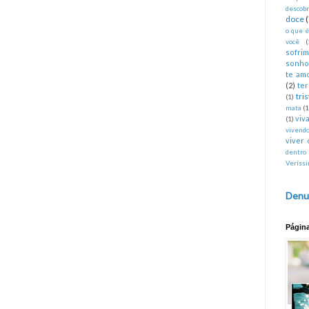
descobr
doce
o que 
você
(
sofri
sonho
te am
(2)
te
tri
(1)
mata
(1
viva
(1)
vivend
viver 
dentro
Veríss
Denu
Págin