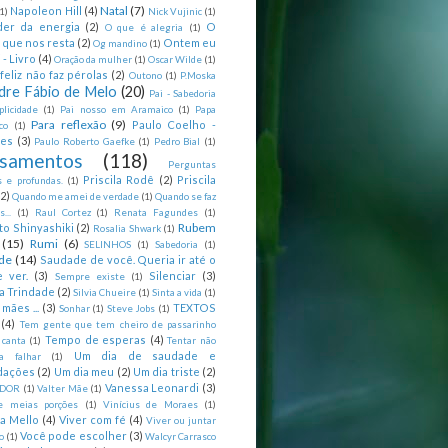
Natal
(7)
Napoleon Hill
(4)
(1)
Nick Vujinic
(1)
er da energia
(2)
O
O que é alegria
(1)
 que nos resta
(2)
Ontem eu
Og mandino
(1)
 - Livro
(4)
Oração da mulher
(1)
Oscar Wilde
(1)
feliz não faz pérolas
(2)
Outono
(1)
P.Moska
dre Fábio de Melo
(20)
Pai - Sabedoria
licidade
(1)
Pai nosso em Aramaico
(1)
Papa
Para reflexão
(9)
Paulo Coelho -
co
(1)
ões
(3)
Paulo Roberto Gaefke
(1)
Pedro Bial
(1)
samentos
(118)
Perguntas
Priscila Rodê
(2)
Priscila
 e profundas.
(1)
(2)
Quando me amei de verdade
(1)
Quando se faz
...
(1)
Raul Cortez
(1)
Renata Fagundes
(1)
Rubem
to Shinyashiki
(2)
Rosalia Shwark
(1)
(15)
Rumi
(6)
SELINHOS
(1)
Sabedoria
(1)
de
(14)
Saudade de você. Queria ir até o
 ver.
(3)
Silenciar
(3)
Sempre existe
(1)
a Trindade
(2)
Silvia Chueire
(1)
Sinta a vida
(1)
mães ...
(3)
TEXTOS
Sonhar
(1)
Steve Jobs
(1)
(4)
Tem gente que tem cheiro de passarinho
Tempo de esperas
(4)
 canta
(1)
Tentar não
Um dia de saudade e
ca falhar
(1)
dações
(2)
Um dia meu
(2)
Um dia triste
(2)
Vanessa Leonardi
(3)
DOR
(1)
Valter Mãe
(1)
e meias porções
(1)
Vinícius de Moraes
(1)
ia Mello
(4)
Viver com fé
(4)
Viver ou juntar
Você pode escolher
(3)
o
(1)
Walcyr Carrasco