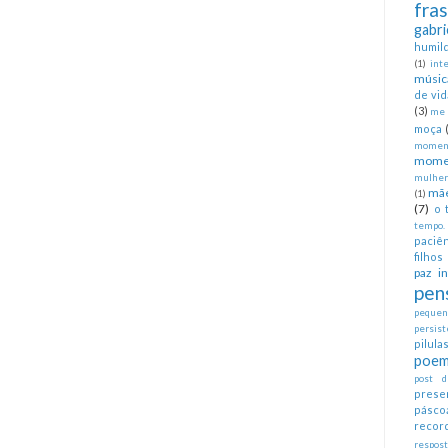
fra
gabri
humil
(1)
int
músic
de vid
(3)
me 
moça
moment
mome
mulher
mã
(1)
(7)
o 
tempo.
paciên
filhos
paz in
pen
pequeno
persist
pilul
poem
post d
prese
pásco
recor
respos