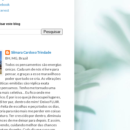
cebook
terest
sar este blog
Silmara Cardoso Trindade
BH, MG, Brazil
Todos os pensamentos são energias
únicas. Cada um de nós é livre para
pensar, e graças a esse maravilhoso
poder que tudo se cria. As vibrações
ticas emitidas são réplica exata
e pensamos. Tenho me tornado uma
 mais seletiva... Eu fico onde me
fico. É por isso que já desocupei lugares,
di ter paz, dentro de mim! Deixo FLUIR.
 feita de escolhas e peço todos os dias,
ria para não mais me perder em coisas
turo. Ter crescido por dentro, diminuiu
nces de me deixar para depois. E assim,
ivendo, cuidando melhor das chances
otam do peito. Cada dia me curo um