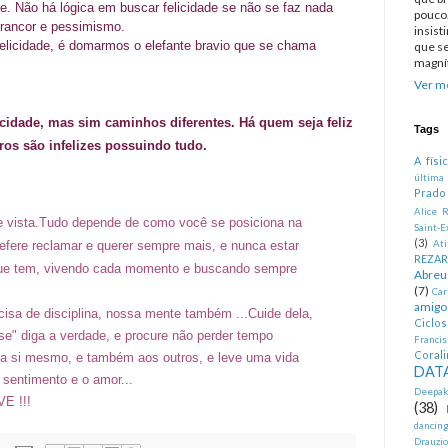
de. Não há lógica em buscar felicidade se não se faz nada
pouco.
, rancor e pessimismo.
insist
elicidade, é domarmos o elefante bravio que se chama
que se
magníf
Ver me
icidade, mas sim caminhos diferentes. Há quem seja feliz
Tags
os são infelizes possuindo tudo.
A físi
última
Prado
Alice R
 vista.
Tudo depende de como você se posiciona na
Saint-E
(3)
fere reclamar e querer sempre mais, e nunca estar
At
REZA
o que tem, vivendo cada momento e buscando sempre
Abreu
(7)
Car
amigo
isa de disciplina, nossa mente também ...
Cuide dela,
Ciclo
" diga a verdade, e procure não perder tempo
Francis
Corali
 a si mesmo, e também aos outros, e leve uma vida
DATA
 sentimento e
o amor...
Deepak
VE !!!
(38)
dancin
Drauzio