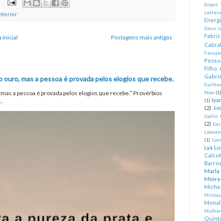
Eckart
Letter
nterior
Energ
Deus n
Fabríc
 inicial
Postagens mais antigas
Cabra
Fernan
Pesso
Filho
Gabrie
o ouro, mas a pessoa é provada pelos elogios que recebe.
Guilhe
, mas a pessoa é provada pelos elogios que recebe.” Provérbios
Now
(1
Iya
..
(1)
(2)
Ji
Gatlin
(2)
Kar
Leonard
(1)
Lov
Lya Lu
Calcu
Barro
Marla
Meire
Miche
Minhas
Monal
Mulher
Quint