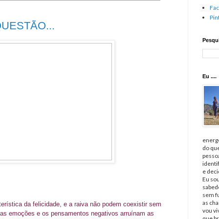
Fa
Pin
 QUESTÃO...
Pesqui
Eu ....
energé
do qu
pessoa
identi
e deci
Eu sou
sabedo
sem fu
as cha
cterística da felicidade, e a raiva não podem coexistir sem
vou v
e as emoções e os pensamentos negativos arruínam as
que br