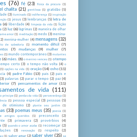
ses
(76)
fé
(23)
física da procura
(1)
el chalita
(21)
gratidão
(5)
gentileza
(1)
dade
(3)
iluminado
(1)
indiferença
(1)
inspiração
letra de
jesus
(3)
lembranças
(5)
enção
(1)
a
(6)
liberdade
(4)
lição
limpeza da vida
(1)
luz
(6)
a
(2)
lágrimas
(2)
maneira de olhar
medo
(3)
menina-
ame amor
(1)
meditação
(1)
mensagens
(32)
(2)
menina-mulher
(4)
momento difícil
(7)
o de sabedoria
(1)
ntos
(7)
mudanças
(9)
mulher
(7)
mundo contemporâneo
(3)
es
(1)
mutantes
e
(6)
mães.
(8)
o tempo
o menino venceu
(1)
tempo certo
(3)
o tempo não volta
(4)
o
oração
(14)
osho
(11)
(1)
opções na vida
(1)
padre Fábio
(13)
cia
(4)
pais
(2)
pais e
(3)
palavras
(2)
parar o tempo
(2)
paz
(4)
terior
(7)
pensamentos de amor
(11)
samentos de vida
(111)
 príncipe
(1)
perdas da vida
(1)
perseverânça
(1)
pessoa especial
(3)
pessoas
(5)
ência
(1)
as de otimismo
(2)
plante seu jardim
(1)
as
(33)
poemas meus
(35)
poesia
(1)
preconceito
(2)
e amigos queridos
(1)
nte
(3)
primavera
(2)
provérbios
(4)
a
(5)
recomeçar
(2)
quando o amor acaba
(1)
dações
(3)
respeito
(2)
renovação
(1)
saber viver
(35)
saber amar
(2)
tas
(1)
se