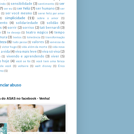
ser
sensibilidade
(3)
indo
(1)
sentimento
(1)
(7)
ser feliz
(7)
ser humano
(3)
ser eu
(1)
ser
ser você mesmo
(2)
é
(1)
serei feliz por amar
simplicidade
(11)
1)
sobre o amor
(1)
mento
(4)
solidariedade
(3)
solidão
(4)
s
(4)
sorrir
(2)
sorriso
(2)
tati bernardi
(3)
o
(3)
teatro mágico
(4)
tempo
te desejo
(1)
rnura
(3)
textos
(1)
tolerância
(1)
transformação
steza
(8)
valores
(2)
tudo passa
(1)
vanessa da
)
victor hugo
(1)
vida além da morte
(1)
vida nova
 a vida
(4)
viva mais leve
(5)
viva só viva
(2)
vivendo e aprendendo
(3)
viver
(5)
o
(1)
o hoje
(4)
você se foi
(1)
você tem uma faísca
 de você
(1)
voltaire
(1)
walt disney
(1)
Érico
imo
(1)
nciar abuso
a do ASAS no facebook - Venha!