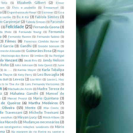
Elizabeth Gilbert
(2)
 Tolle
(1)
Elmer
man
(1)
Elvis e anabelle
(1)
Emmanuel
(1)
ia
(3)
Engenheiros do Havaí
(1)
Escrever
(1)
Eu e
Eu e eu
(3)
Fabiola Simões
(3)
o sertão
(1)
io Carpinejar
(2)
Facundo
Fabíola Simoes
(1)
Felicidade
(21)
l
(3)
Fernanda Gaona
(3)
Fernando
da Melo
(1)
Fernanda Young
(1)
a
(4)
Fernando Ramos
(1)
Fernando Sabino
(1)
Filmes
(8)
(3)
Francisco Cândido Xavier
(1)
l Garcia
(3)
Gandhi
(3)
Grande homem
(1)
Guimarães Rosa
(2)
rme de Almeida
(1)
Hope
)
Horóscopo das flores
(1)
Irmãos
(1)
Ita Portigal
nla Vanzant
(8)
Jandy Nelson
Jacob Riis
(1)
m Rohn
(2)
John Johnson
(1)
Jota Quest
(1)
June
Karla Tabalipa
(1)
Já .......
(1)
Karina Mayer
(1)
Leo Buscaglia
(4)
la Thayse
(1)
Katy Parry
(1)
Leveza
(2)
o Boff
(1)
Lou Witt
(1)
Louse L. Hay.
e Is In The Air
(1)
Luis Fernando Veríssimo
(1)
ft
(6)
Madre Tereza de
Machado de Assis
(1)
tá
(2)
Mahatma Gandhi
(3)
Manoel de
s
(2)
Mario Quintana
(3)
Marcel Proust
(1)
 de Queiroz
(6)
Martha Medeiros
(7)
 Oliveira
(15)
Mente
(3)
Mia Couto
(1)
lle Travessani
(2)
Michelle Trevisani
(2)
Miryan Lucy
(2)
 escolhas
(1)
Mitch Albom
(1)
isa Macedo
(2)
Mudanças necessárias
(2)
Mário
es inteligentes relações saudáveis
(1)
ana
(2)
Na margem do rio Pietra eu sentei e