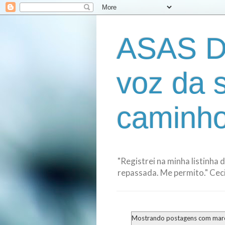
ASAS D
voz da 
caminho
"Registrei na minha listinha 
repassada. Me permito." Cecil
Mostrando postagens com ma