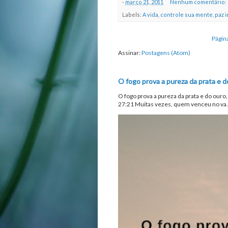
-
março 21, 2011
Nenhum comentário:
Labels:
A vida
,
controle sua mente
,
paz i
Página
Assinar:
Postagens (Atom)
O fogo prova a pureza da prata e d
O fogo prova a pureza da prata e do ouro
27:21 Muitas vezes, quem venceu no va.