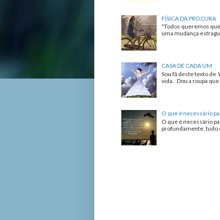
FÍSICA DA PROCURA
"Todos queremos que 
uma mudança estrague 
CASA DE CADA UM
Sou fã deste texto de 
vida. Dou a roupa que 
O que é necessário pa
O que é necessário pa
profundamente, tudo o 