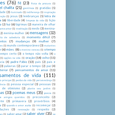
ses
(76)
fé
(23)
física da procura
(1)
el chalita
(21)
gratidão
(5)
gentileza
(1)
dade
(3)
iluminado
(1)
indiferença
(1)
inspiração
letra de
jesus
(3)
lembranças
(5)
enção
(1)
a
(6)
liberdade
(4)
lição
limpeza da vida
(1)
luz
(6)
a
(2)
lágrimas
(2)
maneira de olhar
medo
(3)
menina-
ame amor
(1)
meditação
(1)
mensagens
(32)
(2)
menina-mulher
(4)
momento difícil
(7)
o de sabedoria
(1)
ntos
(7)
mudanças
(9)
mulher
(7)
mundo contemporâneo
(3)
es
(1)
mutantes
e
(6)
mães.
(8)
o tempo
o menino venceu
(1)
tempo certo
(3)
o tempo não volta
(4)
o
oração
(14)
osho
(11)
(1)
opções na vida
(1)
padre Fábio
(13)
cia
(4)
pais
(2)
pais e
(3)
palavras
(2)
parar o tempo
(2)
paz
(4)
terior
(7)
pensamentos de amor
(11)
samentos de vida
(111)
 príncipe
(1)
perdas da vida
(1)
perseverânça
(1)
pessoa especial
(3)
pessoas
(5)
ência
(1)
as de otimismo
(2)
plante seu jardim
(1)
as
(33)
poemas meus
(35)
poesia
(1)
preconceito
(2)
e amigos queridos
(1)
nte
(3)
primavera
(2)
provérbios
(4)
a
(5)
recomeçar
(2)
quando o amor acaba
(1)
dações
(3)
respeito
(2)
renovação
(1)
saber viver
(35)
saber amar
(2)
tas
(1)
se