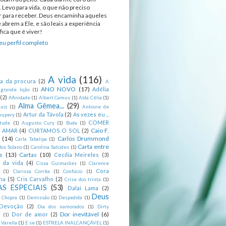
 Levo para vida, o que não preciso
ir para receber. Deus encaminha aqueles
 abrem a Ele, e são leais a experiência
ica que é viver!
u perfil completo
A vida
(116)
ca da procura
(2)
A
ANO NOVO
(17)
Adélia
 grande lição
(1)
(2)
Afinidade
(1)
Albert Camus
(1)
Alda Célia
(1)
Alma Gêmea...
(29)
uiz
(1)
Antoine de
Artur da Távola
(2)
As vezes eu ...
xupery
(1)
COMER
itude
(1)
Augusto Cury
(1)
Buda
(1)
Caio F.
R AMAR
(4)
CURTAMOS O SOL
(2)
(14)
Carlos Drummond
Carla Tabalipa
(1)
Carta entre
los Solano
(1)
Carolina Salcides
(1)
s
(13)
Cartas
(10)
Cecília Meireles
(3)
s da vida
(4)
Cissa Guimarães
(1)
Clarence
Cora
(1)
Clarissa Corrêa
(1)
Confúcio
(1)
na
(5)
Cris Carvalho
(2)
Crise dos trinta
(1)
S ESPECIAIS
(53)
Dalai Lama
(2)
Deus
 Chopra
(1)
Demissão
(1)
Despedida
(1)
Devoção
(2)
Dia dos namorados
(1)
Dirty
Dor inevitável
(6)
Dor de amor
(2)
g
(1)
 Varella
(1)
E se
(1)
ESTRELA INALCANÇÁVEL
(1)