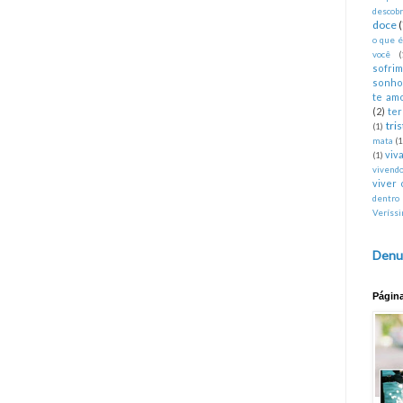
descobr
doce
o que 
você
(
sofri
sonho
te am
(2)
te
tri
(1)
mata
(1
viva
(1)
vivend
viver 
dentro
Veríss
Denu
Págin