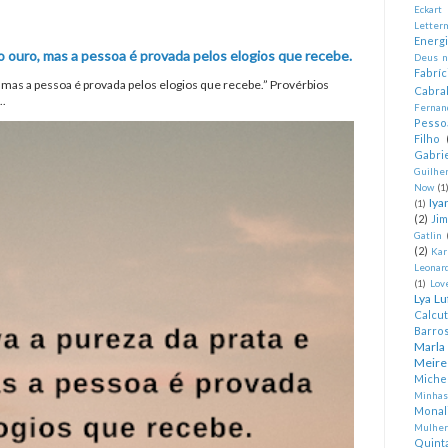
Eckart
Letter
Energ
o ouro, mas a pessoa é provada pelos elogios que recebe.
Deus n
Fabríc
, mas a pessoa é provada pelos elogios que recebe.” Provérbios
Cabra
..
Fernan
Pesso
Filho
Gabrie
Guilhe
Now
(1
Iya
(1)
(2)
Ji
Gatlin
(2)
Kar
Leonard
(1)
Lov
Lya Lu
Calcu
Barro
Marla
Meire
Miche
Minhas
Monal
Mulher
Quint