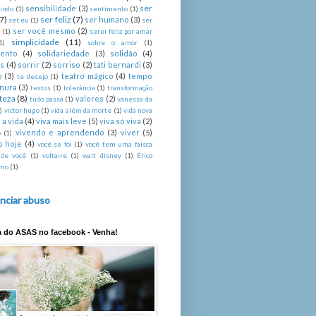
ser
sensibilidade
(3)
indo
(1)
sentimento
(1)
(7)
ser feliz
(7)
ser humano
(3)
ser eu
(1)
ser
ser você mesmo
(2)
é
(1)
serei feliz por amar
simplicidade
(11)
1)
sobre o amor
(1)
mento
(4)
solidariedade
(3)
solidão
(4)
s
(4)
sorrir
(2)
sorriso
(2)
tati bernardi
(3)
o
(3)
teatro mágico
(4)
tempo
te desejo
(1)
rnura
(3)
textos
(1)
tolerância
(1)
transformação
steza
(8)
valores
(2)
tudo passa
(1)
vanessa da
)
victor hugo
(1)
vida além da morte
(1)
vida nova
 a vida
(4)
viva mais leve
(5)
viva só viva
(2)
vivendo e aprendendo
(3)
viver
(5)
o
(1)
o hoje
(4)
você se foi
(1)
você tem uma faísca
 de você
(1)
voltaire
(1)
walt disney
(1)
Érico
imo
(1)
nciar abuso
a do ASAS no facebook - Venha!