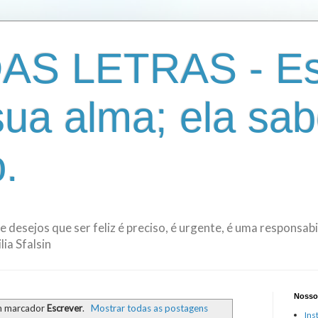
AS LETRAS - Es
sua alma; ela sab
.
de desejos que ser feliz é preciso, é urgente, é uma responsa
ia Sfalsin
Nosso
m marcador
Escrever
.
Mostrar todas as postagens
Ins