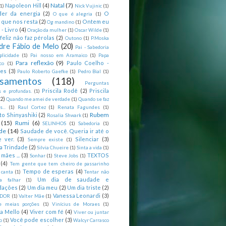
Natal
(7)
Napoleon Hill
(4)
(1)
Nick Vujinic
(1)
er da energia
(2)
O
O que é alegria
(1)
 que nos resta
(2)
Ontem eu
Og mandino
(1)
 - Livro
(4)
Oração da mulher
(1)
Oscar Wilde
(1)
feliz não faz pérolas
(2)
Outono
(1)
P.Moska
dre Fábio de Melo
(20)
Pai - Sabedoria
licidade
(1)
Pai nosso em Aramaico
(1)
Papa
Para reflexão
(9)
Paulo Coelho -
co
(1)
ões
(3)
Paulo Roberto Gaefke
(1)
Pedro Bial
(1)
samentos
(118)
Perguntas
Priscila Rodê
(2)
Priscila
 e profundas.
(1)
(2)
Quando me amei de verdade
(1)
Quando se faz
...
(1)
Raul Cortez
(1)
Renata Fagundes
(1)
Rubem
to Shinyashiki
(2)
Rosalia Shwark
(1)
(15)
Rumi
(6)
SELINHOS
(1)
Sabedoria
(1)
de
(14)
Saudade de você. Queria ir até o
 ver.
(3)
Silenciar
(3)
Sempre existe
(1)
a Trindade
(2)
Silvia Chueire
(1)
Sinta a vida
(1)
mães ...
(3)
TEXTOS
Sonhar
(1)
Steve Jobs
(1)
(4)
Tem gente que tem cheiro de passarinho
Tempo de esperas
(4)
 canta
(1)
Tentar não
Um dia de saudade e
ca falhar
(1)
dações
(2)
Um dia meu
(2)
Um dia triste
(2)
Vanessa Leonardi
(3)
DOR
(1)
Valter Mãe
(1)
e meias porções
(1)
Vinícius de Moraes
(1)
ia Mello
(4)
Viver com fé
(4)
Viver ou juntar
Você pode escolher
(3)
o
(1)
Walcyr Carrasco