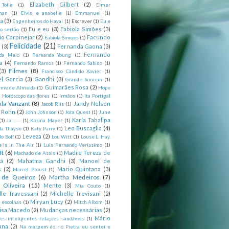
Elizabeth Gilbert
(2)
 Tolle
(1)
Elmer
man
(1)
Elvis e anabelle
(1)
Emmanuel
(1)
ia
(3)
Engenheiros do Havaí
(1)
Escrever
(1)
Eu e
Eu e eu
(3)
Fabiola Simões
(3)
o sertão
(1)
io Carpinejar
(2)
Facundo
Fabíola Simoes
(1)
Felicidade
(21)
l
(3)
Fernanda Gaona
(3)
Fernando
da Melo
(1)
Fernanda Young
(1)
a
(4)
Fernando Ramos
(1)
Fernando Sabino
(1)
Filmes
(8)
(3)
Francisco Cândido Xavier
(1)
l Garcia
(3)
Gandhi
(3)
Grande homem
(1)
Guimarães Rosa
(2)
rme de Almeida
(1)
Hope
)
Horóscopo das flores
(1)
Irmãos
(1)
Ita Portigal
nla Vanzant
(8)
Jandy Nelson
Jacob Riis
(1)
m Rohn
(2)
John Johnson
(1)
Jota Quest
(1)
June
Karla Tabalipa
(1)
Já .......
(1)
Karina Mayer
(1)
Leo Buscaglia
(4)
la Thayse
(1)
Katy Parry
(1)
Leveza
(2)
o Boff
(1)
Lou Witt
(1)
Louse L. Hay.
e Is In The Air
(1)
Luis Fernando Veríssimo
(1)
ft
(6)
Madre Tereza de
Machado de Assis
(1)
tá
(2)
Mahatma Gandhi
(3)
Manoel de
s
(2)
Mario Quintana
(3)
Marcel Proust
(1)
 de Queiroz
(6)
Martha Medeiros
(7)
 Oliveira
(15)
Mente
(3)
Mia Couto
(1)
lle Travessani
(2)
Michelle Trevisani
(2)
Miryan Lucy
(2)
 escolhas
(1)
Mitch Albom
(1)
isa Macedo
(2)
Mudanças necessárias
(2)
Mário
es inteligentes relações saudáveis
(1)
ana
(2)
Na margem do rio Pietra eu sentei e