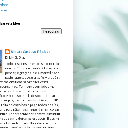
cebook
terest
sar este blog
Silmara Cardoso Trindade
BH, MG, Brazil
Todos os pensamentos são energias
únicas. Cada um de nós é livre para
pensar, e graças a esse maravilhoso
poder que tudo se cria. As vibrações
ticas emitidas são réplica exata
e pensamos. Tenho me tornado uma
 mais seletiva... Eu fico onde me
fico. É por isso que já desocupei lugares,
di ter paz, dentro de mim! Deixo FLUIR.
 feita de escolhas e peço todos os dias,
ria para não mais me perder em coisas
turo. Ter crescido por dentro, diminuiu
nces de me deixar para depois. E assim,
ivendo, cuidando melhor das chances
otam do peito. Cada dia me curo um