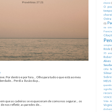
chorei
O pod
tempo
chorei
Ostra 
Pa
(1)
na simp
Francis
Citaç
Pen
simples
Rôde
35 anos
Rober
Alves
Sauda
céu te
!
Silmar
eve. Por dentro e por fora... Olho para tudo o que está ao meu
Sobre 
erdade... Perdi a ilusão da p...
MEUS
quando
signifi
recor
VENCE
a em que as cadeiras se esqueceram de como nos segurar... os
Vida d
 nos refletir, as paredes de...
Virgín
dinheir