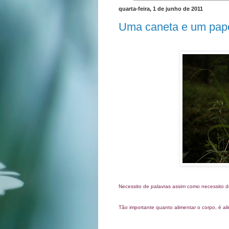
quarta-feira, 1 de junho de 2011
Uma caneta e um papel
Necessito de palavras assim como necessito de
Tão importante quanto alimentar o corpo, é ali