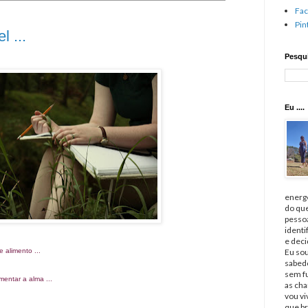
Fa
Pin
 ...
Pesqui
Eu ....
energé
do qu
pessoa
identi
e deci
 alimento ...
Eu sou
sabedo
sem fu
mentar a alma ...
as cha
vou v
que br