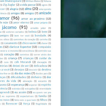
liam Shakespeare
(3)
Willian Blake
(1)
Yohana
a vida passa
(15)
Zig Zaglar
(2)
(1)
agora
(1)
alma
(20)
alegria
(12)
ecer
(3)
ama quieto
amizade
amigas
(8)
amigos
(7)
lêncio
(1)
amor
(96)
amor ao proximo
(13)
de mãe
(3)
amor eterno
(3)
amor próprio
(1)
 jácomo
(91)
arnaldo jabor
(1)
beleza
(2)
bem
(3)
ia
(1)
autores variados
(1)
 amigos
(5)
bondade.
(4)
bom ter você
(1)
nos olhos
(1)
caminhos do coração
(1)
carinho
(1)
casamento
(2)
chico xavier
(4)
a
(1)
chorar
(1)
es
(12)
clarisse lispector
(13)
compaixão
hecer a si mesmo
(1)
consciência
(1)
controle sua
coração
(8)
(1)
corintios
(1)
correr atrás das
criança
(7)
crianças
(3)
cuidar da
tas
(1)
(2)
cáh Morandi
(2)
cura
(1)
decepção
(1)
tórias
(4)
deixei de ser
(3)
delicadeza
(4)
o a você
(3)
desejos
(2)
destino
desistir
(1)
dia das mães
(7)
tra-lhe-se
(1)
dia dos pais
(1)
dor
enças
(3)
dificuldades
(2)
dinheiro
(5)
ores da vida
(4)
educação
(1)
encanto
(1)
esperança
(8)
iasmo
(2)
espírito
esperar
(1)
sência
(3)
estrelas
(1)
estupidez
(1)
eternidade
eu assim
(10)
aprendi
(3)
eu quero ser pra
familia
(2)
)
eu supremo
(1)
expectativas
(1)
ano novo
(4)
filhos
(5)
feliz com o que tem
(1)
florescer
(2)
força
(5)
k
(1)
fragilidade
(1)