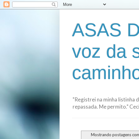
ASAS D
voz da 
caminho
"Registrei na minha listinha 
repassada. Me permito." Cecil
Mostrando postagens co