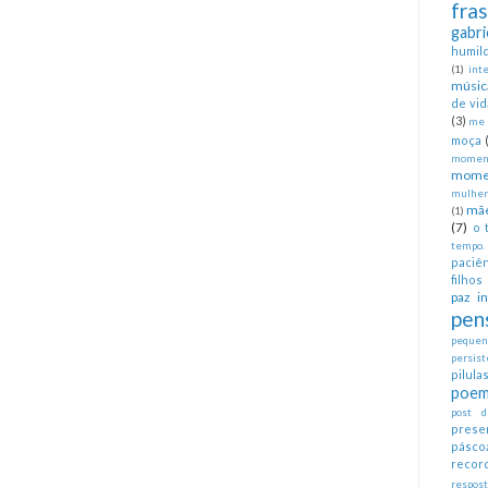
fra
gabri
humil
(1)
int
músic
de vid
(3)
me 
moça
moment
mome
mulher
mã
(1)
(7)
o 
tempo.
paciên
filhos
paz in
pen
pequeno
persist
pilul
poem
post d
prese
pásco
recor
respos