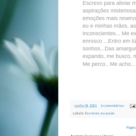
Escrevo para aliviar m
aspirações misteriosas
emoções mais reserva
eu e minhas mãos, as
inconscientes...
Me ex
enrosco ...
Entro em tú
sonhos...
Das amargura
expando, me busco, m
Me perco.. Me
acho..
-
junho 01, 2011
6 comentários:
Labels:
Escrever
,
eu assim
Página
Assinar:
Postagens (Atom)