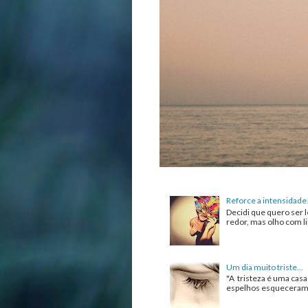
Reforce a intensidade
Decidi que quero ser l
redor, mas olho com lib
Um dia muito triste...
"A tristeza é uma cas
espelhos esqueceram de