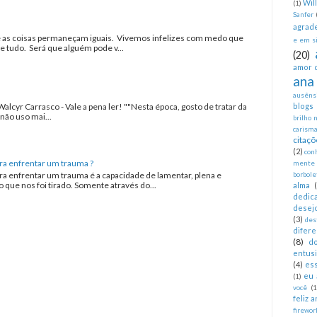
Wil
(1)
Sanfer
agrad
as coisas permaneçam iguais. Vivemos infelizes com medo que
e em si
tudo. Será que alguém pode v...
(20)
amor 
ana
ausêns
Walcyr Carrasco - Vale a pena ler! ""Nesta época, gosto de tratar da
blogs
não uso mai...
brilho 
carism
citaçõ
(2)
con
ra enfrentar um trauma ?
mente
ra enfrentar um trauma é a capacidade de lamentar, plena e
borbole
que nos foi tirado. Somente através do...
alma
dedica
desej
(3)
des
difer
(8)
d
entus
(4)
es
eu 
(1)
você
(1
feliz 
firewor