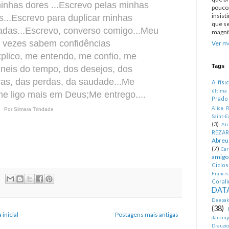
inhas dores ...
Escrevo pelas minhas
pouco.
insist
...
Escrevo para duplicar minhas
que se
das...
Escrevo, converso comigo...
Meu
magníf
 vezes sabem confidências
Ver me
plico, me entendo, me confio, me
Tags
neis do tempo, dos desejos, dos
s, das perdas, da saudade...
Me
A físi
última
e ligo mais em Deus;
Me entrego....
Prado
.
Alice R
Por Silmara Trindade
Saint-E
(3)
At
REZA
Abreu
(7)
Car
amigo
Ciclo
Francis
Corali
DATA
Deepak
(38)
 inicial
Postagens mais antigas
dancin
Drauzio