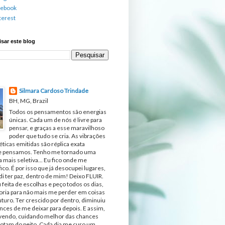
cebook
terest
sar este blog
Silmara Cardoso Trindade
BH, MG, Brazil
Todos os pensamentos são energias
únicas. Cada um de nós é livre para
pensar, e graças a esse maravilhoso
poder que tudo se cria. As vibrações
ticas emitidas são réplica exata
e pensamos. Tenho me tornado uma
 mais seletiva... Eu fico onde me
fico. É por isso que já desocupei lugares,
di ter paz, dentro de mim! Deixo FLUIR.
 feita de escolhas e peço todos os dias,
ria para não mais me perder em coisas
turo. Ter crescido por dentro, diminuiu
nces de me deixar para depois. E assim,
ivendo, cuidando melhor das chances
otam do peito. Cada dia me curo um