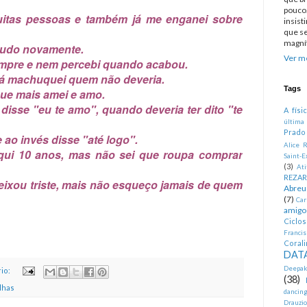
pouco.
itas pessoas e também já me enganei sobre
insist
que se
magníf
 tudo novamente.
Ver me
empre e nem percebi quando acabou.
. Já machuquei quem não deveria.
Tags
ue mais amei e amo.
disse "eu te amo", quando deveria ter dito "te
A físi
última
Prado
e ao invés disse "até logo".
Alice R
aqui 10 anos, mas não sei que roupa comprar
Saint-E
(3)
At
REZA
xou triste, mais não esqueço jamais de quem
Abreu
(7)
Car
amigo
Ciclo
Francis
Corali
DATA
Deepak
io:
(38)
lhas
dancin
Drauzio