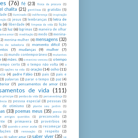
ses
(76)
fé
(23)
física da procura
(1)
el chalita
(21)
gratidão
(5)
gentileza
(1)
dade
(3)
iluminado
(1)
indiferença
(1)
inspiração
letra de
jesus
(3)
lembranças
(5)
enção
(1)
a
(6)
liberdade
(4)
lição
limpeza da vida
(1)
luz
(6)
a
(2)
lágrimas
(2)
maneira de olhar
medo
(3)
menina-
ame amor
(1)
meditação
(1)
mensagens
(32)
(2)
menina-mulher
(4)
momento difícil
(7)
o de sabedoria
(1)
ntos
(7)
mudanças
(9)
mulher
(7)
mundo contemporâneo
(3)
es
(1)
mutantes
e
(6)
mães.
(8)
o tempo
o menino venceu
(1)
tempo certo
(3)
o tempo não volta
(4)
o
oração
(14)
osho
(11)
(1)
opções na vida
(1)
padre Fábio
(13)
cia
(4)
pais
(2)
pais e
(3)
palavras
(2)
parar o tempo
(2)
paz
(4)
terior
(7)
pensamentos de amor
(11)
samentos de vida
(111)
 príncipe
(1)
perdas da vida
(1)
perseverânça
(1)
pessoa especial
(3)
pessoas
(5)
ência
(1)
as de otimismo
(2)
plante seu jardim
(1)
as
(33)
poemas meus
(35)
poesia
(1)
preconceito
(2)
e amigos queridos
(1)
nte
(3)
primavera
(2)
provérbios
(4)
a
(5)
recomeçar
(2)
quando o amor acaba
(1)
dações
(3)
respeito
(2)
renovação
(1)
saber viver
(35)
saber amar
(2)
tas
(1)
se