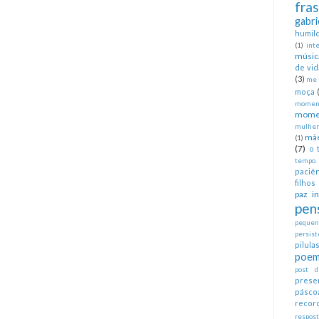
fra
gabri
humil
(1)
int
músic
de vid
(3)
me 
moça
moment
mome
mulher
mã
(1)
(7)
o 
tempo.
paciên
filhos
paz in
pen
pequeno
persist
pilul
poem
post d
prese
pásco
recor
respos