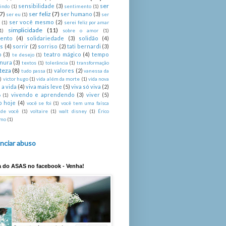
ser
sensibilidade
(3)
indo
(1)
sentimento
(1)
(7)
ser feliz
(7)
ser humano
(3)
ser eu
(1)
ser
ser você mesmo
(2)
é
(1)
serei feliz por amar
simplicidade
(11)
1)
sobre o amor
(1)
mento
(4)
solidariedade
(3)
solidão
(4)
s
(4)
sorrir
(2)
sorriso
(2)
tati bernardi
(3)
o
(3)
teatro mágico
(4)
tempo
te desejo
(1)
rnura
(3)
textos
(1)
tolerância
(1)
transformação
steza
(8)
valores
(2)
tudo passa
(1)
vanessa da
)
victor hugo
(1)
vida além da morte
(1)
vida nova
 a vida
(4)
viva mais leve
(5)
viva só viva
(2)
vivendo e aprendendo
(3)
viver
(5)
o
(1)
o hoje
(4)
você se foi
(1)
você tem uma faísca
 de você
(1)
voltaire
(1)
walt disney
(1)
Érico
imo
(1)
nciar abuso
a do ASAS no facebook - Venha!