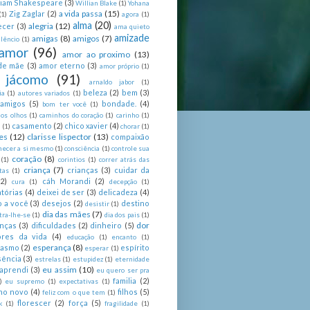
liam Shakespeare
(3)
Willian Blake
(1)
Yohana
a vida passa
(15)
Zig Zaglar
(2)
(1)
agora
(1)
alma
(20)
alegria
(12)
ecer
(3)
ama quieto
amizade
amigas
(8)
amigos
(7)
lêncio
(1)
amor
(96)
amor ao proximo
(13)
de mãe
(3)
amor eterno
(3)
amor próprio
(1)
 jácomo
(91)
arnaldo jabor
(1)
beleza
(2)
bem
(3)
ia
(1)
autores variados
(1)
 amigos
(5)
bondade.
(4)
bom ter você
(1)
nos olhos
(1)
caminhos do coração
(1)
carinho
(1)
casamento
(2)
chico xavier
(4)
a
(1)
chorar
(1)
es
(12)
clarisse lispector
(13)
compaixão
hecer a si mesmo
(1)
consciência
(1)
controle sua
coração
(8)
(1)
corintios
(1)
correr atrás das
criança
(7)
crianças
(3)
cuidar da
tas
(1)
(2)
cáh Morandi
(2)
cura
(1)
decepção
(1)
tórias
(4)
deixei de ser
(3)
delicadeza
(4)
o a você
(3)
desejos
(2)
destino
desistir
(1)
dia das mães
(7)
tra-lhe-se
(1)
dia dos pais
(1)
dor
enças
(3)
dificuldades
(2)
dinheiro
(5)
ores da vida
(4)
educação
(1)
encanto
(1)
esperança
(8)
iasmo
(2)
espírito
esperar
(1)
sência
(3)
estrelas
(1)
estupidez
(1)
eternidade
eu assim
(10)
aprendi
(3)
eu quero ser pra
familia
(2)
)
eu supremo
(1)
expectativas
(1)
ano novo
(4)
filhos
(5)
feliz com o que tem
(1)
florescer
(2)
força
(5)
k
(1)
fragilidade
(1)