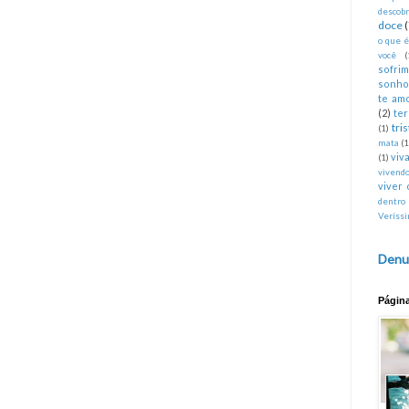
descobr
doce
o que 
você
(
sofri
sonho
te am
(2)
te
tri
(1)
mata
(1
viva
(1)
vivend
viver 
dentro
Veríss
Denu
Págin