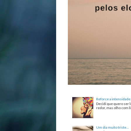
Reforce a intensidade
Decidi que quero ser l
redor, mas olho com lib
Um dia muito triste...