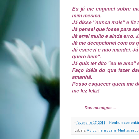
Eu já me enganei sobre mu
mim mesma.
Já disse "nunca mais" e fiz
Já pensei que fosse para s
Já errei muito e ainda erro
Já me decepcionei com os q
Já escrevi e não mandei. Já 
quero bem".
Já quis ter dito "eu te amo" 
Faço idéia do que fazer d
amanhã.
Posso esquecer quem me dei
me fez feliz!
Dos memigos ...
-
fevereiro 17, 2011
Nenhum comentár
Labels:
A vida
,
mensagens
,
Minhas esco