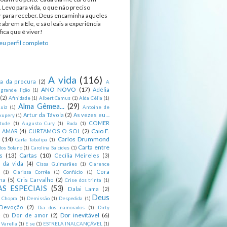
 Levo para vida, o que não preciso
ir para receber. Deus encaminha aqueles
 abrem a Ele, e são leais a experiência
ica que é viver!
u perfil completo
A vida
(116)
ca da procura
(2)
A
ANO NOVO
(17)
Adélia
 grande lição
(1)
(2)
Afinidade
(1)
Albert Camus
(1)
Alda Célia
(1)
Alma Gêmea...
(29)
uiz
(1)
Antoine de
Artur da Távola
(2)
As vezes eu ...
xupery
(1)
COMER
itude
(1)
Augusto Cury
(1)
Buda
(1)
Caio F.
R AMAR
(4)
CURTAMOS O SOL
(2)
(14)
Carlos Drummond
Carla Tabalipa
(1)
Carta entre
los Solano
(1)
Carolina Salcides
(1)
s
(13)
Cartas
(10)
Cecília Meireles
(3)
s da vida
(4)
Cissa Guimarães
(1)
Clarence
Cora
(1)
Clarissa Corrêa
(1)
Confúcio
(1)
na
(5)
Cris Carvalho
(2)
Crise dos trinta
(1)
S ESPECIAIS
(53)
Dalai Lama
(2)
Deus
 Chopra
(1)
Demissão
(1)
Despedida
(1)
Devoção
(2)
Dia dos namorados
(1)
Dirty
Dor inevitável
(6)
Dor de amor
(2)
g
(1)
 Varella
(1)
E se
(1)
ESTRELA INALCANÇÁVEL
(1)