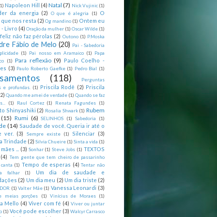
Natal
(7)
Napoleon Hill
(4)
(1)
Nick Vujinic
(1)
er da energia
(2)
O
O que é alegria
(1)
 que nos resta
(2)
Ontem eu
Og mandino
(1)
 - Livro
(4)
Oração da mulher
(1)
Oscar Wilde
(1)
feliz não faz pérolas
(2)
Outono
(1)
P.Moska
dre Fábio de Melo
(20)
Pai - Sabedoria
licidade
(1)
Pai nosso em Aramaico
(1)
Papa
Para reflexão
(9)
Paulo Coelho -
co
(1)
ões
(3)
Paulo Roberto Gaefke
(1)
Pedro Bial
(1)
samentos
(118)
Perguntas
Priscila Rodê
(2)
Priscila
 e profundas.
(1)
(2)
Quando me amei de verdade
(1)
Quando se faz
...
(1)
Raul Cortez
(1)
Renata Fagundes
(1)
Rubem
to Shinyashiki
(2)
Rosalia Shwark
(1)
(15)
Rumi
(6)
SELINHOS
(1)
Sabedoria
(1)
de
(14)
Saudade de você. Queria ir até o
 ver.
(3)
Silenciar
(3)
Sempre existe
(1)
a Trindade
(2)
Silvia Chueire
(1)
Sinta a vida
(1)
mães ...
(3)
TEXTOS
Sonhar
(1)
Steve Jobs
(1)
(4)
Tem gente que tem cheiro de passarinho
Tempo de esperas
(4)
 canta
(1)
Tentar não
Um dia de saudade e
ca falhar
(1)
dações
(2)
Um dia meu
(2)
Um dia triste
(2)
Vanessa Leonardi
(3)
DOR
(1)
Valter Mãe
(1)
e meias porções
(1)
Vinícius de Moraes
(1)
ia Mello
(4)
Viver com fé
(4)
Viver ou juntar
Você pode escolher
(3)
o
(1)
Walcyr Carrasco