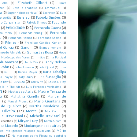
Elizabeth Gilbert
(2)
 Tolle
(1)
Elmer
man
(1)
Elvis e anabelle
(1)
Emmanuel
(1)
ia
(3)
Engenheiros do Havaí
(1)
Escrever
(1)
Eu e
Eu e eu
(3)
Fabiola Simões
(3)
o sertão
(1)
io Carpinejar
(2)
Facundo
Fabíola Simoes
(1)
Felicidade
(21)
l
(3)
Fernanda Gaona
(3)
Fernando
da Melo
(1)
Fernanda Young
(1)
a
(4)
Fernando Ramos
(1)
Fernando Sabino
(1)
Filmes
(8)
(3)
Francisco Cândido Xavier
(1)
l Garcia
(3)
Gandhi
(3)
Grande homem
(1)
Guimarães Rosa
(2)
rme de Almeida
(1)
Hope
)
Horóscopo das flores
(1)
Irmãos
(1)
Ita Portigal
nla Vanzant
(8)
Jandy Nelson
Jacob Riis
(1)
m Rohn
(2)
John Johnson
(1)
Jota Quest
(1)
June
Karla Tabalipa
(1)
Já .......
(1)
Karina Mayer
(1)
Leo Buscaglia
(4)
la Thayse
(1)
Katy Parry
(1)
Leveza
(2)
o Boff
(1)
Lou Witt
(1)
Louse L. Hay.
e Is In The Air
(1)
Luis Fernando Veríssimo
(1)
ft
(6)
Madre Tereza de
Machado de Assis
(1)
tá
(2)
Mahatma Gandhi
(3)
Manoel de
s
(2)
Mario Quintana
(3)
Marcel Proust
(1)
 de Queiroz
(6)
Martha Medeiros
(7)
 Oliveira
(15)
Mente
(3)
Mia Couto
(1)
lle Travessani
(2)
Michelle Trevisani
(2)
Miryan Lucy
(2)
 escolhas
(1)
Mitch Albom
(1)
isa Macedo
(2)
Mudanças necessárias
(2)
Mário
es inteligentes relações saudáveis
(1)
ana
(2)
Na margem do rio Pietra eu sentei e