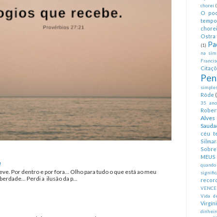
chorei
O pod
tempo
chorei
Ostra 
Pa
(1)
na simp
Francis
Citaç
Pen
simples
Rôde
35 anos
Rober
Alves
Sauda
céu te
Silmar
Sobre 
MEUS
!
quando
eve. Por dentro e por fora... Olho para tudo o que está ao meu
signifi
erdade... Perdi a ilusão da p...
recor
VENCE
Vida d
Virgín
dinheir