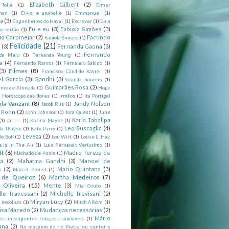
Elizabeth Gilbert
(2)
 Tolle
(1)
Elmer
man
(1)
Elvis e anabelle
(1)
Emmanuel
(1)
ia
(3)
Engenheiros do Havaí
(1)
Escrever
(1)
Eu e
Eu e eu
(3)
Fabiola Simões
(3)
o sertão
(1)
io Carpinejar
(2)
Facundo
Fabíola Simoes
(1)
Felicidade
(21)
l
(3)
Fernanda Gaona
(3)
Fernando
da Melo
(1)
Fernanda Young
(1)
a
(4)
Fernando Ramos
(1)
Fernando Sabino
(1)
Filmes
(8)
(3)
Francisco Cândido Xavier
(1)
l Garcia
(3)
Gandhi
(3)
Grande homem
(1)
Guimarães Rosa
(2)
rme de Almeida
(1)
Hope
)
Horóscopo das flores
(1)
Irmãos
(1)
Ita Portigal
nla Vanzant
(8)
Jandy Nelson
Jacob Riis
(1)
m Rohn
(2)
John Johnson
(1)
Jota Quest
(1)
June
Karla Tabalipa
(1)
Já .......
(1)
Karina Mayer
(1)
Leo Buscaglia
(4)
la Thayse
(1)
Katy Parry
(1)
Leveza
(2)
o Boff
(1)
Lou Witt
(1)
Louse L. Hay.
e Is In The Air
(1)
Luis Fernando Veríssimo
(1)
ft
(6)
Madre Tereza de
Machado de Assis
(1)
tá
(2)
Mahatma Gandhi
(3)
Manoel de
s
(2)
Mario Quintana
(3)
Marcel Proust
(1)
 de Queiroz
(6)
Martha Medeiros
(7)
 Oliveira
(15)
Mente
(3)
Mia Couto
(1)
lle Travessani
(2)
Michelle Trevisani
(2)
Miryan Lucy
(2)
 escolhas
(1)
Mitch Albom
(1)
isa Macedo
(2)
Mudanças necessárias
(2)
Mário
es inteligentes relações saudáveis
(1)
ana
(2)
Na margem do rio Pietra eu sentei e