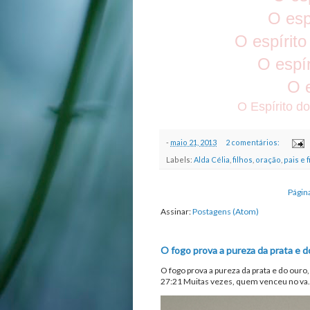
O espí
O espírito
O espí
O e
O Espírito do
-
maio 21, 2013
2 comentários:
Labels:
Alda Célia
,
filhos
,
oração
,
pais e 
Página
Assinar:
Postagens (Atom)
O fogo prova a pureza da prata e d
O fogo prova a pureza da prata e do ouro
27:21 Muitas vezes, quem venceu no va.