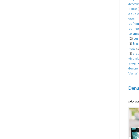
descobr
doce
o que 
você
(
sofri
sonho
te am
(2)
te
tri
(1)
mata
(1
viva
(1)
vivend
viver 
dentro
Veríss
Denu
Págin