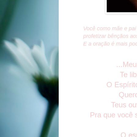
Você como mãe e pai 
profetizar bênçãos aos
E a oração é mais pod
...Meu
Te li
O Espírit
Quero
Teus ou
Pra que você 
O esp