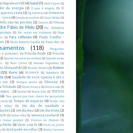
Natal
(7)
Napoleon Hill
(4)
(1)
Nick Vujinic
(1)
er da energia
(2)
O
O que é alegria
(1)
 que nos resta
(2)
Ontem eu
Og mandino
(1)
 - Livro
(4)
Oração da mulher
(1)
Oscar Wilde
(1)
feliz não faz pérolas
(2)
Outono
(1)
P.Moska
dre Fábio de Melo
(20)
Pai - Sabedoria
licidade
(1)
Pai nosso em Aramaico
(1)
Papa
Para reflexão
(9)
Paulo Coelho -
co
(1)
ões
(3)
Paulo Roberto Gaefke
(1)
Pedro Bial
(1)
samentos
(118)
Perguntas
Priscila Rodê
(2)
Priscila
 e profundas.
(1)
(2)
Quando me amei de verdade
(1)
Quando se faz
...
(1)
Raul Cortez
(1)
Renata Fagundes
(1)
Rubem
to Shinyashiki
(2)
Rosalia Shwark
(1)
(15)
Rumi
(6)
SELINHOS
(1)
Sabedoria
(1)
de
(14)
Saudade de você. Queria ir até o
 ver.
(3)
Silenciar
(3)
Sempre existe
(1)
a Trindade
(2)
Silvia Chueire
(1)
Sinta a vida
(1)
mães ...
(3)
TEXTOS
Sonhar
(1)
Steve Jobs
(1)
(4)
Tem gente que tem cheiro de passarinho
Tempo de esperas
(4)
 canta
(1)
Tentar não
Um dia de saudade e
ca falhar
(1)
dações
(2)
Um dia meu
(2)
Um dia triste
(2)
Vanessa Leonardi
(3)
DOR
(1)
Valter Mãe
(1)
e meias porções
(1)
Vinícius de Moraes
(1)
ia Mello
(4)
Viver com fé
(4)
Viver ou juntar
Você pode escolher
(3)
o
(1)
Walcyr Carrasco