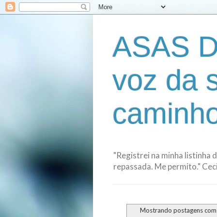
ASAS D
voz da 
caminho
"Registrei na minha listinha 
repassada. Me permito." Cecil
Mostrando postagens com