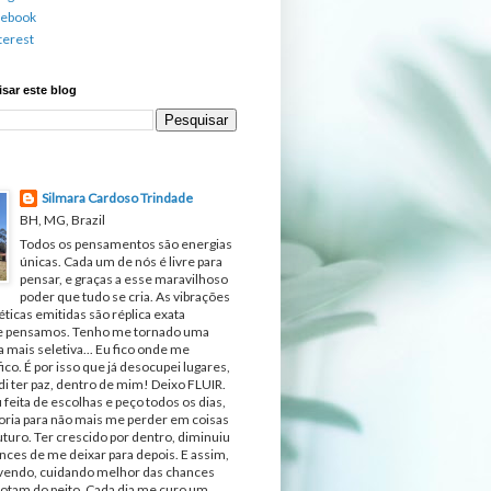
cebook
terest
sar este blog
Silmara Cardoso Trindade
BH, MG, Brazil
Todos os pensamentos são energias
únicas. Cada um de nós é livre para
pensar, e graças a esse maravilhoso
poder que tudo se cria. As vibrações
ticas emitidas são réplica exata
e pensamos. Tenho me tornado uma
 mais seletiva... Eu fico onde me
fico. É por isso que já desocupei lugares,
di ter paz, dentro de mim! Deixo FLUIR.
 feita de escolhas e peço todos os dias,
ria para não mais me perder em coisas
turo. Ter crescido por dentro, diminuiu
nces de me deixar para depois. E assim,
ivendo, cuidando melhor das chances
otam do peito. Cada dia me curo um