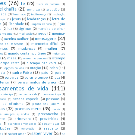
ses
(76)
fé
(23)
física da procura
(1)
el chalita
(21)
gratidão
(5)
gentileza
(1)
dade
(3)
iluminado
(1)
indiferença
(1)
inspiração
letra de
jesus
(3)
lembranças
(5)
enção
(1)
a
(6)
liberdade
(4)
lição
limpeza da vida
(1)
luz
(6)
a
(2)
lágrimas
(2)
maneira de olhar
medo
(3)
menina-
ame amor
(1)
meditação
(1)
mensagens
(32)
(2)
menina-mulher
(4)
momento difícil
(7)
o de sabedoria
(1)
ntos
(7)
mudanças
(9)
mulher
(7)
mundo contemporâneo
(3)
es
(1)
mutantes
e
(6)
mães.
(8)
o tempo
o menino venceu
(1)
tempo certo
(3)
o tempo não volta
(4)
o
oração
(14)
osho
(11)
(1)
opções na vida
(1)
padre Fábio
(13)
cia
(4)
pais
(2)
pais e
(3)
palavras
(2)
parar o tempo
(2)
paz
(4)
terior
(7)
pensamentos de amor
(11)
samentos de vida
(111)
 príncipe
(1)
perdas da vida
(1)
perseverânça
(1)
pessoa especial
(3)
pessoas
(5)
ência
(1)
as de otimismo
(2)
plante seu jardim
(1)
as
(33)
poemas meus
(35)
poesia
(1)
preconceito
(2)
e amigos queridos
(1)
nte
(3)
primavera
(2)
provérbios
(4)
a
(5)
recomeçar
(2)
quando o amor acaba
(1)
dações
(3)
respeito
(2)
renovação
(1)
saber viver
(35)
saber amar
(2)
tas
(1)
se