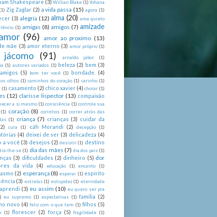
liam Shakespeare
(3)
Willian Blake
(1)
Yohana
a vida passa
(15)
Zig Zaglar
(2)
(1)
agora
(1)
alma
(20)
alegria
(12)
ecer
(3)
ama quieto
amizade
amigas
(8)
amigos
(7)
lêncio
(1)
amor
(96)
amor ao proximo
(13)
de mãe
(3)
amor eterno
(3)
amor próprio
(1)
 jácomo
(91)
arnaldo jabor
(1)
beleza
(2)
bem
(3)
ia
(1)
autores variados
(1)
 amigos
(5)
bondade.
(4)
bom ter você
(1)
nos olhos
(1)
caminhos do coração
(1)
carinho
(1)
casamento
(2)
chico xavier
(4)
a
(1)
chorar
(1)
es
(12)
clarisse lispector
(13)
compaixão
hecer a si mesmo
(1)
consciência
(1)
controle sua
coração
(8)
(1)
corintios
(1)
correr atrás das
criança
(7)
crianças
(3)
cuidar da
tas
(1)
(2)
cáh Morandi
(2)
cura
(1)
decepção
(1)
tórias
(4)
deixei de ser
(3)
delicadeza
(4)
o a você
(3)
desejos
(2)
destino
desistir
(1)
dia das mães
(7)
tra-lhe-se
(1)
dia dos pais
(1)
dor
enças
(3)
dificuldades
(2)
dinheiro
(5)
ores da vida
(4)
educação
(1)
encanto
(1)
esperança
(8)
iasmo
(2)
espírito
esperar
(1)
sência
(3)
estrelas
(1)
estupidez
(1)
eternidade
eu assim
(10)
aprendi
(3)
eu quero ser pra
familia
(2)
)
eu supremo
(1)
expectativas
(1)
ano novo
(4)
filhos
(5)
feliz com o que tem
(1)
florescer
(2)
força
(5)
k
(1)
fragilidade
(1)