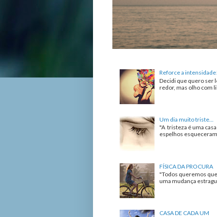
Reforce a intensidade
Decidi que quero ser l
redor, mas olho com lib
Um dia muito triste...
"A tristeza é uma cas
espelhos esqueceram de
FÍSICA DA PROCURA
"Todos queremos que 
uma mudança estrague 
CASA DE CADA UM