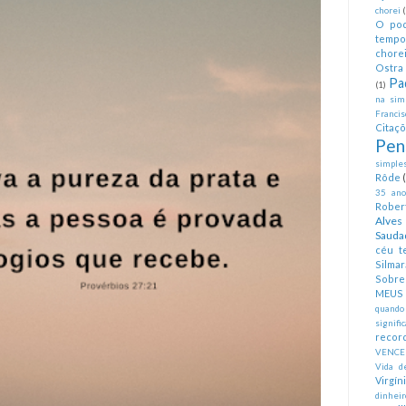
chorei
O pod
tempo
chorei
Ostra 
Pa
(1)
na simp
Francis
Citaç
Pen
simples
Rôde
35 anos
Rober
Alves
Sauda
céu te
Silmar
Sobre 
MEUS
quando
signifi
recor
VENCE
Vida d
Virgín
dinheir