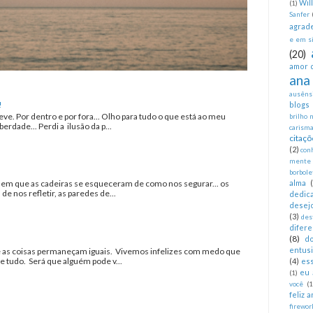
Wil
(1)
Sanfer
agrad
e em si
(20)
amor 
ana
ausêns
!
blogs
eve. Por dentro e por fora... Olho para tudo o que está ao meu
brilho 
erdade... Perdi a ilusão da p...
carism
citaçõ
(2)
con
mente
borbole
a em que as cadeiras se esqueceram de como nos segurar... os
alma
 nos refletir, as paredes de...
dedica
desej
(3)
des
difer
(8)
d
entus
as coisas permaneçam iguais. Vivemos infelizes com medo que
tudo. Será que alguém pode v...
(4)
es
eu 
(1)
você
(1
feliz 
firewor