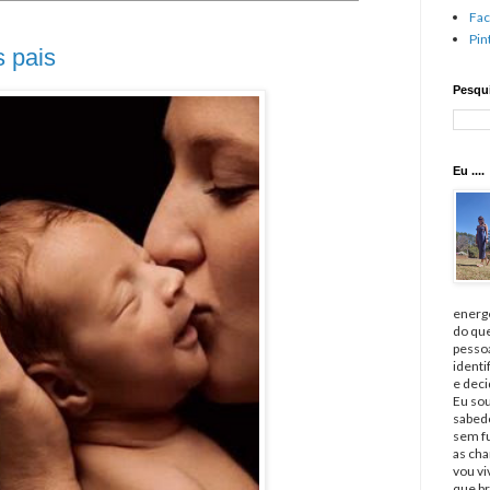
Fa
Pin
 pais
Pesqui
Eu ....
energé
do qu
pessoa
identi
e deci
Eu sou
sabedo
sem fu
as cha
vou v
que br