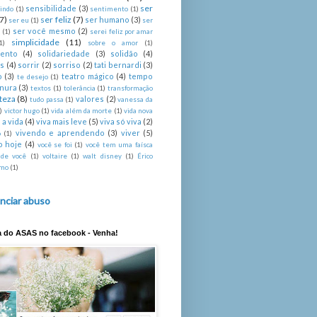
ser
sensibilidade
(3)
indo
(1)
sentimento
(1)
(7)
ser feliz
(7)
ser humano
(3)
ser eu
(1)
ser
ser você mesmo
(2)
é
(1)
serei feliz por amar
simplicidade
(11)
1)
sobre o amor
(1)
mento
(4)
solidariedade
(3)
solidão
(4)
s
(4)
sorrir
(2)
sorriso
(2)
tati bernardi
(3)
o
(3)
teatro mágico
(4)
tempo
te desejo
(1)
rnura
(3)
textos
(1)
tolerância
(1)
transformação
steza
(8)
valores
(2)
tudo passa
(1)
vanessa da
)
victor hugo
(1)
vida além da morte
(1)
vida nova
 a vida
(4)
viva mais leve
(5)
viva só viva
(2)
vivendo e aprendendo
(3)
viver
(5)
o
(1)
o hoje
(4)
você se foi
(1)
você tem uma faísca
 de você
(1)
voltaire
(1)
walt disney
(1)
Érico
imo
(1)
nciar abuso
a do ASAS no facebook - Venha!