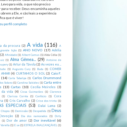
 Levo para vida, o que não preciso
ir para receber. Deus encaminha aqueles
 abrem a Ele, e são leais a experiência
ica que é viver!
u perfil completo
A vida
(116)
ca da procura
(2)
A
ANO NOVO
(17)
Adélia
 grande lição
(1)
(2)
Afinidade
(1)
Albert Camus
(1)
Alda Célia
(1)
Alma Gêmea...
(29)
uiz
(1)
Antoine de
Artur da Távola
(2)
As vezes eu ...
xupery
(1)
COMER
itude
(1)
Augusto Cury
(1)
Buda
(1)
Caio F.
R AMAR
(4)
CURTAMOS O SOL
(2)
(14)
Carlos Drummond
Carla Tabalipa
(1)
Carta entre
los Solano
(1)
Carolina Salcides
(1)
s
(13)
Cartas
(10)
Cecília Meireles
(3)
s da vida
(4)
Cissa Guimarães
(1)
Clarence
Cora
(1)
Clarissa Corrêa
(1)
Confúcio
(1)
na
(5)
Cris Carvalho
(2)
Crise dos trinta
(1)
S ESPECIAIS
(53)
Dalai Lama
(2)
Deus
 Chopra
(1)
Demissão
(1)
Despedida
(1)
Devoção
(2)
Dia dos namorados
(1)
Dirty
Dor inevitável
(6)
Dor de amor
(2)
g
(1)
 Varella
(1)
E se
(1)
ESTRELA INALCANÇÁVEL
(1)