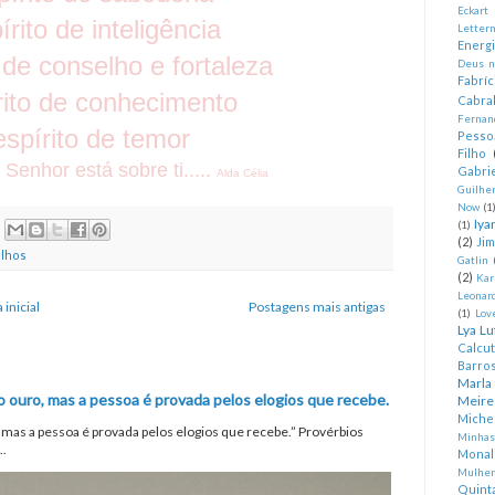
Eckart
rito de inteligência
Letter
Energ
 de conselho e fortaleza
Deus n
Fabríc
rito de conhecimento
Cabra
Fernan
spírito de temor
Pesso
Filho
 Senhor está sobre ti.....
Gabrie
Alda Célia
Guilhe
Now
(1
Iya
(1)
(2)
Ji
filhos
Gatlin
(2)
Kar
Leonard
 inicial
Postagens mais antigas
(1)
Lov
Lya Lu
Calcu
Barro
Marla
o ouro, mas a pessoa é provada pelos elogios que recebe.
Meire
Miche
, mas a pessoa é provada pelos elogios que recebe.” Provérbios
Minhas
..
Monal
Mulher
Quint