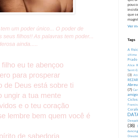
pouco.
insist
que se
magníf
Ver me
tem um poder único... O poder de
 seus filhos!! As palavras tem poder...
Tags
erosa ainda.....
A físi
última
Prado
 filho eu te abençoo
Alice R
Saint-E
bero para prosperar
(3)
At
REZA
o de Deus está sobre ti
Abreu
(7)
Car
 ungir a tua mente
amigo
Ciclo
vidos e o teu coração
Francis
Corali
se lembre bem quem você é
DATA
Deepak
(38)
dancin
írito de sabedoria
Drauzio