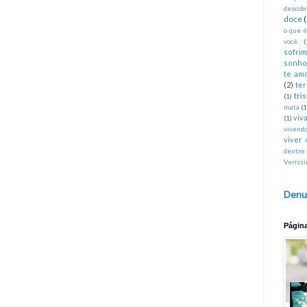
descobr
doce
o que 
você
(
sofri
sonho
te am
(2)
te
tri
(1)
mata
(1
viva
(1)
vivend
viver 
dentro
Veríss
Denu
Págin