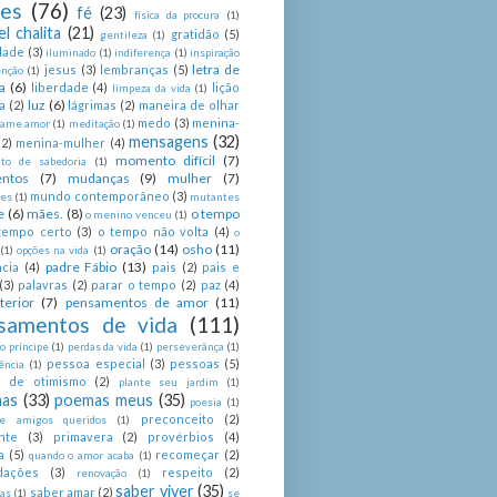
ses
(76)
fé
(23)
física da procura
(1)
el chalita
(21)
gratidão
(5)
gentileza
(1)
dade
(3)
iluminado
(1)
indiferença
(1)
inspiração
letra de
jesus
(3)
lembranças
(5)
enção
(1)
a
(6)
liberdade
(4)
lição
limpeza da vida
(1)
luz
(6)
a
(2)
lágrimas
(2)
maneira de olhar
medo
(3)
menina-
ame amor
(1)
meditação
(1)
mensagens
(32)
(2)
menina-mulher
(4)
momento difícil
(7)
o de sabedoria
(1)
ntos
(7)
mudanças
(9)
mulher
(7)
mundo contemporâneo
(3)
es
(1)
mutantes
e
(6)
mães.
(8)
o tempo
o menino venceu
(1)
tempo certo
(3)
o tempo não volta
(4)
o
oração
(14)
osho
(11)
(1)
opções na vida
(1)
padre Fábio
(13)
cia
(4)
pais
(2)
pais e
(3)
palavras
(2)
parar o tempo
(2)
paz
(4)
terior
(7)
pensamentos de amor
(11)
samentos de vida
(111)
 príncipe
(1)
perdas da vida
(1)
perseverânça
(1)
pessoa especial
(3)
pessoas
(5)
ência
(1)
as de otimismo
(2)
plante seu jardim
(1)
as
(33)
poemas meus
(35)
poesia
(1)
preconceito
(2)
e amigos queridos
(1)
nte
(3)
primavera
(2)
provérbios
(4)
a
(5)
recomeçar
(2)
quando o amor acaba
(1)
dações
(3)
respeito
(2)
renovação
(1)
saber viver
(35)
saber amar
(2)
tas
(1)
se