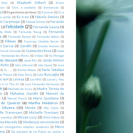
Elizabeth Gilbert
(2)
 Tolle
(1)
Elmer
man
(1)
Elvis e anabelle
(1)
Emmanuel
(1)
ia
(3)
Engenheiros do Havaí
(1)
Escrever
(1)
Eu e
Eu e eu
(3)
Fabiola Simões
(3)
o sertão
(1)
io Carpinejar
(2)
Facundo
Fabíola Simoes
(1)
Felicidade
(21)
l
(3)
Fernanda Gaona
(3)
Fernando
da Melo
(1)
Fernanda Young
(1)
a
(4)
Fernando Ramos
(1)
Fernando Sabino
(1)
Filmes
(8)
(3)
Francisco Cândido Xavier
(1)
l Garcia
(3)
Gandhi
(3)
Grande homem
(1)
Guimarães Rosa
(2)
rme de Almeida
(1)
Hope
)
Horóscopo das flores
(1)
Irmãos
(1)
Ita Portigal
nla Vanzant
(8)
Jandy Nelson
Jacob Riis
(1)
m Rohn
(2)
John Johnson
(1)
Jota Quest
(1)
June
Karla Tabalipa
(1)
Já .......
(1)
Karina Mayer
(1)
Leo Buscaglia
(4)
la Thayse
(1)
Katy Parry
(1)
Leveza
(2)
o Boff
(1)
Lou Witt
(1)
Louse L. Hay.
e Is In The Air
(1)
Luis Fernando Veríssimo
(1)
ft
(6)
Madre Tereza de
Machado de Assis
(1)
tá
(2)
Mahatma Gandhi
(3)
Manoel de
s
(2)
Mario Quintana
(3)
Marcel Proust
(1)
 de Queiroz
(6)
Martha Medeiros
(7)
 Oliveira
(15)
Mente
(3)
Mia Couto
(1)
lle Travessani
(2)
Michelle Trevisani
(2)
Miryan Lucy
(2)
 escolhas
(1)
Mitch Albom
(1)
isa Macedo
(2)
Mudanças necessárias
(2)
Mário
es inteligentes relações saudáveis
(1)
ana
(2)
Na margem do rio Pietra eu sentei e