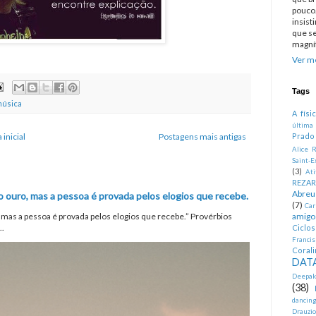
pouco.
insist
que se
magníf
Ver me
Tags
música
A físi
última
 inicial
Postagens mais antigas
Prado
Alice R
Saint-E
(3)
At
REZA
Abreu
o ouro, mas a pessoa é provada pelos elogios que recebe.
(7)
Car
, mas a pessoa é provada pelos elogios que recebe.” Provérbios
amigo
..
Ciclo
Francis
Corali
DATA
Deepak
(38)
dancin
Drauzio