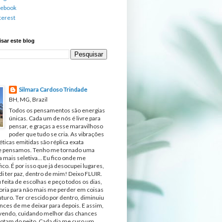
cebook
terest
sar este blog
Silmara Cardoso Trindade
BH, MG, Brazil
Todos os pensamentos são energias
únicas. Cada um de nós é livre para
pensar, e graças a esse maravilhoso
poder que tudo se cria. As vibrações
ticas emitidas são réplica exata
e pensamos. Tenho me tornado uma
 mais seletiva... Eu fico onde me
fico. É por isso que já desocupei lugares,
di ter paz, dentro de mim! Deixo FLUIR.
 feita de escolhas e peço todos os dias,
ria para não mais me perder em coisas
turo. Ter crescido por dentro, diminuiu
nces de me deixar para depois. E assim,
ivendo, cuidando melhor das chances
otam do peito. Cada dia me curo um