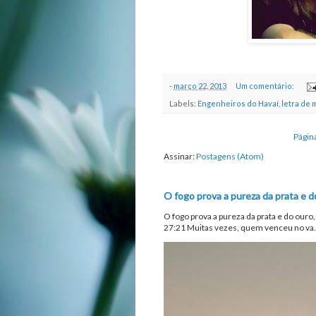
-
março 22, 2013
Um comentário:
Labels:
Engenheiros do Havaí
,
letra de 
Página
Assinar:
Postagens (Atom)
O fogo prova a pureza da prata e d
O fogo prova a pureza da prata e do ouro
27:21 Muitas vezes, quem venceu no va.