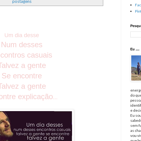
postagens
Fa
Pin
Pesqui
Um dia desse
Num desses
Eu ....
contros casuais
Talvez a gente
Se encontre
Talvez a gente
energé
ntre explicação
do qu
...
pessoa
identi
e deci
Eu sou
sabedo
sem fu
as cha
vou v
que br