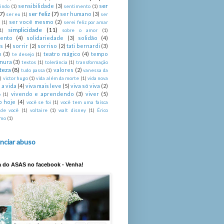
ser
sensibilidade
(3)
indo
(1)
sentimento
(1)
(7)
ser feliz
(7)
ser humano
(3)
ser eu
(1)
ser
ser você mesmo
(2)
é
(1)
serei feliz por amar
simplicidade
(11)
1)
sobre o amor
(1)
mento
(4)
solidariedade
(3)
solidão
(4)
s
(4)
sorrir
(2)
sorriso
(2)
tati bernardi
(3)
o
(3)
teatro mágico
(4)
tempo
te desejo
(1)
rnura
(3)
textos
(1)
tolerância
(1)
transformação
steza
(8)
valores
(2)
tudo passa
(1)
vanessa da
)
victor hugo
(1)
vida além da morte
(1)
vida nova
 a vida
(4)
viva mais leve
(5)
viva só viva
(2)
vivendo e aprendendo
(3)
viver
(5)
o
(1)
o hoje
(4)
você se foi
(1)
você tem uma faísca
 de você
(1)
voltaire
(1)
walt disney
(1)
Érico
imo
(1)
nciar abuso
a do ASAS no facebook - Venha!