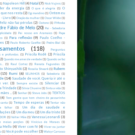
Natal
(7)
Napoleon Hill
(4)
(1)
Nick Vujinic
(1)
er da energia
(2)
O
O que é alegria
(1)
 que nos resta
(2)
Ontem eu
Og mandino
(1)
 - Livro
(4)
Oração da mulher
(1)
Oscar Wilde
(1)
feliz não faz pérolas
(2)
Outono
(1)
P.Moska
dre Fábio de Melo
(20)
Pai - Sabedoria
licidade
(1)
Pai nosso em Aramaico
(1)
Papa
Para reflexão
(9)
Paulo Coelho -
co
(1)
ões
(3)
Paulo Roberto Gaefke
(1)
Pedro Bial
(1)
samentos
(118)
Perguntas
Priscila Rodê
(2)
Priscila
 e profundas.
(1)
(2)
Quando me amei de verdade
(1)
Quando se faz
...
(1)
Raul Cortez
(1)
Renata Fagundes
(1)
Rubem
to Shinyashiki
(2)
Rosalia Shwark
(1)
(15)
Rumi
(6)
SELINHOS
(1)
Sabedoria
(1)
de
(14)
Saudade de você. Queria ir até o
 ver.
(3)
Silenciar
(3)
Sempre existe
(1)
a Trindade
(2)
Silvia Chueire
(1)
Sinta a vida
(1)
mães ...
(3)
TEXTOS
Sonhar
(1)
Steve Jobs
(1)
(4)
Tem gente que tem cheiro de passarinho
Tempo de esperas
(4)
 canta
(1)
Tentar não
Um dia de saudade e
ca falhar
(1)
dações
(2)
Um dia meu
(2)
Um dia triste
(2)
Vanessa Leonardi
(3)
DOR
(1)
Valter Mãe
(1)
e meias porções
(1)
Vinícius de Moraes
(1)
ia Mello
(4)
Viver com fé
(4)
Viver ou juntar
Você pode escolher
(3)
o
(1)
Walcyr Carrasco