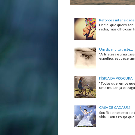
Reforce a intensidade
Decidi que quero ser l
redor, mas olho com lib
Um dia muito triste...
"A tristeza é uma cas
espelhos esqueceram de
FÍSICA DA PROCURA
"Todos queremos que 
uma mudança estrague 
CASA DE CADA UM
Sou fã deste texto de 
vida. Dou a roupa que 