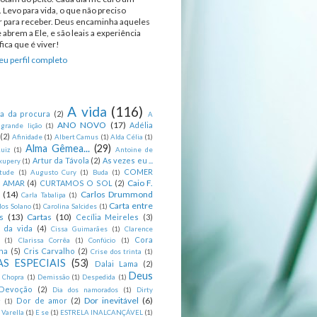
 Levo para vida, o que não preciso
ir para receber. Deus encaminha aqueles
 abrem a Ele, e são leais a experiência
ica que é viver!
u perfil completo
A vida
(116)
ca da procura
(2)
A
ANO NOVO
(17)
Adélia
 grande lição
(1)
(2)
Afinidade
(1)
Albert Camus
(1)
Alda Célia
(1)
Alma Gêmea...
(29)
uiz
(1)
Antoine de
Artur da Távola
(2)
As vezes eu ...
xupery
(1)
COMER
itude
(1)
Augusto Cury
(1)
Buda
(1)
Caio F.
R AMAR
(4)
CURTAMOS O SOL
(2)
(14)
Carlos Drummond
Carla Tabalipa
(1)
Carta entre
los Solano
(1)
Carolina Salcides
(1)
s
(13)
Cartas
(10)
Cecília Meireles
(3)
s da vida
(4)
Cissa Guimarães
(1)
Clarence
Cora
(1)
Clarissa Corrêa
(1)
Confúcio
(1)
na
(5)
Cris Carvalho
(2)
Crise dos trinta
(1)
S ESPECIAIS
(53)
Dalai Lama
(2)
Deus
 Chopra
(1)
Demissão
(1)
Despedida
(1)
Devoção
(2)
Dia dos namorados
(1)
Dirty
Dor inevitável
(6)
Dor de amor
(2)
g
(1)
 Varella
(1)
E se
(1)
ESTRELA INALCANÇÁVEL
(1)