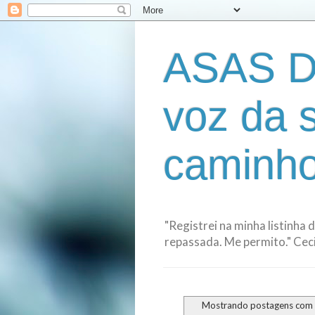
ASAS D
voz da 
caminho
"Registrei na minha listinha 
repassada. Me permito." Cecil
Mostrando postagens com