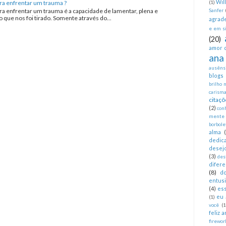
Wil
ra enfrentar um trauma ?
(1)
ra enfrentar um trauma é a capacidade de lamentar, plena e
Sanfer
que nos foi tirado. Somente através do...
agrad
e em si
(20)
amor 
ana
ausêns
blogs
brilho 
carism
citaçõ
(2)
con
mente
borbole
alma
dedica
desej
(3)
des
difer
(8)
d
entus
(4)
es
eu 
(1)
você
(1
feliz 
firewor