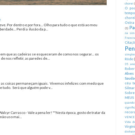
chorei
O pod
tempo
chorei
!
Ostra 
eve. Por dentro e por fora... Olho para tudo o que está ao meu
Pa
(1)
erdade... Perdi a ilusão da p...
na simp
Francis
Citaç
Pen
a em que as cadeiras se esqueceram de como nos segurar... os
simples
 nos refletir, as paredes de...
Rôde
35 anos
Rober
Alves
Sauda
as coisas permaneçam iguais. Vivemos infelizes com medo que
céu te
tudo. Será que alguém pode v...
Silmar
Sobre 
MEUS
quando
signifi
recor
Walcyr Carrasco - Vale a pena ler! ""Nesta época, gosto de tratar da
não uso mai...
VENCE
Vida d
Virgín
dinheir