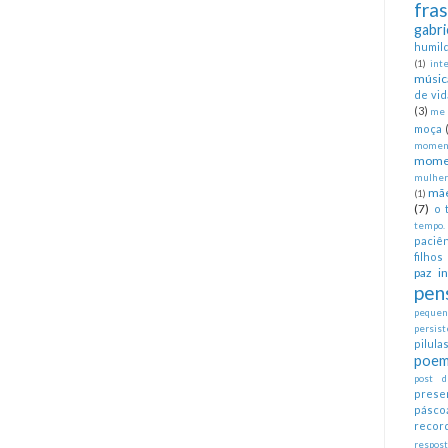
fra
gabri
humil
(1)
int
músic
de vid
(3)
me 
moça
moment
mome
mulher
mã
(1)
(7)
o 
tempo.
paciên
filhos
paz in
pen
pequeno
persist
pilul
poem
post d
prese
pásco
recor
respos