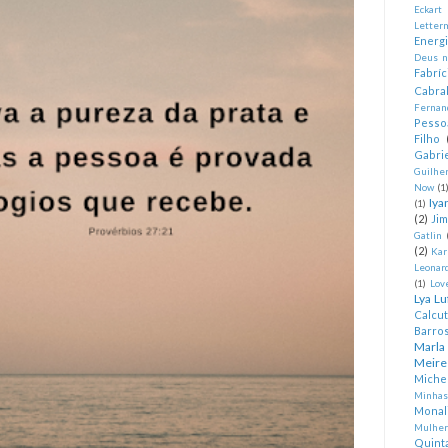
Eckart
Letter
Energ
Deus n
Fabríc
Cabra
Fernan
Pesso
Filho
Gabrie
Guilhe
Now
(1
Iya
(1)
(2)
Ji
Gatlin
(2)
Kar
Leonard
(1)
Lov
Lya Lu
Calcu
Barro
Marla
Meire
Miche
Minhas
Monal
Mulher
Quint