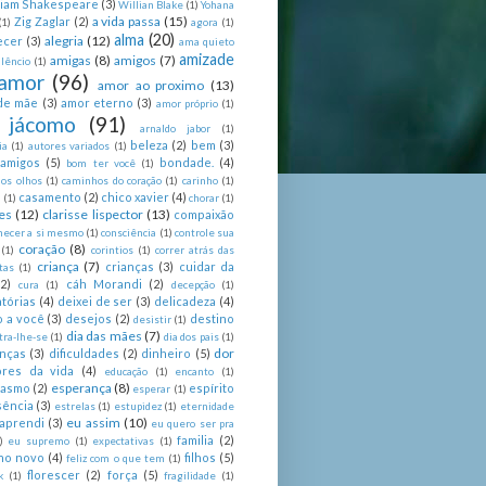
liam Shakespeare
(3)
Willian Blake
(1)
Yohana
a vida passa
(15)
Zig Zaglar
(2)
(1)
agora
(1)
alma
(20)
alegria
(12)
ecer
(3)
ama quieto
amizade
amigas
(8)
amigos
(7)
lêncio
(1)
amor
(96)
amor ao proximo
(13)
de mãe
(3)
amor eterno
(3)
amor próprio
(1)
 jácomo
(91)
arnaldo jabor
(1)
beleza
(2)
bem
(3)
ia
(1)
autores variados
(1)
 amigos
(5)
bondade.
(4)
bom ter você
(1)
nos olhos
(1)
caminhos do coração
(1)
carinho
(1)
casamento
(2)
chico xavier
(4)
a
(1)
chorar
(1)
es
(12)
clarisse lispector
(13)
compaixão
hecer a si mesmo
(1)
consciência
(1)
controle sua
coração
(8)
(1)
corintios
(1)
correr atrás das
criança
(7)
crianças
(3)
cuidar da
tas
(1)
(2)
cáh Morandi
(2)
cura
(1)
decepção
(1)
tórias
(4)
deixei de ser
(3)
delicadeza
(4)
o a você
(3)
desejos
(2)
destino
desistir
(1)
dia das mães
(7)
tra-lhe-se
(1)
dia dos pais
(1)
dor
enças
(3)
dificuldades
(2)
dinheiro
(5)
ores da vida
(4)
educação
(1)
encanto
(1)
esperança
(8)
iasmo
(2)
espírito
esperar
(1)
sência
(3)
estrelas
(1)
estupidez
(1)
eternidade
eu assim
(10)
aprendi
(3)
eu quero ser pra
familia
(2)
)
eu supremo
(1)
expectativas
(1)
ano novo
(4)
filhos
(5)
feliz com o que tem
(1)
florescer
(2)
força
(5)
k
(1)
fragilidade
(1)