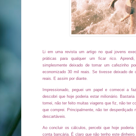
Li em uma revista um artigo no qual jovens exec
práticas para qualquer um ficar rico. Aprend
simplesmente deixado de tomar um cafezinho por 
economizado 30 mil reais. Se tivesse deixado de
reais. E assim por diante.
Impressionado, peguei um papel e comecei a faz
descobri que hoje poderia estar milionário. Bastari
tomei, não ter feito muitas viagens que fiz, não te
que comprei. Principalmente, não ter desperdiçado 
descartáveis.
Ao concluir os cálculos, percebi que hoje poderia
conta bancária. É claro que não tenho este dinheiro