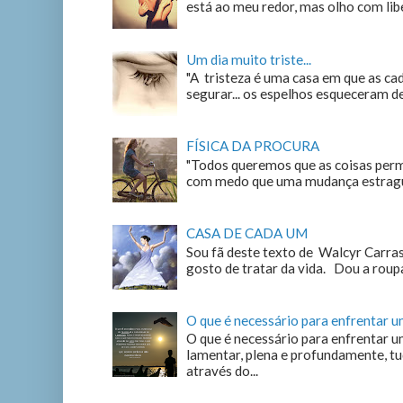
está ao meu redor, mas olho com liber
Um dia muito triste...
"A tristeza é uma casa em que as c
segurar... os espelhos esqueceram de n
FÍSICA DA PROCURA
"Todos queremos que as coisas perm
com medo que uma mudança estrague
CASA DE CADA UM
Sou fã deste texto de Walcyr Carrasc
gosto de tratar da vida. Dou a roupa
O que é necessário para enfrentar 
O que é necessário para enfrentar u
lamentar, plena e profundamente, tu
através do...