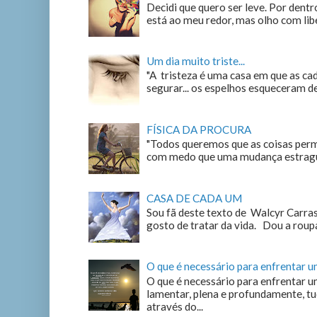
Decidi que quero ser leve. Por dentro
está ao meu redor, mas olho com liber
Um dia muito triste...
"A tristeza é uma casa em que as c
segurar... os espelhos esqueceram de n
FÍSICA DA PROCURA
"Todos queremos que as coisas perm
com medo que uma mudança estrague
CASA DE CADA UM
Sou fã deste texto de Walcyr Carrasc
gosto de tratar da vida. Dou a roupa
O que é necessário para enfrentar 
O que é necessário para enfrentar u
lamentar, plena e profundamente, tu
através do...