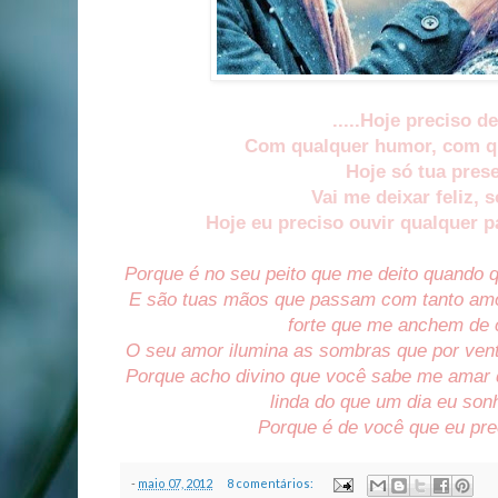
.....Hoje preciso d
Com qualquer humor, com qu
Hoje só tua pres
Vai me deixar feliz, s
Hoje eu preciso ouvir qualquer pa
Porque é no seu peito que me deito quando 
E são tuas mãos que passam com tanto amor
forte que me anchem de
O seu amor ilumina as sombras que por ven
Porque acho divino que você sabe me amar d
linda do que um dia eu son
Porque é de você que eu p
-
maio 07, 2012
8 comentários: