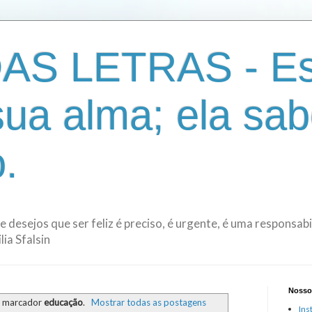
AS LETRAS - Es
sua alma; ela sab
.
de desejos que ser feliz é preciso, é urgente, é uma responsa
ia Sfalsin
Nosso
m marcador
educação
.
Mostrar todas as postagens
Ins