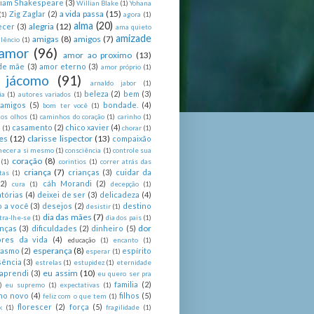
liam Shakespeare
(3)
Willian Blake
(1)
Yohana
a vida passa
(15)
Zig Zaglar
(2)
(1)
agora
(1)
alma
(20)
alegria
(12)
ecer
(3)
ama quieto
amizade
amigas
(8)
amigos
(7)
lêncio
(1)
amor
(96)
amor ao proximo
(13)
de mãe
(3)
amor eterno
(3)
amor próprio
(1)
 jácomo
(91)
arnaldo jabor
(1)
beleza
(2)
bem
(3)
ia
(1)
autores variados
(1)
 amigos
(5)
bondade.
(4)
bom ter você
(1)
nos olhos
(1)
caminhos do coração
(1)
carinho
(1)
casamento
(2)
chico xavier
(4)
a
(1)
chorar
(1)
es
(12)
clarisse lispector
(13)
compaixão
hecer a si mesmo
(1)
consciência
(1)
controle sua
coração
(8)
(1)
corintios
(1)
correr atrás das
criança
(7)
crianças
(3)
cuidar da
tas
(1)
(2)
cáh Morandi
(2)
cura
(1)
decepção
(1)
tórias
(4)
deixei de ser
(3)
delicadeza
(4)
o a você
(3)
desejos
(2)
destino
desistir
(1)
dia das mães
(7)
tra-lhe-se
(1)
dia dos pais
(1)
dor
enças
(3)
dificuldades
(2)
dinheiro
(5)
ores da vida
(4)
educação
(1)
encanto
(1)
esperança
(8)
iasmo
(2)
espírito
esperar
(1)
sência
(3)
estrelas
(1)
estupidez
(1)
eternidade
eu assim
(10)
aprendi
(3)
eu quero ser pra
familia
(2)
)
eu supremo
(1)
expectativas
(1)
ano novo
(4)
filhos
(5)
feliz com o que tem
(1)
florescer
(2)
força
(5)
k
(1)
fragilidade
(1)