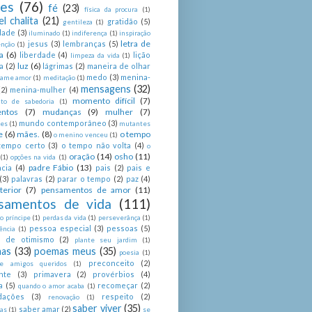
ses
(76)
fé
(23)
física da procura
(1)
el chalita
(21)
gratidão
(5)
gentileza
(1)
dade
(3)
iluminado
(1)
indiferença
(1)
inspiração
letra de
jesus
(3)
lembranças
(5)
enção
(1)
a
(6)
liberdade
(4)
lição
limpeza da vida
(1)
luz
(6)
a
(2)
lágrimas
(2)
maneira de olhar
medo
(3)
menina-
ame amor
(1)
meditação
(1)
mensagens
(32)
(2)
menina-mulher
(4)
momento difícil
(7)
o de sabedoria
(1)
ntos
(7)
mudanças
(9)
mulher
(7)
mundo contemporâneo
(3)
es
(1)
mutantes
e
(6)
mães.
(8)
o tempo
o menino venceu
(1)
tempo certo
(3)
o tempo não volta
(4)
o
oração
(14)
osho
(11)
(1)
opções na vida
(1)
padre Fábio
(13)
cia
(4)
pais
(2)
pais e
(3)
palavras
(2)
parar o tempo
(2)
paz
(4)
terior
(7)
pensamentos de amor
(11)
samentos de vida
(111)
 príncipe
(1)
perdas da vida
(1)
perseverânça
(1)
pessoa especial
(3)
pessoas
(5)
ência
(1)
as de otimismo
(2)
plante seu jardim
(1)
as
(33)
poemas meus
(35)
poesia
(1)
preconceito
(2)
e amigos queridos
(1)
nte
(3)
primavera
(2)
provérbios
(4)
a
(5)
recomeçar
(2)
quando o amor acaba
(1)
dações
(3)
respeito
(2)
renovação
(1)
saber viver
(35)
saber amar
(2)
tas
(1)
se