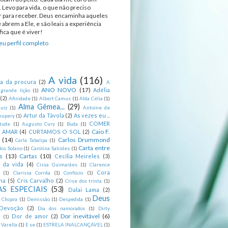
 Levo para vida, o que não preciso
ir para receber. Deus encaminha aqueles
 abrem a Ele, e são leais a experiência
ica que é viver!
u perfil completo
A vida
(116)
ca da procura
(2)
A
ANO NOVO
(17)
Adélia
 grande lição
(1)
(2)
Afinidade
(1)
Albert Camus
(1)
Alda Célia
(1)
Alma Gêmea...
(29)
uiz
(1)
Antoine de
Artur da Távola
(2)
As vezes eu ...
xupery
(1)
COMER
itude
(1)
Augusto Cury
(1)
Buda
(1)
Caio F.
R AMAR
(4)
CURTAMOS O SOL
(2)
(14)
Carlos Drummond
Carla Tabalipa
(1)
Carta entre
los Solano
(1)
Carolina Salcides
(1)
s
(13)
Cartas
(10)
Cecília Meireles
(3)
s da vida
(4)
Cissa Guimarães
(1)
Clarence
Cora
(1)
Clarissa Corrêa
(1)
Confúcio
(1)
na
(5)
Cris Carvalho
(2)
Crise dos trinta
(1)
S ESPECIAIS
(53)
Dalai Lama
(2)
Deus
 Chopra
(1)
Demissão
(1)
Despedida
(1)
Devoção
(2)
Dia dos namorados
(1)
Dirty
Dor inevitável
(6)
Dor de amor
(2)
g
(1)
 Varella
(1)
E se
(1)
ESTRELA INALCANÇÁVEL
(1)