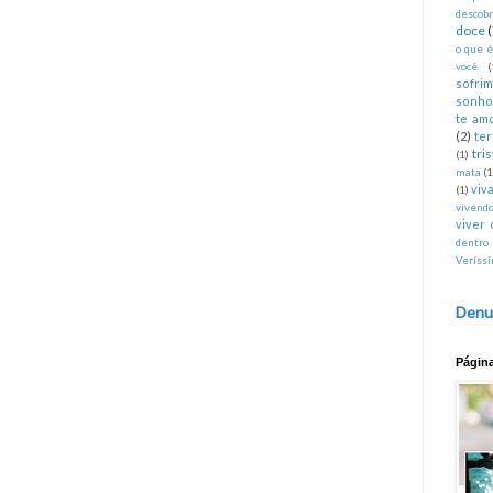
descobr
doce
o que 
você
(
sofri
sonho
te am
(2)
te
tri
(1)
mata
(1
viva
(1)
vivend
viver 
dentro
Veríss
Denu
Págin