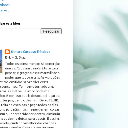
cebook
terest
sar este blog
Silmara Cardoso Trindade
BH, MG, Brazil
Todos os pensamentos são energias
únicas. Cada um de nós é livre para
pensar, e graças a esse maravilhoso
poder que tudo se cria. As vibrações
ticas emitidas são réplica exata
e pensamos. Tenho me tornado uma
 mais seletiva... Eu fico onde me
fico. É por isso que já desocupei lugares,
di ter paz, dentro de mim! Deixo FLUIR.
 feita de escolhas e peço todos os dias,
ria para não mais me perder em coisas
turo. Ter crescido por dentro, diminuiu
nces de me deixar para depois. E assim,
ivendo, cuidando melhor das chances
otam do peito. Cada dia me curo um