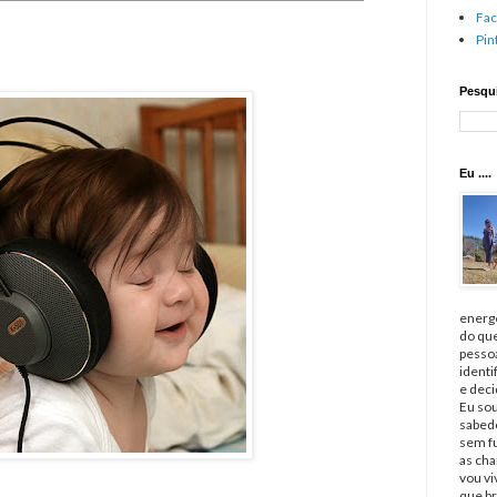
Fa
Pin
Pesqui
Eu ....
energé
do qu
pessoa
identi
e deci
Eu sou
sabedo
sem fu
as cha
vou v
que br