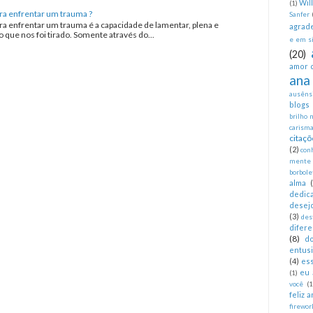
Wil
(1)
ra enfrentar um trauma ?
Sanfer
ra enfrentar um trauma é a capacidade de lamentar, plena e
agrad
que nos foi tirado. Somente através do...
e em si
(20)
amor 
ana
ausêns
blogs
brilho 
carism
citaçõ
(2)
con
mente
borbole
alma
dedica
desej
(3)
des
difer
(8)
d
entus
(4)
es
eu 
(1)
você
(1
feliz 
firewor