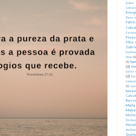
Eckart
Letter
Energ
Deus n
Fabríc
Cabra
Fernan
Pesso
Filho
Gabrie
Guilhe
Now
(1
Iya
(1)
(2)
Ji
Gatlin
(2)
Kar
Leonard
(1)
Lov
Lya Lu
Calcu
Barro
Marla
Meire
Miche
Minhas
Monal
Mulher
Quint