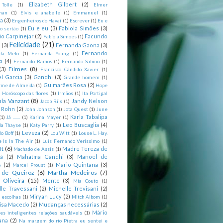
Elizabeth Gilbert
(2)
 Tolle
(1)
Elmer
man
(1)
Elvis e anabelle
(1)
Emmanuel
(1)
ia
(3)
Engenheiros do Havaí
(1)
Escrever
(1)
Eu e
Eu e eu
(3)
Fabiola Simões
(3)
o sertão
(1)
io Carpinejar
(2)
Facundo
Fabíola Simoes
(1)
Felicidade
(21)
l
(3)
Fernanda Gaona
(3)
Fernando
da Melo
(1)
Fernanda Young
(1)
a
(4)
Fernando Ramos
(1)
Fernando Sabino
(1)
Filmes
(8)
(3)
Francisco Cândido Xavier
(1)
l Garcia
(3)
Gandhi
(3)
Grande homem
(1)
Guimarães Rosa
(2)
rme de Almeida
(1)
Hope
)
Horóscopo das flores
(1)
Irmãos
(1)
Ita Portigal
nla Vanzant
(8)
Jandy Nelson
Jacob Riis
(1)
m Rohn
(2)
John Johnson
(1)
Jota Quest
(1)
June
Karla Tabalipa
(1)
Já .......
(1)
Karina Mayer
(1)
Leo Buscaglia
(4)
la Thayse
(1)
Katy Parry
(1)
Leveza
(2)
o Boff
(1)
Lou Witt
(1)
Louse L. Hay.
e Is In The Air
(1)
Luis Fernando Veríssimo
(1)
ft
(6)
Madre Tereza de
Machado de Assis
(1)
tá
(2)
Mahatma Gandhi
(3)
Manoel de
s
(2)
Mario Quintana
(3)
Marcel Proust
(1)
 de Queiroz
(6)
Martha Medeiros
(7)
 Oliveira
(15)
Mente
(3)
Mia Couto
(1)
lle Travessani
(2)
Michelle Trevisani
(2)
Miryan Lucy
(2)
 escolhas
(1)
Mitch Albom
(1)
isa Macedo
(2)
Mudanças necessárias
(2)
Mário
es inteligentes relações saudáveis
(1)
ana
(2)
Na margem do rio Pietra eu sentei e