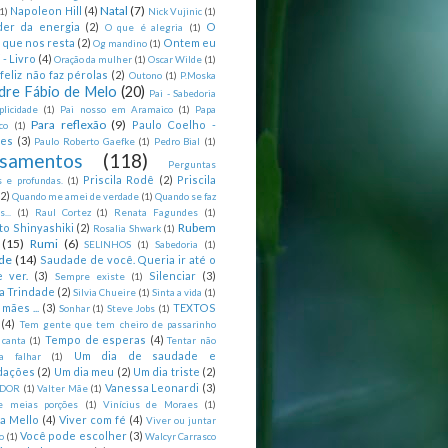
Natal
(7)
Napoleon Hill
(4)
(1)
Nick Vujinic
(1)
er da energia
(2)
O
O que é alegria
(1)
 que nos resta
(2)
Ontem eu
Og mandino
(1)
 - Livro
(4)
Oração da mulher
(1)
Oscar Wilde
(1)
feliz não faz pérolas
(2)
Outono
(1)
P.Moska
dre Fábio de Melo
(20)
Pai - Sabedoria
licidade
(1)
Pai nosso em Aramaico
(1)
Papa
Para reflexão
(9)
Paulo Coelho -
co
(1)
ões
(3)
Paulo Roberto Gaefke
(1)
Pedro Bial
(1)
samentos
(118)
Perguntas
Priscila Rodê
(2)
Priscila
 e profundas.
(1)
(2)
Quando me amei de verdade
(1)
Quando se faz
...
(1)
Raul Cortez
(1)
Renata Fagundes
(1)
Rubem
to Shinyashiki
(2)
Rosalia Shwark
(1)
(15)
Rumi
(6)
SELINHOS
(1)
Sabedoria
(1)
de
(14)
Saudade de você. Queria ir até o
 ver.
(3)
Silenciar
(3)
Sempre existe
(1)
a Trindade
(2)
Silvia Chueire
(1)
Sinta a vida
(1)
mães ...
(3)
TEXTOS
Sonhar
(1)
Steve Jobs
(1)
(4)
Tem gente que tem cheiro de passarinho
Tempo de esperas
(4)
 canta
(1)
Tentar não
Um dia de saudade e
ca falhar
(1)
dações
(2)
Um dia meu
(2)
Um dia triste
(2)
Vanessa Leonardi
(3)
DOR
(1)
Valter Mãe
(1)
e meias porções
(1)
Vinícius de Moraes
(1)
ia Mello
(4)
Viver com fé
(4)
Viver ou juntar
Você pode escolher
(3)
o
(1)
Walcyr Carrasco