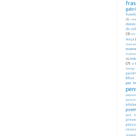
fra
gabri
humil
(1)
int
músic
de vid
(3)
me 
moça
moment
mome
mulher
mã
(1)
(7)
o 
tempo.
paciên
filhos
paz in
pen
pequeno
persist
pilul
poem
post d
prese
pásco
recor
respos