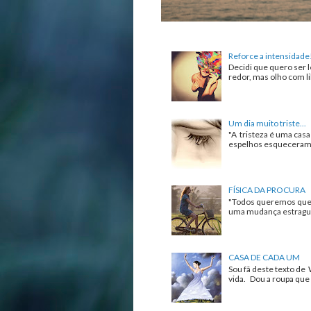
Reforce a intensidade
Decidi que quero ser l
redor, mas olho com lib
Um dia muito triste...
"A tristeza é uma cas
espelhos esqueceram de
FÍSICA DA PROCURA
"Todos queremos que 
uma mudança estrague 
CASA DE CADA UM
Sou fã deste texto de 
vida. Dou a roupa que 