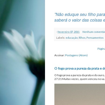
"Não eduque seu filho para 
saberá o valor das coisas 
-
fevereiro 07, 2011
Nenhum comentár
Labels:
educação
,
filhos
,
Pensamentos
Página
Assinar:
Postagens (Atom)
O fogo prova a pureza da prata e d
O fogo prova a pureza da prata e do ouro
27:21 Muitas vezes, quem venceu no va.