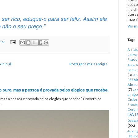
pouco.
insist
que se
ser rico, eduque-o para ser feliz. Assim ele
magníf
e não o seu preço."
Ver me
Tags
io:
A físi
última
Prado
 inicial
Postagens mais antigas
Alice R
Saint-E
(3)
At
REZA
Abreu
o ouro, mas a pessoa é provada pelos elogios que recebe.
(7)
Car
amigo
, mas a pessoa é provada pelos elogios que recebe.” Provérbios
Ciclo
..
Francis
Corali
DATA
Deepak
(38)
dancin
Drauzio