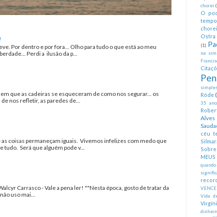
chorei
O pod
tempo
chorei
Ostra 
!
Pa
(1)
eve. Por dentro e por fora... Olho para tudo o que está ao meu
erdade... Perdi a ilusão da p...
na simp
Francis
Citaç
Pen
simples
a em que as cadeiras se esqueceram de como nos segurar... os
Rôde
 nos refletir, as paredes de...
35 anos
Rober
Alves
Sauda
céu te
as coisas permaneçam iguais. Vivemos infelizes com medo que
Silmar
tudo. Será que alguém pode v...
Sobre 
MEUS
quando
signifi
recor
Walcyr Carrasco - Vale a pena ler! ""Nesta época, gosto de tratar da
VENCE
não uso mai...
Vida d
Virgín
dinheir