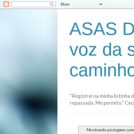
ASAS D
voz da 
caminho
"Registrei na minha listinha 
repassada. Me permito." Cecil
Mostrando postagens co