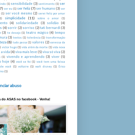
ser
sensibilidade
(3)
indo
(1)
sentimento
(1)
(7)
ser feliz
(7)
ser humano
(3)
ser eu
(1)
ser
ser você mesmo
(2)
é
(1)
serei feliz por amar
simplicidade
(11)
1)
sobre o amor
(1)
mento
(4)
solidariedade
(3)
solidão
(4)
s
(4)
sorrir
(2)
sorriso
(2)
tati bernardi
(3)
o
(3)
teatro mágico
(4)
tempo
te desejo
(1)
rnura
(3)
textos
(1)
tolerância
(1)
transformação
steza
(8)
valores
(2)
tudo passa
(1)
vanessa da
)
victor hugo
(1)
vida além da morte
(1)
vida nova
 a vida
(4)
viva mais leve
(5)
viva só viva
(2)
vivendo e aprendendo
(3)
viver
(5)
o
(1)
o hoje
(4)
você se foi
(1)
você tem uma faísca
 de você
(1)
voltaire
(1)
walt disney
(1)
Érico
imo
(1)
nciar abuso
a do ASAS no facebook - Venha!