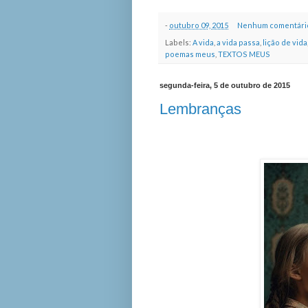
-
outubro 09, 2015
Nenhum comentári
Labels:
A vida
,
a vida passa
,
lição de vida
poemas meus
,
TEXTOS MEUS
segunda-feira, 5 de outubro de 2015
Lembranças