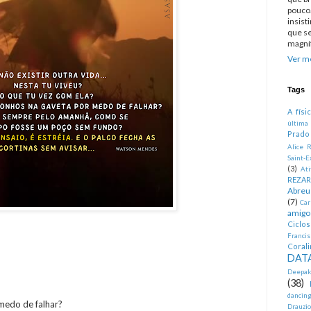
pouco.
insist
que se
magníf
Ver me
Tags
A físi
última
Prado
Alice R
Saint-E
(3)
At
REZA
Abreu
(7)
Car
amigo
Ciclo
Francis
Corali
DATA
Deepak
(38)
dancin
medo de falhar?
Drauzio