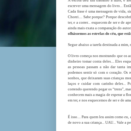
A escola deu um trabalho a fazer, e a
escrever uma mensagem do livro... Entã
Cada frase é uma mensagem de vida, sing
Chorei.... Sabe porque? Porque descobri 
ter, e a correr... esquecem de ser e de a
ainda mais exata a comparação do autor.
olhássemos as estrelas do céu, que estão
Segue abaixo a tarefa destinada a mim, 
O livro começa nos mostrando que os adu
dinheiro tomar conta deles.... Eles esq
as pessoas passam a não dar tanta imp
podemos sentir só com o coração. Os re
sonhos, que deixaram suas crianças morr
laços e cuidar com carinho deles...
correndo querendo pegar os “trens”, ma
conhecem mais a magia de esperar a flor
em ter, e nos esquecemos de ser e de amar
É isso.... Para quem leu assim como eu, a
de novo a sua criança... UAU... Vale a pe