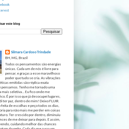
cebook
terest
sar este blog
Silmara Cardoso Trindade
BH, MG, Brazil
Todos os pensamentos são energias
únicas. Cada um de nós é livre para
pensar, e graças a esse maravilhoso
poder que tudo se cria. As vibrações
ticas emitidas são réplica exata
e pensamos. Tenho me tornado uma
 mais seletiva... Eu fico onde me
fico. É por isso que já desocupei lugares,
di ter paz, dentro de mim! Deixo FLUIR.
 feita de escolhas e peço todos os dias,
ria para não mais me perder em coisas
turo. Ter crescido por dentro, diminuiu
nces de me deixar para depois. E assim,
ivendo, cuidando melhor das chances
otam do peito. Cada dia me curo um