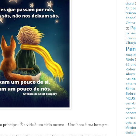
chorei
O pod
tempo
chorei
Ostra 
Pa
(1)
na simp
Francis
Citaç
Pen
simples
Rôde
35 anos
Rober
Alves
Sauda
céu te
Silmar
Sobre 
MEUS
quando
signifi
recor
VENCE
Vida d
o príncipe... É a vida é um ciclo mesmo... Uma hora é sua hora pra
Virgín
dinheir