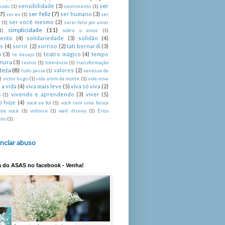
ser
sensibilidade
(3)
indo
(1)
sentimento
(1)
(7)
ser feliz
(7)
ser humano
(3)
ser eu
(1)
ser
ser você mesmo
(2)
é
(1)
serei feliz por amar
simplicidade
(11)
1)
sobre o amor
(1)
mento
(4)
solidariedade
(3)
solidão
(4)
s
(4)
sorrir
(2)
sorriso
(2)
tati bernardi
(3)
o
(3)
teatro mágico
(4)
tempo
te desejo
(1)
rnura
(3)
textos
(1)
tolerância
(1)
transformação
steza
(8)
valores
(2)
tudo passa
(1)
vanessa da
)
victor hugo
(1)
vida além da morte
(1)
vida nova
 a vida
(4)
viva mais leve
(5)
viva só viva
(2)
vivendo e aprendendo
(3)
viver
(5)
o
(1)
o hoje
(4)
você se foi
(1)
você tem uma faísca
 de você
(1)
voltaire
(1)
walt disney
(1)
Érico
imo
(1)
nciar abuso
a do ASAS no facebook - Venha!