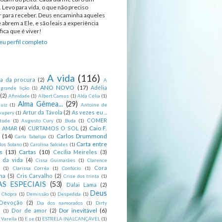
 Levo para vida, o que não preciso
ir para receber. Deus encaminha aqueles
 abrem a Ele, e são leais a experiência
ica que é viver!
u perfil completo
A vida
(116)
ca da procura
(2)
A
ANO NOVO
(17)
Adélia
 grande lição
(1)
(2)
Afinidade
(1)
Albert Camus
(1)
Alda Célia
(1)
Alma Gêmea...
(29)
uiz
(1)
Antoine de
Artur da Távola
(2)
As vezes eu ...
xupery
(1)
COMER
itude
(1)
Augusto Cury
(1)
Buda
(1)
Caio F.
R AMAR
(4)
CURTAMOS O SOL
(2)
(14)
Carlos Drummond
Carla Tabalipa
(1)
Carta entre
los Solano
(1)
Carolina Salcides
(1)
s
(13)
Cartas
(10)
Cecília Meireles
(3)
s da vida
(4)
Cissa Guimarães
(1)
Clarence
Cora
(1)
Clarissa Corrêa
(1)
Confúcio
(1)
na
(5)
Cris Carvalho
(2)
Crise dos trinta
(1)
S ESPECIAIS
(53)
Dalai Lama
(2)
Deus
 Chopra
(1)
Demissão
(1)
Despedida
(1)
Devoção
(2)
Dia dos namorados
(1)
Dirty
Dor inevitável
(6)
Dor de amor
(2)
g
(1)
 Varella
(1)
E se
(1)
ESTRELA INALCANÇÁVEL
(1)