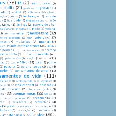
ses
(76)
fé
(23)
física da procura
(1)
el chalita
(21)
gratidão
(5)
gentileza
(1)
dade
(3)
iluminado
(1)
indiferença
(1)
inspiração
letra de
jesus
(3)
lembranças
(5)
enção
(1)
a
(6)
liberdade
(4)
lição
limpeza da vida
(1)
luz
(6)
a
(2)
lágrimas
(2)
maneira de olhar
medo
(3)
menina-
ame amor
(1)
meditação
(1)
mensagens
(32)
(2)
menina-mulher
(4)
momento difícil
(7)
o de sabedoria
(1)
ntos
(7)
mudanças
(9)
mulher
(7)
mundo contemporâneo
(3)
es
(1)
mutantes
e
(6)
mães.
(8)
o tempo
o menino venceu
(1)
tempo certo
(3)
o tempo não volta
(4)
o
oração
(14)
osho
(11)
(1)
opções na vida
(1)
padre Fábio
(13)
cia
(4)
pais
(2)
pais e
(3)
palavras
(2)
parar o tempo
(2)
paz
(4)
terior
(7)
pensamentos de amor
(11)
samentos de vida
(111)
 príncipe
(1)
perdas da vida
(1)
perseverânça
(1)
pessoa especial
(3)
pessoas
(5)
ência
(1)
as de otimismo
(2)
plante seu jardim
(1)
as
(33)
poemas meus
(35)
poesia
(1)
preconceito
(2)
e amigos queridos
(1)
nte
(3)
primavera
(2)
provérbios
(4)
a
(5)
recomeçar
(2)
quando o amor acaba
(1)
dações
(3)
respeito
(2)
renovação
(1)
saber viver
(35)
saber amar
(2)
tas
(1)
se