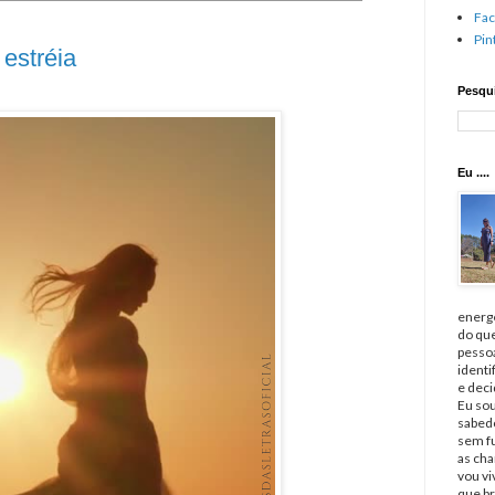
Fa
Pin
 estréia
Pesqui
Eu ....
energé
do qu
pessoa
identi
e deci
Eu sou
sabedo
sem fu
as cha
vou v
que br