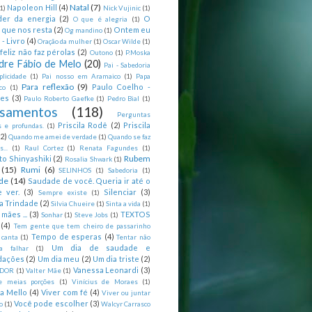
Natal
(7)
Napoleon Hill
(4)
(1)
Nick Vujinic
(1)
er da energia
(2)
O
O que é alegria
(1)
 que nos resta
(2)
Ontem eu
Og mandino
(1)
 - Livro
(4)
Oração da mulher
(1)
Oscar Wilde
(1)
feliz não faz pérolas
(2)
Outono
(1)
P.Moska
dre Fábio de Melo
(20)
Pai - Sabedoria
licidade
(1)
Pai nosso em Aramaico
(1)
Papa
Para reflexão
(9)
Paulo Coelho -
co
(1)
ões
(3)
Paulo Roberto Gaefke
(1)
Pedro Bial
(1)
samentos
(118)
Perguntas
Priscila Rodê
(2)
Priscila
 e profundas.
(1)
(2)
Quando me amei de verdade
(1)
Quando se faz
...
(1)
Raul Cortez
(1)
Renata Fagundes
(1)
Rubem
to Shinyashiki
(2)
Rosalia Shwark
(1)
(15)
Rumi
(6)
SELINHOS
(1)
Sabedoria
(1)
de
(14)
Saudade de você. Queria ir até o
 ver.
(3)
Silenciar
(3)
Sempre existe
(1)
a Trindade
(2)
Silvia Chueire
(1)
Sinta a vida
(1)
mães ...
(3)
TEXTOS
Sonhar
(1)
Steve Jobs
(1)
(4)
Tem gente que tem cheiro de passarinho
Tempo de esperas
(4)
 canta
(1)
Tentar não
Um dia de saudade e
ca falhar
(1)
dações
(2)
Um dia meu
(2)
Um dia triste
(2)
Vanessa Leonardi
(3)
DOR
(1)
Valter Mãe
(1)
e meias porções
(1)
Vinícius de Moraes
(1)
ia Mello
(4)
Viver com fé
(4)
Viver ou juntar
Você pode escolher
(3)
o
(1)
Walcyr Carrasco