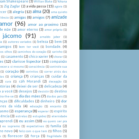
liam Shakespeare
(3)
Willian Blake
(1)
Yohana
a vida passa
(15)
Zig Zaglar
(2)
(1)
agora
(1)
alma
(20)
alegria
(12)
ecer
(3)
ama quieto
amizade
amigas
(8)
amigos
(7)
lêncio
(1)
amor
(96)
amor ao proximo
(13)
de mãe
(3)
amor eterno
(3)
amor próprio
(1)
 jácomo
(91)
arnaldo jabor
(1)
beleza
(2)
bem
(3)
ia
(1)
autores variados
(1)
 amigos
(5)
bondade.
(4)
bom ter você
(1)
nos olhos
(1)
caminhos do coração
(1)
carinho
(1)
casamento
(2)
chico xavier
(4)
a
(1)
chorar
(1)
es
(12)
clarisse lispector
(13)
compaixão
hecer a si mesmo
(1)
consciência
(1)
controle sua
coração
(8)
(1)
corintios
(1)
correr atrás das
criança
(7)
crianças
(3)
cuidar da
tas
(1)
(2)
cáh Morandi
(2)
cura
(1)
decepção
(1)
tórias
(4)
deixei de ser
(3)
delicadeza
(4)
o a você
(3)
desejos
(2)
destino
desistir
(1)
dia das mães
(7)
tra-lhe-se
(1)
dia dos pais
(1)
dor
enças
(3)
dificuldades
(2)
dinheiro
(5)
ores da vida
(4)
educação
(1)
encanto
(1)
esperança
(8)
iasmo
(2)
espírito
esperar
(1)
sência
(3)
estrelas
(1)
estupidez
(1)
eternidade
eu assim
(10)
aprendi
(3)
eu quero ser pra
familia
(2)
)
eu supremo
(1)
expectativas
(1)
ano novo
(4)
filhos
(5)
feliz com o que tem
(1)
florescer
(2)
força
(5)
k
(1)
fragilidade
(1)