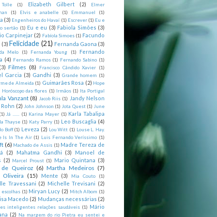
Elizabeth Gilbert
(2)
 Tolle
(1)
Elmer
man
(1)
Elvis e anabelle
(1)
Emmanuel
(1)
ia
(3)
Engenheiros do Havaí
(1)
Escrever
(1)
Eu e
Eu e eu
(3)
Fabiola Simões
(3)
o sertão
(1)
io Carpinejar
(2)
Facundo
Fabíola Simoes
(1)
Felicidade
(21)
l
(3)
Fernanda Gaona
(3)
Fernando
da Melo
(1)
Fernanda Young
(1)
a
(4)
Fernando Ramos
(1)
Fernando Sabino
(1)
Filmes
(8)
(3)
Francisco Cândido Xavier
(1)
l Garcia
(3)
Gandhi
(3)
Grande homem
(1)
Guimarães Rosa
(2)
rme de Almeida
(1)
Hope
)
Horóscopo das flores
(1)
Irmãos
(1)
Ita Portigal
nla Vanzant
(8)
Jandy Nelson
Jacob Riis
(1)
m Rohn
(2)
John Johnson
(1)
Jota Quest
(1)
June
Karla Tabalipa
(1)
Já .......
(1)
Karina Mayer
(1)
Leo Buscaglia
(4)
la Thayse
(1)
Katy Parry
(1)
Leveza
(2)
o Boff
(1)
Lou Witt
(1)
Louse L. Hay.
e Is In The Air
(1)
Luis Fernando Veríssimo
(1)
ft
(6)
Madre Tereza de
Machado de Assis
(1)
tá
(2)
Mahatma Gandhi
(3)
Manoel de
s
(2)
Mario Quintana
(3)
Marcel Proust
(1)
 de Queiroz
(6)
Martha Medeiros
(7)
 Oliveira
(15)
Mente
(3)
Mia Couto
(1)
lle Travessani
(2)
Michelle Trevisani
(2)
Miryan Lucy
(2)
 escolhas
(1)
Mitch Albom
(1)
isa Macedo
(2)
Mudanças necessárias
(2)
Mário
es inteligentes relações saudáveis
(1)
ana
(2)
Na margem do rio Pietra eu sentei e