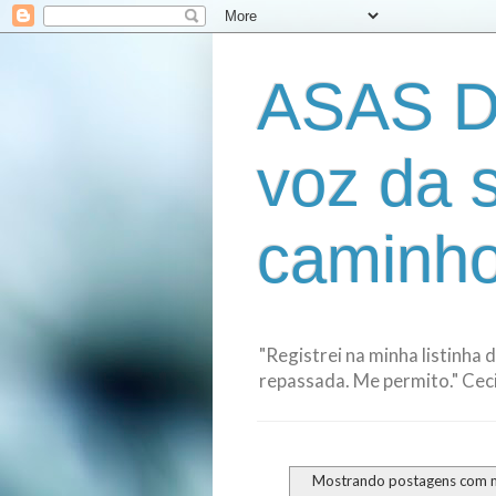
ASAS D
voz da 
caminho
"Registrei na minha listinha 
repassada. Me permito." Cecil
Mostrando postagens com