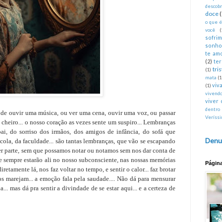
descobr
doce
o que 
você
(
sofri
sonho
te am
(2)
te
tri
(1)
mata
(1
viva
(1)
vivend
viver 
dentro
 de ouvir uma música, ou ver uma cena, ouvir uma voz, ou passar
Veríss
 cheiro... o nosso coração as vezes sente um suspiro... Lembranças
ai, do sorriso dos irmãos, dos amigos de infância, do sofá que
Denu
ola, da faculdade... são tantas lembranças, que vão se escapando
er parte, sem que possamos notar ou notamos sem nos dar conta de
ue sempre estarão ali no nosso subconsciente, nas nossas memórias
Págin
iretamente lá, nos faz voltar no tempo, e sentir o calor... faz brotar
os marejam... a emoção fala pela saudade.... Não dá para mensurar
. mas dá pra sentir a divindade de se estar aqui... e a certeza de