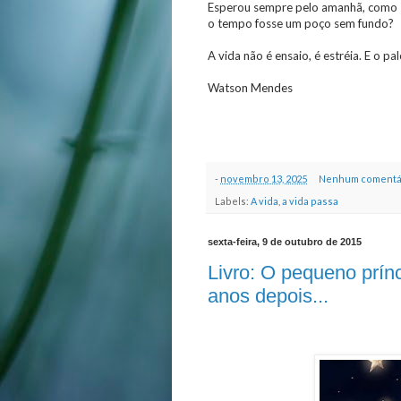
Esperou sempre pelo amanhã, como 
o tempo fosse um poço sem fundo?
A vida não é ensaio, é estréia. E o pal
Watson Mendes
-
novembro 13, 2025
Nenhum comentá
Labels:
A vida
,
a vida passa
sexta-feira, 9 de outubro de 2015
Livro: O pequeno prín
anos depois...