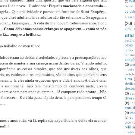
lém de ajudá-lo, tinha uma questão que era para alguém que leu,
Wil
(1)
o eu li de novo... E adivinhe:
Fiquei emocionada e encantada....
Sanfer
ela... Que criatividade e poesia tem Antoine de Saint-Exupéry...
agrad
que virei adulta.... E os adultos são tão estranhos.... Se apegam a
e em si
preciar.... Engasguei.... A vida do mundo, em todos esses anos, ficou
(20)
...
Como deixamos nossas crianças se apagarem.... como se não
amor 
ana
 lá... sempre a brilhar...
ausêns
blogs
no trabalho de meu filho:
brilho 
carism
ltos erram ao deixar a seriedade, a pressa e a preocupação com o
citaçõ
uecem de manter a sua criança acesa dentro deles. Virando adulto,
(2)
con
ortância as coisas simples, que são invisíveis aos olhos, que
mente
is, os vaidosos e os empresários, são adultos que perderam seus
borbole
alma
erem... E eles ainda esquecem que a vida é amor... A vida é criar
dedica
 Pois os homens não tem mais tempo de conhecer nada, vivem
desej
s nem sabem para onde querem ir... Já compram tudo pronto... Não
(3)
des
 florescer... E a vida passa rápido demais para perdemos tempo só
difer
(8)
....
d
entus
(4)
es
eu 
(1)
nos e anos atrás, vá lá, repita sua experiência, e deixe ela acender
você
(1
na!!!!
feliz 
firewor