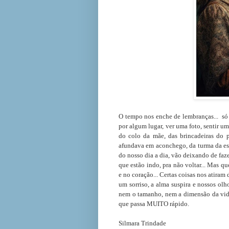
O tempo nos enche de l
embranças... só
por algum lugar, ver uma foto, sentir um
do colo da mãe, das brincadeiras do p
afundava em aconchego, da turma da esc
do nosso dia a dia, vão deixando de faz
que estão indo, pra não voltar... Mas q
e no coração... Certas coisas nos atiram d
um sorriso, a alma suspira e nossos olh
nem o tamanho, nem a dimensão da vida..
que passa MUITO rápido.
Silmara Trindade