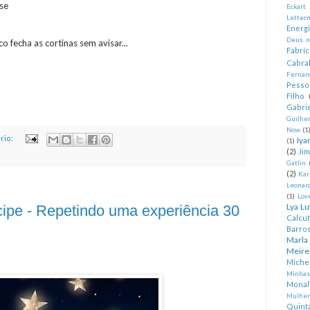
se
Eckart
Letter
Energ
Deus n
co fecha as cortinas sem avisar...
Fabríc
Cabra
Fernan
Pesso
Filho
Gabrie
Guilhe
Now
(1
rio:
Iya
(1)
(2)
Ji
Gatlin
(2)
Kar
Leonard
(1)
Lov
Lya Lu
cipe - Repetindo uma experiência 30
Calcu
Barro
Marla
Meire
Miche
Minhas
Monal
Mulher
Quint