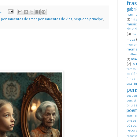
fra
gabri
o:
humil
,
pensamentos de amor
,
pensamentos de vida
,
pequeno príncipe
,
(1)
int
músic
de vid
(3)
me 
moça
moment
mome
mulher
mã
(1)
(7)
o 
tempo.
paciên
filhos
paz in
pen
pequeno
persist
pilul
poem
post d
prese
pásco
recor
respos