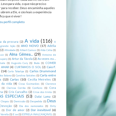
 Levo para vida, o que não preciso
ir para receber. Deus encaminha aqueles
 abrem a Ele, e são leais a experiência
ica que é viver!
u perfil completo
A vida
(116)
ca da procura
(2)
A
ANO NOVO
(17)
Adélia
 grande lição
(1)
(2)
Afinidade
(1)
Albert Camus
(1)
Alda Célia
(1)
Alma Gêmea...
(29)
uiz
(1)
Antoine de
Artur da Távola
(2)
As vezes eu ...
xupery
(1)
COMER
itude
(1)
Augusto Cury
(1)
Buda
(1)
Caio F.
R AMAR
(4)
CURTAMOS O SOL
(2)
(14)
Carlos Drummond
Carla Tabalipa
(1)
Carta entre
los Solano
(1)
Carolina Salcides
(1)
s
(13)
Cartas
(10)
Cecília Meireles
(3)
s da vida
(4)
Cissa Guimarães
(1)
Clarence
Cora
(1)
Clarissa Corrêa
(1)
Confúcio
(1)
na
(5)
Cris Carvalho
(2)
Crise dos trinta
(1)
S ESPECIAIS
(53)
Dalai Lama
(2)
Deus
 Chopra
(1)
Demissão
(1)
Despedida
(1)
Devoção
(2)
Dia dos namorados
(1)
Dirty
Dor inevitável
(6)
Dor de amor
(2)
g
(1)
 Varella
(1)
E se
(1)
ESTRELA INALCANÇÁVEL
(1)