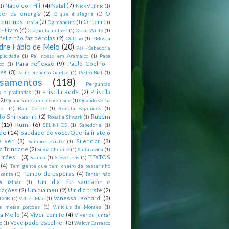
Natal
(7)
Napoleon Hill
(4)
(1)
Nick Vujinic
(1)
er da energia
(2)
O
O que é alegria
(1)
 que nos resta
(2)
Ontem eu
Og mandino
(1)
 - Livro
(4)
Oração da mulher
(1)
Oscar Wilde
(1)
feliz não faz pérolas
(2)
Outono
(1)
P.Moska
dre Fábio de Melo
(20)
Pai - Sabedoria
licidade
(1)
Pai nosso em Aramaico
(1)
Papa
Para reflexão
(9)
Paulo Coelho -
co
(1)
ões
(3)
Paulo Roberto Gaefke
(1)
Pedro Bial
(1)
samentos
(118)
Perguntas
Priscila Rodê
(2)
Priscila
 e profundas.
(1)
(2)
Quando me amei de verdade
(1)
Quando se faz
...
(1)
Raul Cortez
(1)
Renata Fagundes
(1)
Rubem
to Shinyashiki
(2)
Rosalia Shwark
(1)
(15)
Rumi
(6)
SELINHOS
(1)
Sabedoria
(1)
de
(14)
Saudade de você. Queria ir até o
 ver.
(3)
Silenciar
(3)
Sempre existe
(1)
a Trindade
(2)
Silvia Chueire
(1)
Sinta a vida
(1)
mães ...
(3)
TEXTOS
Sonhar
(1)
Steve Jobs
(1)
(4)
Tem gente que tem cheiro de passarinho
Tempo de esperas
(4)
 canta
(1)
Tentar não
Um dia de saudade e
ca falhar
(1)
dações
(2)
Um dia meu
(2)
Um dia triste
(2)
Vanessa Leonardi
(3)
DOR
(1)
Valter Mãe
(1)
e meias porções
(1)
Vinícius de Moraes
(1)
ia Mello
(4)
Viver com fé
(4)
Viver ou juntar
Você pode escolher
(3)
o
(1)
Walcyr Carrasco