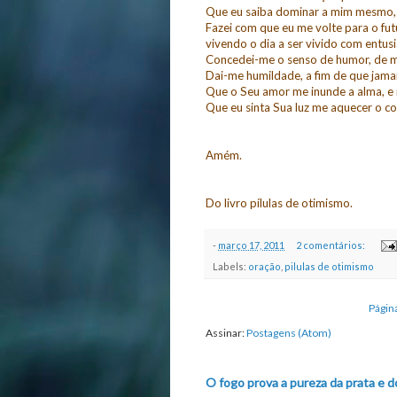
Que eu saiba dominar a mim mesmo,
Fazei com que eu me volte para o fu
vivendo o dia a ser vivido com entus
Concedei-me o senso de humor, de mo
Dai-me humildade, a fim de que jamai
Que o Seu amor me inunde a alma, e
Que eu sinta Sua luz me aquecer o c
Amém.
Do livro pílulas de otimismo.
-
março 17, 2011
2 comentários:
Labels:
oração
,
pilulas de otimismo
Página
Assinar:
Postagens (Atom)
O fogo prova a pureza da prata e d