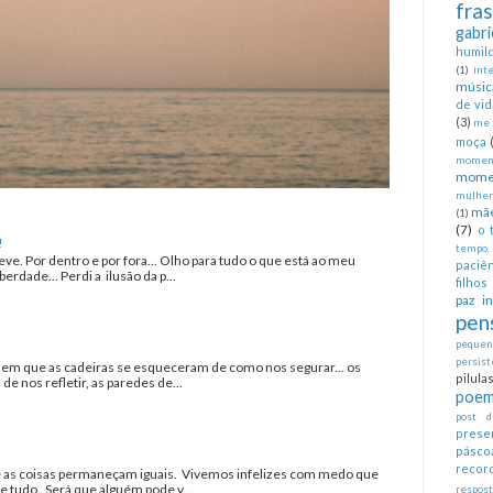
fra
gabri
humil
(1)
int
músic
de vid
(3)
me 
moça
moment
mome
mulher
mã
(1)
(7)
o 
!
tempo.
eve. Por dentro e por fora... Olho para tudo o que está ao meu
paciên
erdade... Perdi a ilusão da p...
filhos
paz in
pen
pequeno
persist
a em que as cadeiras se esqueceram de como nos segurar... os
pilul
 nos refletir, as paredes de...
poem
post d
prese
pásco
recor
as coisas permaneçam iguais. Vivemos infelizes com medo que
tudo. Será que alguém pode v...
respos