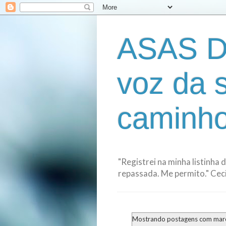
ASAS D
voz da 
caminho
"Registrei na minha listinha 
repassada. Me permito." Cecil
Mostrando postagens com ma