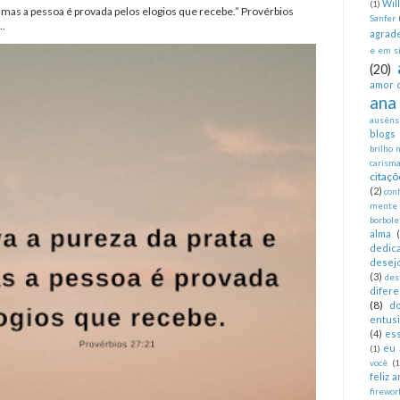
Wil
(1)
, mas a pessoa é provada pelos elogios que recebe.” Provérbios
Sanfer
..
agrad
e em si
(20)
amor 
ana
ausêns
blogs
brilho 
carism
citaçõ
(2)
con
mente
borbole
alma
dedica
desej
(3)
des
difer
(8)
d
entus
(4)
es
eu 
(1)
você
(1
feliz 
firewor