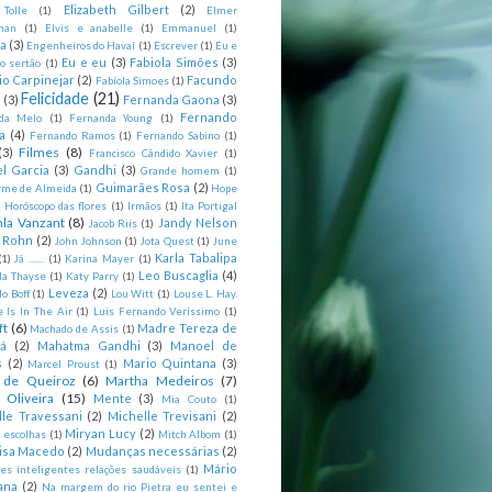
Elizabeth Gilbert
(2)
 Tolle
(1)
Elmer
man
(1)
Elvis e anabelle
(1)
Emmanuel
(1)
ia
(3)
Engenheiros do Havaí
(1)
Escrever
(1)
Eu e
Eu e eu
(3)
Fabiola Simões
(3)
o sertão
(1)
io Carpinejar
(2)
Facundo
Fabíola Simoes
(1)
Felicidade
(21)
l
(3)
Fernanda Gaona
(3)
Fernando
da Melo
(1)
Fernanda Young
(1)
a
(4)
Fernando Ramos
(1)
Fernando Sabino
(1)
Filmes
(8)
(3)
Francisco Cândido Xavier
(1)
l Garcia
(3)
Gandhi
(3)
Grande homem
(1)
Guimarães Rosa
(2)
rme de Almeida
(1)
Hope
)
Horóscopo das flores
(1)
Irmãos
(1)
Ita Portigal
nla Vanzant
(8)
Jandy Nelson
Jacob Riis
(1)
m Rohn
(2)
John Johnson
(1)
Jota Quest
(1)
June
Karla Tabalipa
(1)
Já .......
(1)
Karina Mayer
(1)
Leo Buscaglia
(4)
la Thayse
(1)
Katy Parry
(1)
Leveza
(2)
o Boff
(1)
Lou Witt
(1)
Louse L. Hay.
e Is In The Air
(1)
Luis Fernando Veríssimo
(1)
ft
(6)
Madre Tereza de
Machado de Assis
(1)
tá
(2)
Mahatma Gandhi
(3)
Manoel de
s
(2)
Mario Quintana
(3)
Marcel Proust
(1)
 de Queiroz
(6)
Martha Medeiros
(7)
 Oliveira
(15)
Mente
(3)
Mia Couto
(1)
lle Travessani
(2)
Michelle Trevisani
(2)
Miryan Lucy
(2)
 escolhas
(1)
Mitch Albom
(1)
isa Macedo
(2)
Mudanças necessárias
(2)
Mário
es inteligentes relações saudáveis
(1)
ana
(2)
Na margem do rio Pietra eu sentei e