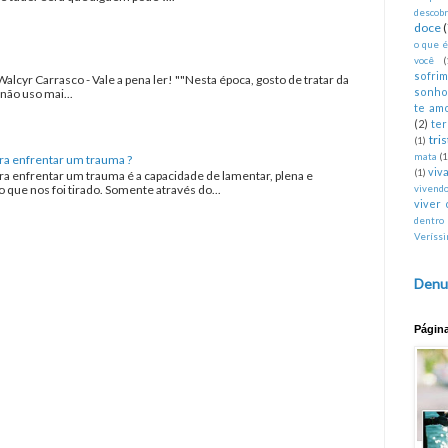
descobr
doce
o que 
você
(
sofri
Walcyr Carrasco - Vale a pena ler! ""Nesta época, gosto de tratar da
sonho
não uso mai...
te am
(2)
te
tri
(1)
mata
(1
ra enfrentar um trauma ?
viva
(1)
ra enfrentar um trauma é a capacidade de lamentar, plena e
que nos foi tirado. Somente através do...
vivend
viver 
dentro
Veríss
Denu
Págin