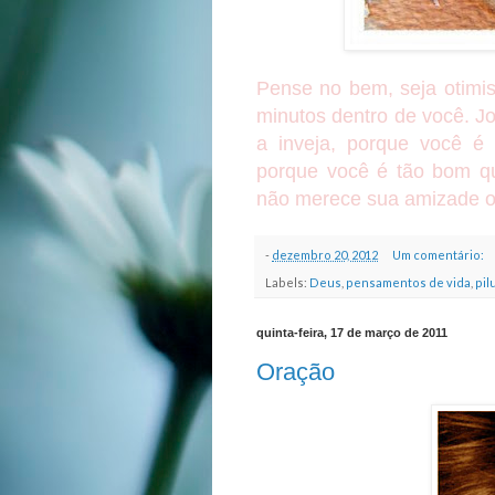
Pense no bem, seja otimis
minutos dentro de você. Jo
a inveja, porque você é
porque você é tão bom qu
não merece sua
amizade
o
-
dezembro 20, 2012
Um comentário:
Labels:
Deus
,
pensamentos de vida
,
pil
quinta-feira, 17 de março de 2011
Oração