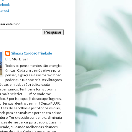
cebook
terest
sar este blog
Silmara Cardoso Trindade
BH, MG, Brazil
Todos os pensamentos são energias
únicas. Cada um de nós é livre para
pensar, e graças a esse maravilhoso
poder que tudo se cria. As vibrações
ticas emitidas são réplica exata
e pensamos. Tenho me tornado uma
 mais seletiva... Eu fico onde me
fico. É por isso que já desocupei lugares,
di ter paz, dentro de mim! Deixo FLUIR.
 feita de escolhas e peço todos os dias,
ria para não mais me perder em coisas
turo. Ter crescido por dentro, diminuiu
nces de me deixar para depois. E assim,
ivendo, cuidando melhor das chances
otam do peito. Cada dia me curo um