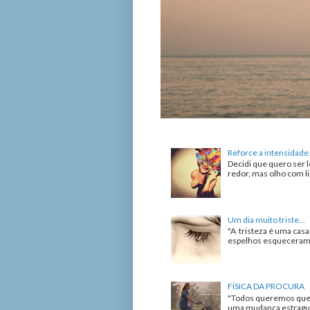
Reforce a intensidade
Decidi que quero ser l
redor, mas olho com lib
Um dia muito triste...
"A tristeza é uma cas
espelhos esqueceram de
FÍSICA DA PROCURA
"Todos queremos que 
uma mudança estrague 