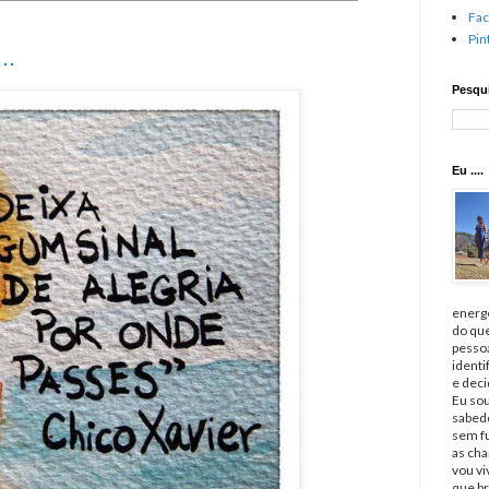
Fa
Pin
..
Pesqui
Eu ....
energé
do qu
pessoa
identi
e deci
Eu sou
sabedo
sem fu
as cha
vou v
que br