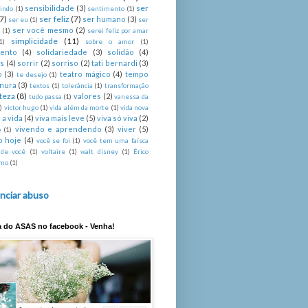
ser
sensibilidade
(3)
indo
(1)
sentimento
(1)
(7)
ser feliz
(7)
ser humano
(3)
ser eu
(1)
ser
ser você mesmo
(2)
é
(1)
serei feliz por amar
simplicidade
(11)
1)
sobre o amor
(1)
mento
(4)
solidariedade
(3)
solidão
(4)
s
(4)
sorrir
(2)
sorriso
(2)
tati bernardi
(3)
o
(3)
teatro mágico
(4)
tempo
te desejo
(1)
rnura
(3)
textos
(1)
tolerância
(1)
transformação
steza
(8)
valores
(2)
tudo passa
(1)
vanessa da
)
victor hugo
(1)
vida além da morte
(1)
vida nova
 a vida
(4)
viva mais leve
(5)
viva só viva
(2)
vivendo e aprendendo
(3)
viver
(5)
o
(1)
o hoje
(4)
você se foi
(1)
você tem uma faísca
 de você
(1)
voltaire
(1)
walt disney
(1)
Érico
imo
(1)
nciar abuso
a do ASAS no facebook - Venha!