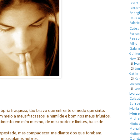
Eckart
Letter
Energ
Deus n
Fabríc
Cabra
Fernan
Pesso
Filho
Gabrie
Guilhe
Now
(1
Iya
(1)
(2)
Ji
Gatlin
(2)
Kar
Leonard
(1)
Lov
Lya Lu
Calcu
Barro
Marla
rópria fraqueza, tão bravo que enfrente o medo que sinto.
Meire
em meio a meus fracassos, e humilde e bom nos meus triunfos.
Miche
ecimento em mim mesmo, de meu poder e limites, base de
Minhas
Monal
empestade, mas compadecer-me diante dos que tombam.
Mulher
 meus planos nobres.
Quint