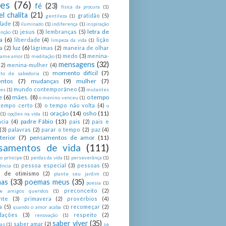
ses
(76)
fé
(23)
física da procura
(1)
el chalita
(21)
gratidão
(5)
gentileza
(1)
dade
(3)
iluminado
(1)
indiferença
(1)
inspiração
letra de
jesus
(3)
lembranças
(5)
enção
(1)
a
(6)
liberdade
(4)
lição
limpeza da vida
(1)
luz
(6)
a
(2)
lágrimas
(2)
maneira de olhar
medo
(3)
menina-
ame amor
(1)
meditação
(1)
mensagens
(32)
(2)
menina-mulher
(4)
momento difícil
(7)
o de sabedoria
(1)
ntos
(7)
mudanças
(9)
mulher
(7)
mundo contemporâneo
(3)
es
(1)
mutantes
e
(6)
mães.
(8)
o tempo
o menino venceu
(1)
tempo certo
(3)
o tempo não volta
(4)
o
oração
(14)
osho
(11)
(1)
opções na vida
(1)
padre Fábio
(13)
cia
(4)
pais
(2)
pais e
(3)
palavras
(2)
parar o tempo
(2)
paz
(4)
terior
(7)
pensamentos de amor
(11)
samentos de vida
(111)
 príncipe
(1)
perdas da vida
(1)
perseverânça
(1)
pessoa especial
(3)
pessoas
(5)
ência
(1)
as de otimismo
(2)
plante seu jardim
(1)
as
(33)
poemas meus
(35)
poesia
(1)
preconceito
(2)
e amigos queridos
(1)
nte
(3)
primavera
(2)
provérbios
(4)
a
(5)
recomeçar
(2)
quando o amor acaba
(1)
dações
(3)
respeito
(2)
renovação
(1)
saber viver
(35)
saber amar
(2)
tas
(1)
se