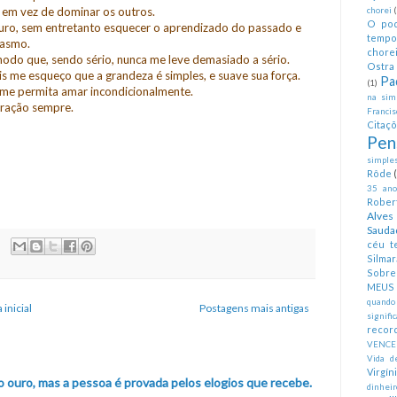
 em vez de dominar os outros.
chorei
O pod
turo, sem entretanto esquecer o aprendizado do passado e
tempo
iasmo.
chorei
do que, sendo sério, nunca me leve demasiado a sério.
Ostra 
s me esqueço que a grandeza é simples, e suave sua força.
Pa
(1)
 me permita amar incondicionalmente.
na simp
oração sempre.
Francis
Citaç
Pen
simples
Rôde
35 anos
Rober
Alves
Sauda
céu te
Silmar
Sobre 
MEUS
quando
 inicial
Postagens mais antigas
signifi
recor
VENCE
Vida d
Virgín
o ouro, mas a pessoa é provada pelos elogios que recebe.
dinheir