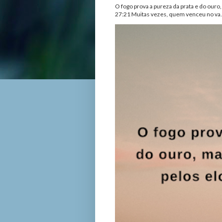
O fogo prova a pureza da prata e do ouro
27:21 Muitas vezes, quem venceu no va.