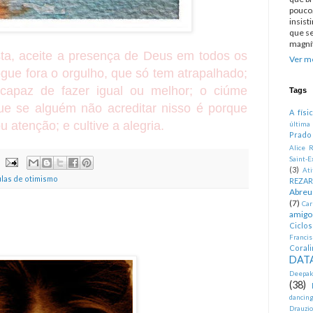
pouco.
insist
que se
magníf
ta, aceite a presença de Deus em todos os
Ver me
gue fora o orgulho, que só tem atrapalhado;
 capaz de fazer igual ou melhor; o ciúme
Tags
e se alguém não acreditar nisso é porque
A físi
u atenção; e cultive a alegria.
última
Prado
Alice R
Saint-E
(3)
At
ulas de otimismo
REZA
Abreu
(7)
Car
amigo
Ciclo
Francis
Corali
DATA
Deepak
(38)
dancin
Drauzio