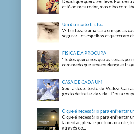
Decidi que quero ser leve. Por dentro
está ao meu redor, mas olho com liber
Um dia muito triste...
"A tristeza é uma casa em que as c
segurar... os espelhos esqueceram de n
FÍSICA DA PROCURA
"Todos queremos que as coisas perm
com medo que uma mudança estrague
CASA DE CADA UM
Sou fã deste texto de Walcyr Carrasc
gosto de tratar da vida. Dou a roupa
O que é necessário para enfrentar 
O que é necessário para enfrentar u
lamentar, plena e profundamente, tu
através do...