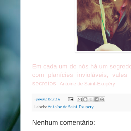
Em cada um de nós há um segredo,
com planícies invioláveis, vales
secretos.
Antoine de Saint-Exupéry
-
janeiro 07, 2014
Labels:
Antoine de Saint-Exupery
Nenhum comentário: