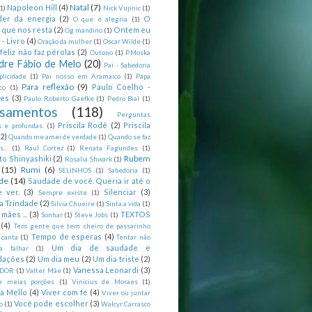
Natal
(7)
Napoleon Hill
(4)
(1)
Nick Vujinic
(1)
er da energia
(2)
O
O que é alegria
(1)
 que nos resta
(2)
Ontem eu
Og mandino
(1)
 - Livro
(4)
Oração da mulher
(1)
Oscar Wilde
(1)
feliz não faz pérolas
(2)
Outono
(1)
P.Moska
dre Fábio de Melo
(20)
Pai - Sabedoria
licidade
(1)
Pai nosso em Aramaico
(1)
Papa
Para reflexão
(9)
Paulo Coelho -
co
(1)
ões
(3)
Paulo Roberto Gaefke
(1)
Pedro Bial
(1)
samentos
(118)
Perguntas
Priscila Rodê
(2)
Priscila
 e profundas.
(1)
(2)
Quando me amei de verdade
(1)
Quando se faz
...
(1)
Raul Cortez
(1)
Renata Fagundes
(1)
Rubem
to Shinyashiki
(2)
Rosalia Shwark
(1)
(15)
Rumi
(6)
SELINHOS
(1)
Sabedoria
(1)
de
(14)
Saudade de você. Queria ir até o
 ver.
(3)
Silenciar
(3)
Sempre existe
(1)
a Trindade
(2)
Silvia Chueire
(1)
Sinta a vida
(1)
mães ...
(3)
TEXTOS
Sonhar
(1)
Steve Jobs
(1)
(4)
Tem gente que tem cheiro de passarinho
Tempo de esperas
(4)
 canta
(1)
Tentar não
Um dia de saudade e
ca falhar
(1)
dações
(2)
Um dia meu
(2)
Um dia triste
(2)
Vanessa Leonardi
(3)
DOR
(1)
Valter Mãe
(1)
e meias porções
(1)
Vinícius de Moraes
(1)
ia Mello
(4)
Viver com fé
(4)
Viver ou juntar
Você pode escolher
(3)
o
(1)
Walcyr Carrasco