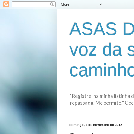
ASAS D
voz da 
caminho
"Registrei na minha listinha 
repassada. Me permito." Cecil
domingo, 4 de novembro de 2012