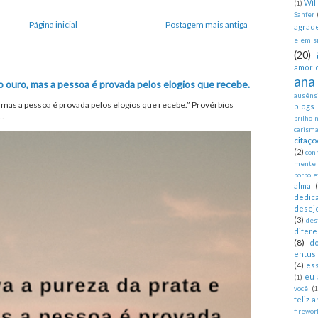
Wil
(1)
Sanfer
Página inicial
Postagem mais antiga
agrad
e em si
(20)
amor 
ana
o ouro, mas a pessoa é provada pelos elogios que recebe.
ausêns
, mas a pessoa é provada pelos elogios que recebe.” Provérbios
blogs
..
brilho 
carism
citaçõ
(2)
con
mente
borbole
alma
dedica
desej
(3)
des
difer
(8)
d
entus
(4)
es
eu 
(1)
você
(1
feliz 
firewor