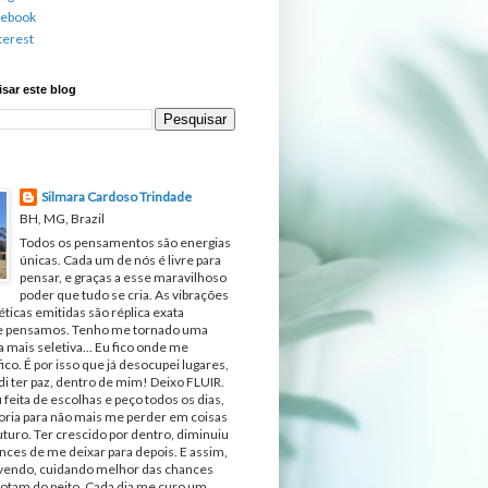
cebook
terest
sar este blog
Silmara Cardoso Trindade
BH, MG, Brazil
Todos os pensamentos são energias
únicas. Cada um de nós é livre para
pensar, e graças a esse maravilhoso
poder que tudo se cria. As vibrações
ticas emitidas são réplica exata
e pensamos. Tenho me tornado uma
 mais seletiva... Eu fico onde me
fico. É por isso que já desocupei lugares,
di ter paz, dentro de mim! Deixo FLUIR.
 feita de escolhas e peço todos os dias,
ria para não mais me perder em coisas
turo. Ter crescido por dentro, diminuiu
nces de me deixar para depois. E assim,
ivendo, cuidando melhor das chances
otam do peito. Cada dia me curo um