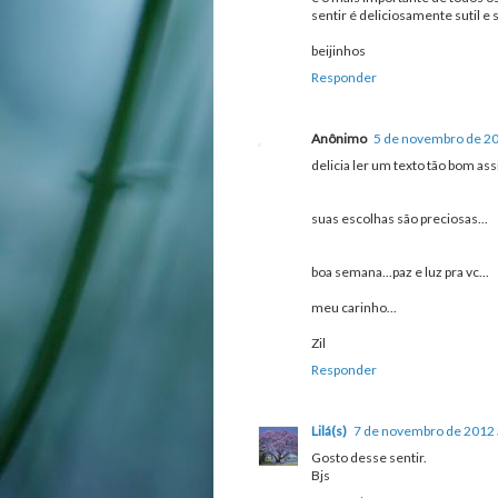
sentir é deliciosamente sutil e 
beijinhos
Responder
Anônimo
5 de novembro de 20
delicia ler um texto tão bom ass
suas escolhas são preciosas...
boa semana...paz e luz pra vc...
meu carinho...
Zil
Responder
Lilá(s)
7 de novembro de 2012 
Gosto desse sentir.
Bjs