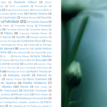
Elizabeth Gilbert
(2)
 Tolle
(1)
Elmer
man
(1)
Elvis e anabelle
(1)
Emmanuel
(1)
ia
(3)
Engenheiros do Havaí
(1)
Escrever
(1)
Eu e
Eu e eu
(3)
Fabiola Simões
(3)
o sertão
(1)
io Carpinejar
(2)
Facundo
Fabíola Simoes
(1)
Felicidade
(21)
l
(3)
Fernanda Gaona
(3)
Fernando
da Melo
(1)
Fernanda Young
(1)
a
(4)
Fernando Ramos
(1)
Fernando Sabino
(1)
Filmes
(8)
(3)
Francisco Cândido Xavier
(1)
l Garcia
(3)
Gandhi
(3)
Grande homem
(1)
Guimarães Rosa
(2)
rme de Almeida
(1)
Hope
)
Horóscopo das flores
(1)
Irmãos
(1)
Ita Portigal
nla Vanzant
(8)
Jandy Nelson
Jacob Riis
(1)
m Rohn
(2)
John Johnson
(1)
Jota Quest
(1)
June
Karla Tabalipa
(1)
Já .......
(1)
Karina Mayer
(1)
Leo Buscaglia
(4)
la Thayse
(1)
Katy Parry
(1)
Leveza
(2)
o Boff
(1)
Lou Witt
(1)
Louse L. Hay.
e Is In The Air
(1)
Luis Fernando Veríssimo
(1)
ft
(6)
Madre Tereza de
Machado de Assis
(1)
tá
(2)
Mahatma Gandhi
(3)
Manoel de
s
(2)
Mario Quintana
(3)
Marcel Proust
(1)
 de Queiroz
(6)
Martha Medeiros
(7)
 Oliveira
(15)
Mente
(3)
Mia Couto
(1)
lle Travessani
(2)
Michelle Trevisani
(2)
Miryan Lucy
(2)
 escolhas
(1)
Mitch Albom
(1)
isa Macedo
(2)
Mudanças necessárias
(2)
Mário
es inteligentes relações saudáveis
(1)
ana
(2)
Na margem do rio Pietra eu sentei e