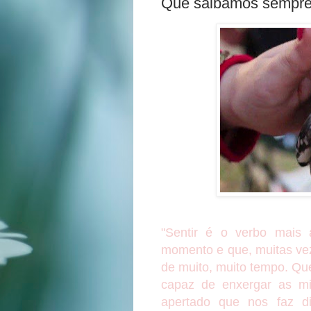
Que saibamos sempre
"Sentir é o verbo mais 
momento e que, muitas vez
de muito, muito tempo. Q
capaz de enxergar as m
apertado que nos faz di