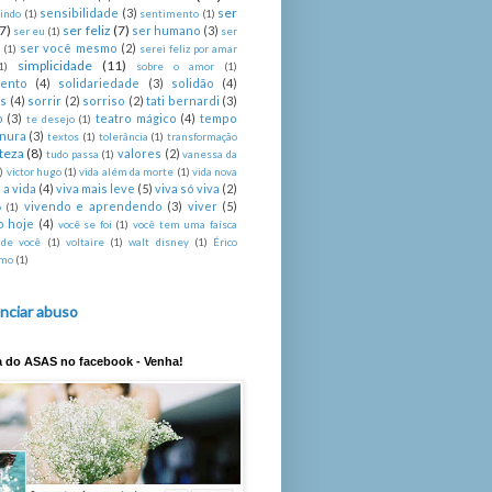
ser
sensibilidade
(3)
indo
(1)
sentimento
(1)
(7)
ser feliz
(7)
ser humano
(3)
ser eu
(1)
ser
ser você mesmo
(2)
é
(1)
serei feliz por amar
simplicidade
(11)
1)
sobre o amor
(1)
mento
(4)
solidariedade
(3)
solidão
(4)
s
(4)
sorrir
(2)
sorriso
(2)
tati bernardi
(3)
o
(3)
teatro mágico
(4)
tempo
te desejo
(1)
rnura
(3)
textos
(1)
tolerância
(1)
transformação
steza
(8)
valores
(2)
tudo passa
(1)
vanessa da
)
victor hugo
(1)
vida além da morte
(1)
vida nova
 a vida
(4)
viva mais leve
(5)
viva só viva
(2)
vivendo e aprendendo
(3)
viver
(5)
o
(1)
o hoje
(4)
você se foi
(1)
você tem uma faísca
 de você
(1)
voltaire
(1)
walt disney
(1)
Érico
imo
(1)
nciar abuso
a do ASAS no facebook - Venha!