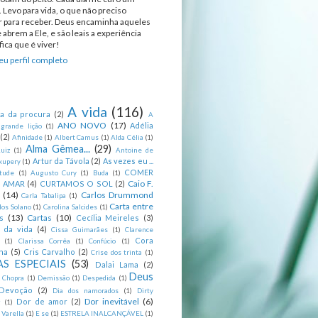
 Levo para vida, o que não preciso
ir para receber. Deus encaminha aqueles
 abrem a Ele, e são leais a experiência
ica que é viver!
u perfil completo
A vida
(116)
ca da procura
(2)
A
ANO NOVO
(17)
Adélia
 grande lição
(1)
(2)
Afinidade
(1)
Albert Camus
(1)
Alda Célia
(1)
Alma Gêmea...
(29)
uiz
(1)
Antoine de
Artur da Távola
(2)
As vezes eu ...
xupery
(1)
COMER
itude
(1)
Augusto Cury
(1)
Buda
(1)
Caio F.
R AMAR
(4)
CURTAMOS O SOL
(2)
(14)
Carlos Drummond
Carla Tabalipa
(1)
Carta entre
los Solano
(1)
Carolina Salcides
(1)
s
(13)
Cartas
(10)
Cecília Meireles
(3)
s da vida
(4)
Cissa Guimarães
(1)
Clarence
Cora
(1)
Clarissa Corrêa
(1)
Confúcio
(1)
na
(5)
Cris Carvalho
(2)
Crise dos trinta
(1)
S ESPECIAIS
(53)
Dalai Lama
(2)
Deus
 Chopra
(1)
Demissão
(1)
Despedida
(1)
Devoção
(2)
Dia dos namorados
(1)
Dirty
Dor inevitável
(6)
Dor de amor
(2)
g
(1)
 Varella
(1)
E se
(1)
ESTRELA INALCANÇÁVEL
(1)