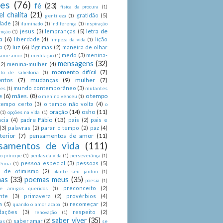
ses
(76)
fé
(23)
física da procura
(1)
el chalita
(21)
gratidão
(5)
gentileza
(1)
dade
(3)
iluminado
(1)
indiferença
(1)
inspiração
letra de
jesus
(3)
lembranças
(5)
enção
(1)
a
(6)
liberdade
(4)
lição
limpeza da vida
(1)
luz
(6)
a
(2)
lágrimas
(2)
maneira de olhar
medo
(3)
menina-
ame amor
(1)
meditação
(1)
mensagens
(32)
(2)
menina-mulher
(4)
momento difícil
(7)
o de sabedoria
(1)
ntos
(7)
mudanças
(9)
mulher
(7)
mundo contemporâneo
(3)
es
(1)
mutantes
e
(6)
mães.
(8)
o tempo
o menino venceu
(1)
tempo certo
(3)
o tempo não volta
(4)
o
oração
(14)
osho
(11)
(1)
opções na vida
(1)
padre Fábio
(13)
cia
(4)
pais
(2)
pais e
(3)
palavras
(2)
parar o tempo
(2)
paz
(4)
terior
(7)
pensamentos de amor
(11)
samentos de vida
(111)
 príncipe
(1)
perdas da vida
(1)
perseverânça
(1)
pessoa especial
(3)
pessoas
(5)
ência
(1)
as de otimismo
(2)
plante seu jardim
(1)
as
(33)
poemas meus
(35)
poesia
(1)
preconceito
(2)
e amigos queridos
(1)
nte
(3)
primavera
(2)
provérbios
(4)
a
(5)
recomeçar
(2)
quando o amor acaba
(1)
dações
(3)
respeito
(2)
renovação
(1)
saber viver
(35)
saber amar
(2)
tas
(1)
se