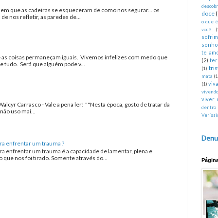
descobr
a em que as cadeiras se esqueceram de como nos segurar... os
doce
 nos refletir, as paredes de...
o que 
você
(
sofri
sonho
te am
as coisas permaneçam iguais. Vivemos infelizes com medo que
(2)
te
tudo. Será que alguém pode v...
tri
(1)
mata
(1
viva
(1)
vivend
viver 
Walcyr Carrasco - Vale a pena ler! ""Nesta época, gosto de tratar da
dentro
não uso mai...
Veríss
Denu
ra enfrentar um trauma ?
ra enfrentar um trauma é a capacidade de lamentar, plena e
que nos foi tirado. Somente através do...
Págin