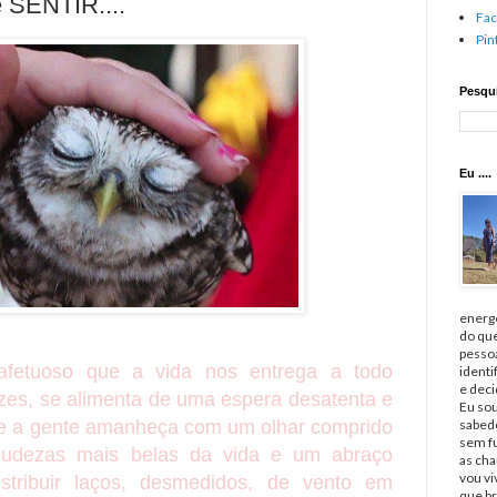
 SENTIR....
Fa
Pin
Pesqui
Eu ....
energé
do qu
pessoa
afetuoso que a vida nos entrega a todo
identi
e deci
es, se alimenta de uma espera desatenta e
Eu sou
ue a gente amanheça com um olhar comprido
sabedo
sem fu
iudezas mais belas da vida e um abraço
as cha
vou v
stribuir laços, desmedidos, de vento em
que br