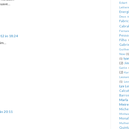
Eckart
suave...
Letter
Energ
Deus n
Fabríc
Cabra
Fernan
Pesso
12 às 18:24
Filho
im...
Gabrie
Guilhe
Now
(1
Iya
(1)
(2)
Ji
Gatlin
(2)
Kar
Leonard
(1)
Lov
Lya Lu
Calcu
Barro
Marla
Meire
Miche
às 20:11
Minhas
Monal
Mulher
Quint