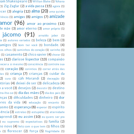
liam Shakespeare
(3)
Willian Blake
(1)
Yohana
a vida passa
(15)
Zig Zaglar
(2)
(1)
agora
(1)
alma
(20)
alegria
(12)
ecer
(3)
ama quieto
amizade
amigas
(8)
amigos
(7)
lêncio
(1)
amor
(96)
amor ao proximo
(13)
de mãe
(3)
amor eterno
(3)
amor próprio
(1)
 jácomo
(91)
arnaldo jabor
(1)
beleza
(2)
bem
(3)
ia
(1)
autores variados
(1)
 amigos
(5)
bondade.
(4)
bom ter você
(1)
nos olhos
(1)
caminhos do coração
(1)
carinho
(1)
casamento
(2)
chico xavier
(4)
a
(1)
chorar
(1)
es
(12)
clarisse lispector
(13)
compaixão
hecer a si mesmo
(1)
consciência
(1)
controle sua
coração
(8)
(1)
corintios
(1)
correr atrás das
criança
(7)
crianças
(3)
cuidar da
tas
(1)
(2)
cáh Morandi
(2)
cura
(1)
decepção
(1)
tórias
(4)
deixei de ser
(3)
delicadeza
(4)
o a você
(3)
desejos
(2)
destino
desistir
(1)
dia das mães
(7)
tra-lhe-se
(1)
dia dos pais
(1)
dor
enças
(3)
dificuldades
(2)
dinheiro
(5)
ores da vida
(4)
educação
(1)
encanto
(1)
esperança
(8)
iasmo
(2)
espírito
esperar
(1)
sência
(3)
estrelas
(1)
estupidez
(1)
eternidade
eu assim
(10)
aprendi
(3)
eu quero ser pra
familia
(2)
)
eu supremo
(1)
expectativas
(1)
ano novo
(4)
filhos
(5)
feliz com o que tem
(1)
florescer
(2)
força
(5)
k
(1)
fragilidade
(1)