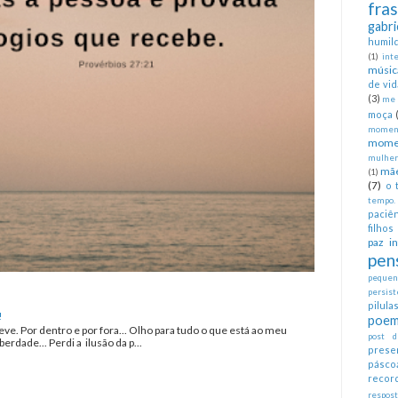
fra
gabri
humil
(1)
int
músic
de vid
(3)
me 
moça
moment
mome
mulher
mã
(1)
(7)
o 
tempo.
paciên
filhos
paz in
pen
pequeno
persist
pilul
!
poem
eve. Por dentro e por fora... Olho para tudo o que está ao meu
post d
erdade... Perdi a ilusão da p...
prese
pásco
recor
respos