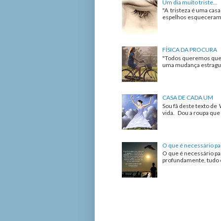
Um dia muito triste...
"A tristeza é uma cas
espelhos esqueceram de
FÍSICA DA PROCURA
"Todos queremos que 
uma mudança estrague 
CASA DE CADA UM
Sou fã deste texto de 
vida. Dou a roupa que 
O que é necessário pa
O que é necessário pa
profundamente, tudo o 