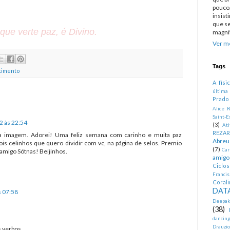
pouco.
insist
que se
que verte paz, é Divino.
magníf
Ver me
Tags
timento
A físi
última
Prado
Alice R
Saint-E
2 às 22:54
(3)
At
REZA
Bela imagem. Adorei! Uma feliz semana com carinho e muita paz
Abreu
is celinhos que quero dividir com vc, na página de selos. Premio
(7)
Car
 amigo Sótnas! Beijinhos.
amigo
Ciclo
Francis
Corali
DATA
s 07:58
Deepak
(38)
dancin
Drauzio
 verbos...