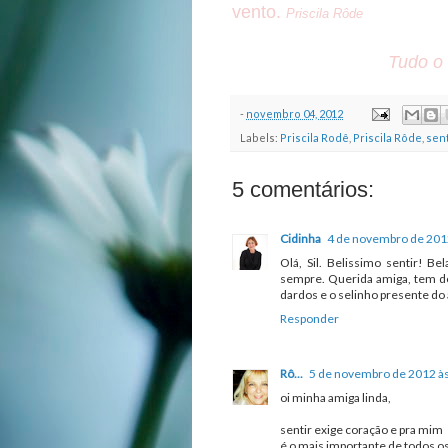
vento.
Priscila Rôde
Tudo o 
-
novembro 04, 2012
Labels:
Priscila Rodê
,
Priscila Rôde
,
sen
5 comentários:
Cidinha
4 de novembro de 201
Olá, Sil. Belissimo sentir! 
sempre. Querida amiga, tem do
dardos e o selinho presente do
Responder
Rô...
5 de novembro de 2012 à
oi minha amiga linda,
sentir exige coração e pra mim
é o mais importante de todos os