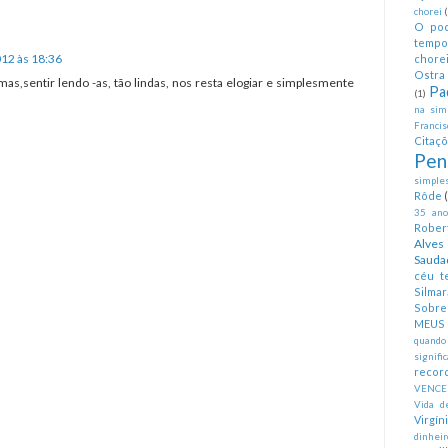
chorei
O pod
tempo
12 às 18:36
chorei
Ostra 
mas,sentir lendo -as, tão lindas, nos resta elogiar e simplesmente
Pa
(1)
na simp
Francis
Citaç
Pen
simples
Rôde
35 anos
Rober
Alves
Sauda
céu te
Silmar
Sobre 
MEUS
quando
signifi
recor
VENCE
Vida d
Virgín
dinheir