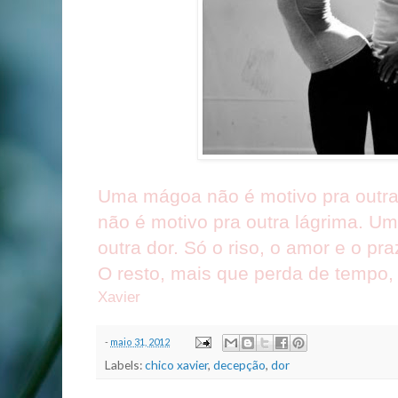
Uma mágoa não é motivo pra outr
não é motivo pra outra lágrima. Um
outra dor. Só o riso, o amor e o p
O resto, mais que perda de tempo, 
Xavier
-
maio 31, 2012
Labels:
chico xavier
,
decepção
,
dor