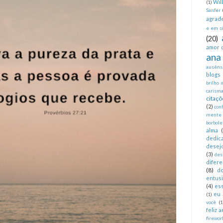
Wil
(1)
Sanfer
agrad
e em si
(20)
amor 
ana
ausêns
blogs
brilho 
carism
citaçõ
(2)
con
mente
borbole
alma
dedica
desej
(3)
des
difer
(8)
d
entus
(4)
es
eu 
(1)
você
(1
feliz 
firewor