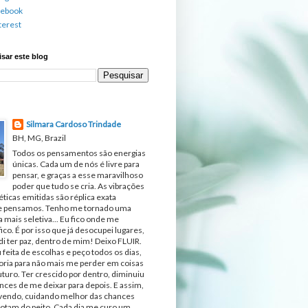
cebook
terest
sar este blog
Silmara Cardoso Trindade
BH, MG, Brazil
Todos os pensamentos são energias
únicas. Cada um de nós é livre para
pensar, e graças a esse maravilhoso
poder que tudo se cria. As vibrações
ticas emitidas são réplica exata
e pensamos. Tenho me tornado uma
 mais seletiva... Eu fico onde me
fico. É por isso que já desocupei lugares,
di ter paz, dentro de mim! Deixo FLUIR.
 feita de escolhas e peço todos os dias,
ria para não mais me perder em coisas
turo. Ter crescido por dentro, diminuiu
nces de me deixar para depois. E assim,
ivendo, cuidando melhor das chances
otam do peito. Cada dia me curo um