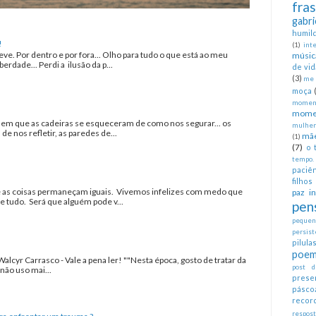
fra
gabri
humil
!
(1)
int
eve. Por dentro e por fora... Olho para tudo o que está ao meu
músic
erdade... Perdi a ilusão da p...
de vid
(3)
me 
moça
moment
mome
a em que as cadeiras se esqueceram de como nos segurar... os
mulher
 nos refletir, as paredes de...
mã
(1)
(7)
o 
tempo.
paciên
filhos
as coisas permaneçam iguais. Vivemos infelizes com medo que
paz in
tudo. Será que alguém pode v...
pen
pequeno
persist
pilul
poem
Walcyr Carrasco - Vale a pena ler! ""Nesta época, gosto de tratar da
post d
não uso mai...
prese
pásco
recor
respos