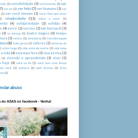
ser
sensibilidade
(3)
indo
(1)
sentimento
(1)
(7)
ser feliz
(7)
ser humano
(3)
ser eu
(1)
ser
ser você mesmo
(2)
é
(1)
serei feliz por amar
simplicidade
(11)
1)
sobre o amor
(1)
mento
(4)
solidariedade
(3)
solidão
(4)
s
(4)
sorrir
(2)
sorriso
(2)
tati bernardi
(3)
o
(3)
teatro mágico
(4)
tempo
te desejo
(1)
rnura
(3)
textos
(1)
tolerância
(1)
transformação
steza
(8)
valores
(2)
tudo passa
(1)
vanessa da
)
victor hugo
(1)
vida além da morte
(1)
vida nova
 a vida
(4)
viva mais leve
(5)
viva só viva
(2)
vivendo e aprendendo
(3)
viver
(5)
o
(1)
o hoje
(4)
você se foi
(1)
você tem uma faísca
 de você
(1)
voltaire
(1)
walt disney
(1)
Érico
imo
(1)
nciar abuso
a do ASAS no facebook - Venha!