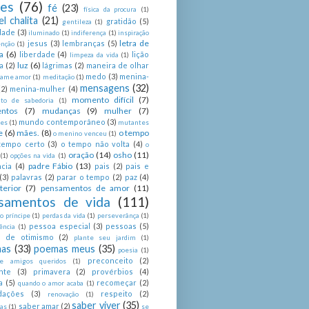
ses
(76)
fé
(23)
física da procura
(1)
el chalita
(21)
gratidão
(5)
gentileza
(1)
dade
(3)
iluminado
(1)
indiferença
(1)
inspiração
letra de
jesus
(3)
lembranças
(5)
enção
(1)
a
(6)
liberdade
(4)
lição
limpeza da vida
(1)
luz
(6)
a
(2)
lágrimas
(2)
maneira de olhar
medo
(3)
menina-
ame amor
(1)
meditação
(1)
mensagens
(32)
(2)
menina-mulher
(4)
momento difícil
(7)
o de sabedoria
(1)
ntos
(7)
mudanças
(9)
mulher
(7)
mundo contemporâneo
(3)
es
(1)
mutantes
e
(6)
mães.
(8)
o tempo
o menino venceu
(1)
tempo certo
(3)
o tempo não volta
(4)
o
oração
(14)
osho
(11)
(1)
opções na vida
(1)
padre Fábio
(13)
cia
(4)
pais
(2)
pais e
(3)
palavras
(2)
parar o tempo
(2)
paz
(4)
terior
(7)
pensamentos de amor
(11)
samentos de vida
(111)
 príncipe
(1)
perdas da vida
(1)
perseverânça
(1)
pessoa especial
(3)
pessoas
(5)
ência
(1)
as de otimismo
(2)
plante seu jardim
(1)
as
(33)
poemas meus
(35)
poesia
(1)
preconceito
(2)
e amigos queridos
(1)
nte
(3)
primavera
(2)
provérbios
(4)
a
(5)
recomeçar
(2)
quando o amor acaba
(1)
dações
(3)
respeito
(2)
renovação
(1)
saber viver
(35)
saber amar
(2)
tas
(1)
se