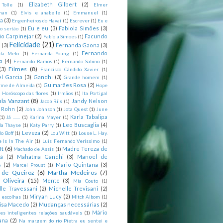
Elizabeth Gilbert
(2)
 Tolle
(1)
Elmer
man
(1)
Elvis e anabelle
(1)
Emmanuel
(1)
ia
(3)
Engenheiros do Havaí
(1)
Escrever
(1)
Eu e
Eu e eu
(3)
Fabiola Simões
(3)
o sertão
(1)
io Carpinejar
(2)
Facundo
Fabíola Simoes
(1)
Felicidade
(21)
l
(3)
Fernanda Gaona
(3)
Fernando
da Melo
(1)
Fernanda Young
(1)
a
(4)
Fernando Ramos
(1)
Fernando Sabino
(1)
Filmes
(8)
(3)
Francisco Cândido Xavier
(1)
l Garcia
(3)
Gandhi
(3)
Grande homem
(1)
Guimarães Rosa
(2)
rme de Almeida
(1)
Hope
)
Horóscopo das flores
(1)
Irmãos
(1)
Ita Portigal
nla Vanzant
(8)
Jandy Nelson
Jacob Riis
(1)
m Rohn
(2)
John Johnson
(1)
Jota Quest
(1)
June
Karla Tabalipa
(1)
Já .......
(1)
Karina Mayer
(1)
Leo Buscaglia
(4)
la Thayse
(1)
Katy Parry
(1)
Leveza
(2)
o Boff
(1)
Lou Witt
(1)
Louse L. Hay.
e Is In The Air
(1)
Luis Fernando Veríssimo
(1)
ft
(6)
Madre Tereza de
Machado de Assis
(1)
tá
(2)
Mahatma Gandhi
(3)
Manoel de
s
(2)
Mario Quintana
(3)
Marcel Proust
(1)
 de Queiroz
(6)
Martha Medeiros
(7)
 Oliveira
(15)
Mente
(3)
Mia Couto
(1)
lle Travessani
(2)
Michelle Trevisani
(2)
Miryan Lucy
(2)
 escolhas
(1)
Mitch Albom
(1)
isa Macedo
(2)
Mudanças necessárias
(2)
Mário
es inteligentes relações saudáveis
(1)
ana
(2)
Na margem do rio Pietra eu sentei e