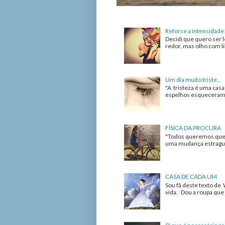
Reforce a intensidade
Decidi que quero ser l
redor, mas olho com lib
Um dia muito triste...
"A tristeza é uma cas
espelhos esqueceram de
FÍSICA DA PROCURA
"Todos queremos que 
uma mudança estrague 
CASA DE CADA UM
Sou fã deste texto de 
vida. Dou a roupa que 