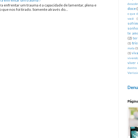
ra enfrentar um trauma ?
descobr
ra enfrentar um trauma é a capacidade de lamentar, plena e
doce
que nos foi tirado. Somente através do...
o que 
você
(
sofri
sonho
te am
(2)
te
tri
(1)
mata
(1
viva
(1)
vivend
viver 
dentro
Veríss
Denu
Págin