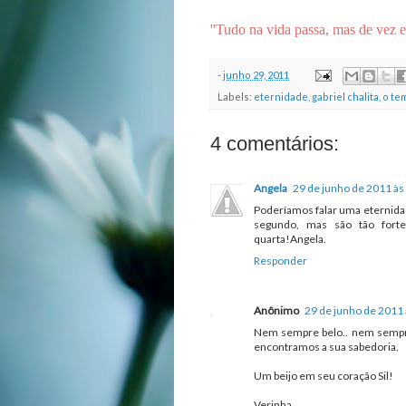
''Tudo na vida passa, mas de vez 
-
junho 29, 2011
Labels:
eternidade
,
gabriel chalita
,
o te
4 comentários:
Angela
29 de junho de 2011 às
Poderíamos falar uma eternid
segundo, mas são tão fort
quarta!Angela.
Responder
Anônimo
29 de junho de 2011 
Nem sempre belo.. nem sempre 
encontramos a sua sabedoria.
Um beijo em seu coração Sil!
Verinha