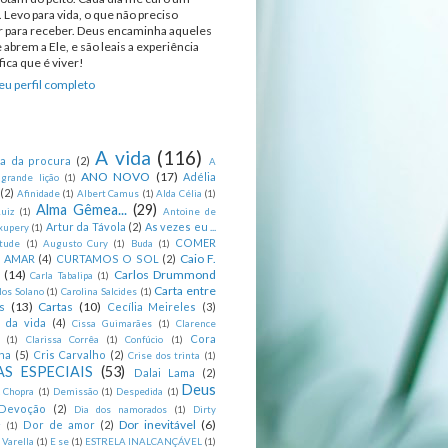
 Levo para vida, o que não preciso
ir para receber. Deus encaminha aqueles
 abrem a Ele, e são leais a experiência
ica que é viver!
u perfil completo
A vida
(116)
ca da procura
(2)
A
ANO NOVO
(17)
Adélia
 grande lição
(1)
(2)
Afinidade
(1)
Albert Camus
(1)
Alda Célia
(1)
Alma Gêmea...
(29)
uiz
(1)
Antoine de
Artur da Távola
(2)
As vezes eu ...
xupery
(1)
COMER
itude
(1)
Augusto Cury
(1)
Buda
(1)
Caio F.
R AMAR
(4)
CURTAMOS O SOL
(2)
(14)
Carlos Drummond
Carla Tabalipa
(1)
Carta entre
los Solano
(1)
Carolina Salcides
(1)
s
(13)
Cartas
(10)
Cecília Meireles
(3)
s da vida
(4)
Cissa Guimarães
(1)
Clarence
Cora
(1)
Clarissa Corrêa
(1)
Confúcio
(1)
na
(5)
Cris Carvalho
(2)
Crise dos trinta
(1)
S ESPECIAIS
(53)
Dalai Lama
(2)
Deus
 Chopra
(1)
Demissão
(1)
Despedida
(1)
Devoção
(2)
Dia dos namorados
(1)
Dirty
Dor inevitável
(6)
Dor de amor
(2)
g
(1)
 Varella
(1)
E se
(1)
ESTRELA INALCANÇÁVEL
(1)