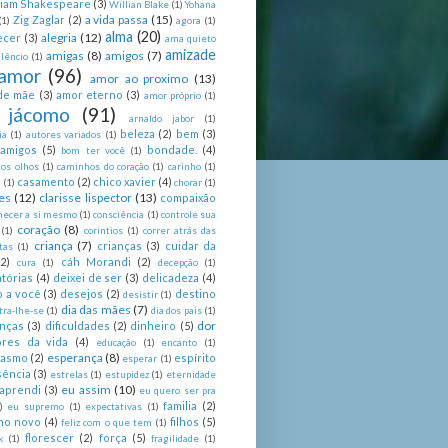
liam Shakespeare
(3)
Willian Blake
(1)
Yohana
a vida passa
(15)
Zig Zaglar
(2)
(1)
agora
(1)
alma
(20)
alegria
(12)
ecer
(3)
ama quieto
amizade
amigas
(8)
amigos
(7)
lêncio
(1)
amor
(96)
amor ao proximo
(13)
de mãe
(3)
amor eterno
(3)
amor próprio
(1)
 jácomo
(91)
arnaldo jabor
(1)
beleza
(2)
bem
(3)
ia
(1)
autores variados
(1)
 amigos
(5)
bondade.
(4)
bom ter você
(1)
nos olhos
(1)
caminhos do coração
(1)
carinho
(1)
casamento
(2)
chico xavier
(4)
a
(1)
chorar
(1)
es
(12)
clarisse lispector
(13)
compaixão
hecer a si mesmo
(1)
consciência
(1)
controle sua
coração
(8)
(1)
corintios
(1)
correr atrás das
criança
(7)
crianças
(3)
cuidar da
tas
(1)
(2)
cáh Morandi
(2)
cura
(1)
decepção
(1)
tórias
(4)
deixei de ser
(3)
delicadeza
(4)
o a você
(3)
desejos
(2)
destino
desistir
(1)
dia das mães
(7)
tra-lhe-se
(1)
dia dos pais
(1)
dor
enças
(3)
dificuldades
(2)
dinheiro
(5)
ores da vida
(4)
educação
(1)
encanto
(1)
esperança
(8)
iasmo
(2)
espírito
esperar
(1)
sência
(3)
estrelas
(1)
estupidez
(1)
eternidade
eu assim
(10)
aprendi
(3)
eu quero ser pra
familia
(2)
)
eu supremo
(1)
expectativas
(1)
ano novo
(4)
filhos
(5)
feliz com o que tem
(1)
florescer
(2)
força
(5)
k
(1)
fragilidade
(1)