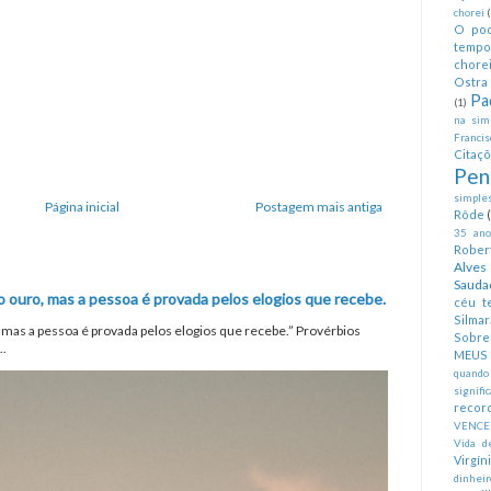
chorei
O pod
tempo
chorei
Ostra 
Pa
(1)
na simp
Francis
Citaç
Pen
simples
Página inicial
Postagem mais antiga
Rôde
35 anos
Rober
Alves
Sauda
o ouro, mas a pessoa é provada pelos elogios que recebe.
céu te
Silmar
, mas a pessoa é provada pelos elogios que recebe.” Provérbios
Sobre 
..
MEUS
quando
signifi
recor
VENCE
Vida d
Virgín
dinheir