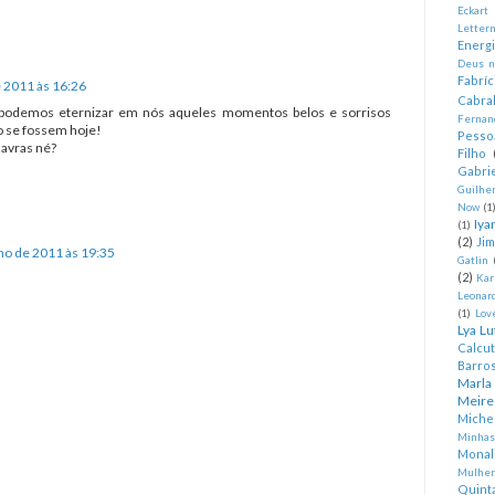
Eckart
Letter
Energ
Deus n
Fabríc
 2011 às 16:26
Cabra
s podemos eternizar em nós aqueles momentos belos e sorrisos
Fernan
o se fossem hoje!
Pesso
lavras né?
Filho
Gabrie
Guilhe
Now
(1
Iya
(1)
(2)
Ji
ho de 2011 às 19:35
Gatlin
(2)
Kar
Leonard
(1)
Lov
Lya Lu
Calcu
Barro
Marla
Meire
Miche
Minhas
Monal
Mulher
Quint