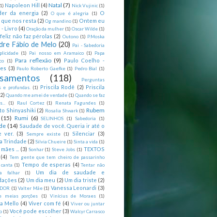
Natal
(7)
Napoleon Hill
(4)
(1)
Nick Vujinic
(1)
er da energia
(2)
O
O que é alegria
(1)
 que nos resta
(2)
Ontem eu
Og mandino
(1)
 - Livro
(4)
Oração da mulher
(1)
Oscar Wilde
(1)
feliz não faz pérolas
(2)
Outono
(1)
P.Moska
dre Fábio de Melo
(20)
Pai - Sabedoria
licidade
(1)
Pai nosso em Aramaico
(1)
Papa
Para reflexão
(9)
Paulo Coelho -
co
(1)
ões
(3)
Paulo Roberto Gaefke
(1)
Pedro Bial
(1)
samentos
(118)
Perguntas
Priscila Rodê
(2)
Priscila
 e profundas.
(1)
(2)
Quando me amei de verdade
(1)
Quando se faz
...
(1)
Raul Cortez
(1)
Renata Fagundes
(1)
Rubem
to Shinyashiki
(2)
Rosalia Shwark
(1)
(15)
Rumi
(6)
SELINHOS
(1)
Sabedoria
(1)
de
(14)
Saudade de você. Queria ir até o
 ver.
(3)
Silenciar
(3)
Sempre existe
(1)
a Trindade
(2)
Silvia Chueire
(1)
Sinta a vida
(1)
mães ...
(3)
TEXTOS
Sonhar
(1)
Steve Jobs
(1)
(4)
Tem gente que tem cheiro de passarinho
Tempo de esperas
(4)
 canta
(1)
Tentar não
Um dia de saudade e
ca falhar
(1)
dações
(2)
Um dia meu
(2)
Um dia triste
(2)
Vanessa Leonardi
(3)
DOR
(1)
Valter Mãe
(1)
e meias porções
(1)
Vinícius de Moraes
(1)
ia Mello
(4)
Viver com fé
(4)
Viver ou juntar
Você pode escolher
(3)
o
(1)
Walcyr Carrasco