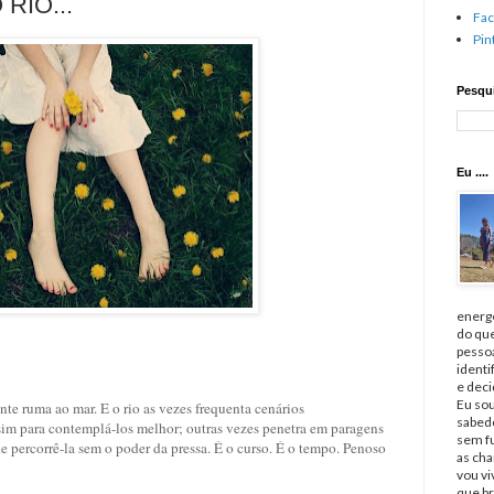
RIO...
Fa
Pin
Pesqui
Eu ....
energé
do qu
pessoa
identi
e deci
Eu sou
e ruma ao mar. E o rio as vezes frequenta cenários
sabedo
sim para contemplá-los melhor; outras vezes penetra em paragens
sem fu
e percorrê-la sem o poder da pressa. É o curso. É o tempo. Penoso
as cha
vou v
que br