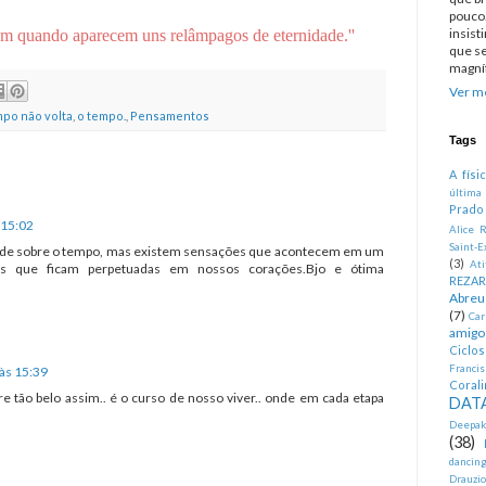
pouco.
insist
em quando aparecem uns relâmpagos de eternidade.''
que se
magníf
Ver me
mpo não volta
,
o tempo.
,
Pensamentos
Tags
A físi
última
Prado
 15:02
Alice R
Saint-E
ade sobre o tempo, mas existem sensações que acontecem em um
(3)
At
es que ficam perpetuadas em nossos corações.Bjo e ótima
REZA
Abreu
(7)
Car
amigo
Ciclo
Francis
às 15:39
Corali
tão belo assim.. é o curso de nosso viver.. onde em cada etapa
DATA
Deepak
(38)
dancin
Drauzio