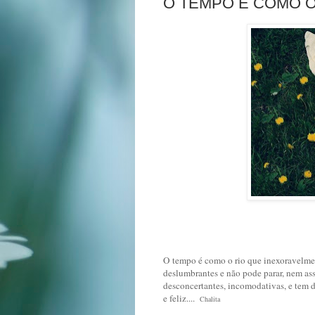
O TEMPO É COMO O 
O tempo é como o rio que inexoravelment
deslumbrantes e não pode parar, nem as
desconcertantes, incomodativas, e tem d
e feliz....
Chalita