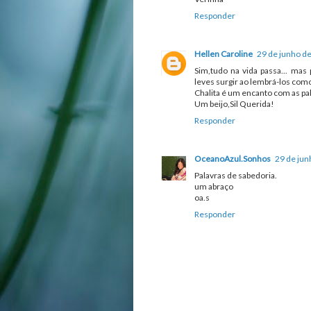
Responder
Hellen Caroline
29 de junho de
Sim,tudo na vida passa... ma
leves surgir ao lembrá-los com
Chalita é um encanto com as pa
Um beijo,Sil Querida!
Responder
OceanoAzul.Sonhos
29 de jun
Palavras de sabedoria.
um abraço
oa.s
Responder