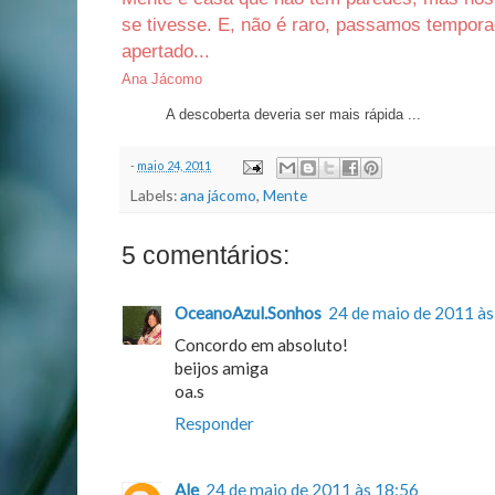
se tivesse. E, não é raro, passamos tempo
apertado...
Ana Jácomo
A descoberta deveria ser mais rápida ...
-
maio 24, 2011
Labels:
ana jácomo
,
Mente
5 comentários:
OceanoAzul.Sonhos
24 de maio de 2011 às
Concordo em absoluto!
beijos amiga
oa.s
Responder
Ale
24 de maio de 2011 às 18:56