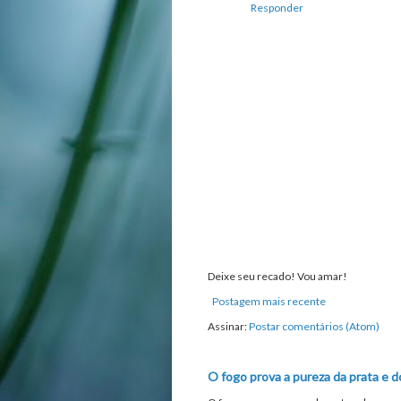
Responder
Deixe seu recado! Vou amar!
Postagem mais recente
Assinar:
Postar comentários (Atom)
O fogo prova a pureza da prata e d