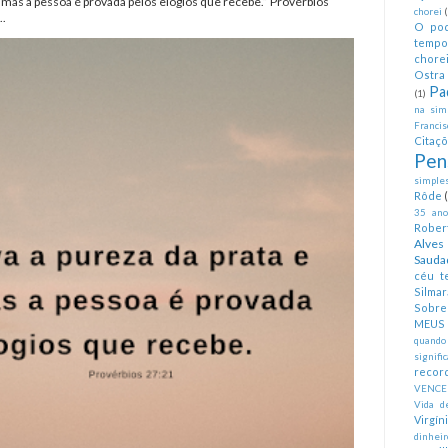
, mas a pessoa é provada pelos elogios que recebe.” Provérbios
chorei
..
O pod
tempo
chorei
Ostra 
Pa
(1)
na simp
Francis
Citaç
Pen
simples
Rôde
35 anos
Rober
Alves
Sauda
céu te
Silmar
Sobre 
MEUS
quando
signifi
recor
VENCE
Vida d
Virgín
dinheir