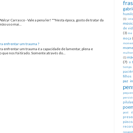
fra
gabri
humil
(1)
int
Walcyr Carrasco - Vale a pena ler! ""Nesta época, gosto de tratar da
músic
não uso mai...
de vid
(3)
me 
moça
ra enfrentar um trauma ?
moment
mome
ra enfrentar um trauma é a capacidade de lamentar, plena e
que nos foi tirado. Somente através do...
mulher
mã
(1)
(7)
o 
tempo.
paciên
filhos
paz in
pen
pequeno
persist
pilul
poem
post d
prese
pásco
recor
respos