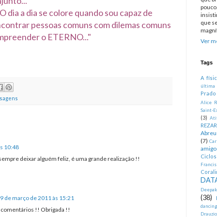
junto...
pouco.
 O dia a dia se colore quando sou capaz de
insist
que se
ncontrar pessoas comuns com dilemas comuns
magníf
compreender o ETERNO..."
Ver me
Tags
A físi
última
Prado
sagens
Alice R
Saint-E
(3)
At
REZA
Abreu
(7)
Car
s 10:48
amigo
Ciclo
mpre deixar alguém feliz, é uma grande realização !!
Francis
Corali
DATA
Deepak
(38)
9 de março de 2011 às 15:21
dancin
comentários !! Obrigada !!
Drauzio