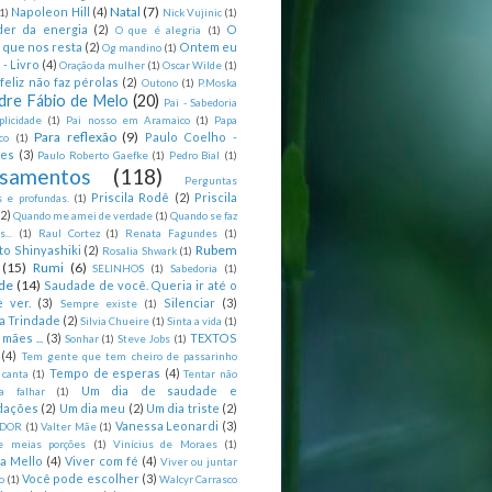
Natal
(7)
Napoleon Hill
(4)
(1)
Nick Vujinic
(1)
er da energia
(2)
O
O que é alegria
(1)
 que nos resta
(2)
Ontem eu
Og mandino
(1)
 - Livro
(4)
Oração da mulher
(1)
Oscar Wilde
(1)
feliz não faz pérolas
(2)
Outono
(1)
P.Moska
dre Fábio de Melo
(20)
Pai - Sabedoria
licidade
(1)
Pai nosso em Aramaico
(1)
Papa
Para reflexão
(9)
Paulo Coelho -
co
(1)
ões
(3)
Paulo Roberto Gaefke
(1)
Pedro Bial
(1)
samentos
(118)
Perguntas
Priscila Rodê
(2)
Priscila
 e profundas.
(1)
(2)
Quando me amei de verdade
(1)
Quando se faz
...
(1)
Raul Cortez
(1)
Renata Fagundes
(1)
Rubem
to Shinyashiki
(2)
Rosalia Shwark
(1)
(15)
Rumi
(6)
SELINHOS
(1)
Sabedoria
(1)
de
(14)
Saudade de você. Queria ir até o
 ver.
(3)
Silenciar
(3)
Sempre existe
(1)
a Trindade
(2)
Silvia Chueire
(1)
Sinta a vida
(1)
mães ...
(3)
TEXTOS
Sonhar
(1)
Steve Jobs
(1)
(4)
Tem gente que tem cheiro de passarinho
Tempo de esperas
(4)
 canta
(1)
Tentar não
Um dia de saudade e
ca falhar
(1)
dações
(2)
Um dia meu
(2)
Um dia triste
(2)
Vanessa Leonardi
(3)
DOR
(1)
Valter Mãe
(1)
e meias porções
(1)
Vinícius de Moraes
(1)
ia Mello
(4)
Viver com fé
(4)
Viver ou juntar
Você pode escolher
(3)
o
(1)
Walcyr Carrasco