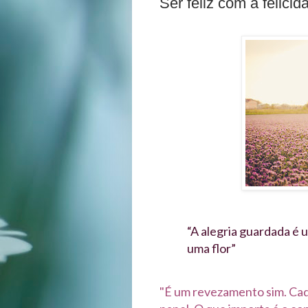
Ser feliz com a felicida
“A alegria guardada é 
uma flor”
"É um revezamento sim. Cad