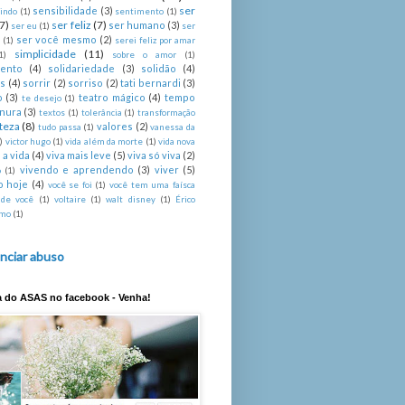
ser
sensibilidade
(3)
indo
(1)
sentimento
(1)
(7)
ser feliz
(7)
ser humano
(3)
ser eu
(1)
ser
ser você mesmo
(2)
é
(1)
serei feliz por amar
simplicidade
(11)
1)
sobre o amor
(1)
mento
(4)
solidariedade
(3)
solidão
(4)
s
(4)
sorrir
(2)
sorriso
(2)
tati bernardi
(3)
o
(3)
teatro mágico
(4)
tempo
te desejo
(1)
rnura
(3)
textos
(1)
tolerância
(1)
transformação
steza
(8)
valores
(2)
tudo passa
(1)
vanessa da
)
victor hugo
(1)
vida além da morte
(1)
vida nova
 a vida
(4)
viva mais leve
(5)
viva só viva
(2)
vivendo e aprendendo
(3)
viver
(5)
o
(1)
o hoje
(4)
você se foi
(1)
você tem uma faísca
 de você
(1)
voltaire
(1)
walt disney
(1)
Érico
imo
(1)
nciar abuso
a do ASAS no facebook - Venha!