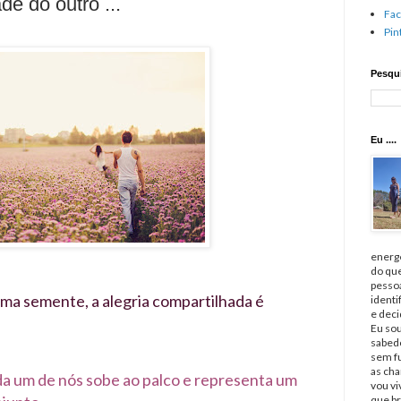
de do outro ...
Fa
Pin
Pesqui
Eu ....
energé
do qu
pessoa
uma semente, a alegria compartilhada é
identi
e deci
Eu sou
sabedo
sem fu
as cha
a um de nós sobe ao palco e representa um
vou v
que br