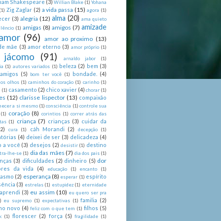
liam Shakespeare
(3)
Willian Blake
(1)
Yohana
a vida passa
(15)
Zig Zaglar
(2)
(1)
agora
(1)
alma
(20)
alegria
(12)
ecer
(3)
ama quieto
amizade
amigas
(8)
amigos
(7)
lêncio
(1)
amor
(96)
amor ao proximo
(13)
de mãe
(3)
amor eterno
(3)
amor próprio
(1)
 jácomo
(91)
arnaldo jabor
(1)
beleza
(2)
bem
(3)
ia
(1)
autores variados
(1)
 amigos
(5)
bondade.
(4)
bom ter você
(1)
nos olhos
(1)
caminhos do coração
(1)
carinho
(1)
casamento
(2)
chico xavier
(4)
a
(1)
chorar
(1)
es
(12)
clarisse lispector
(13)
compaixão
hecer a si mesmo
(1)
consciência
(1)
controle sua
coração
(8)
(1)
corintios
(1)
correr atrás das
criança
(7)
crianças
(3)
cuidar da
tas
(1)
(2)
cáh Morandi
(2)
cura
(1)
decepção
(1)
tórias
(4)
deixei de ser
(3)
delicadeza
(4)
o a você
(3)
desejos
(2)
destino
desistir
(1)
dia das mães
(7)
tra-lhe-se
(1)
dia dos pais
(1)
dor
enças
(3)
dificuldades
(2)
dinheiro
(5)
ores da vida
(4)
educação
(1)
encanto
(1)
esperança
(8)
iasmo
(2)
espírito
esperar
(1)
sência
(3)
estrelas
(1)
estupidez
(1)
eternidade
eu assim
(10)
aprendi
(3)
eu quero ser pra
familia
(2)
)
eu supremo
(1)
expectativas
(1)
ano novo
(4)
filhos
(5)
feliz com o que tem
(1)
florescer
(2)
força
(5)
k
(1)
fragilidade
(1)