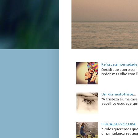
Reforce a intensidade
Decidi que quero ser l
redor, mas olho com lib
Um dia muito triste...
"A tristeza é uma cas
espelhos esqueceram de
FÍSICA DA PROCURA
"Todos queremos que 
uma mudança estrague 