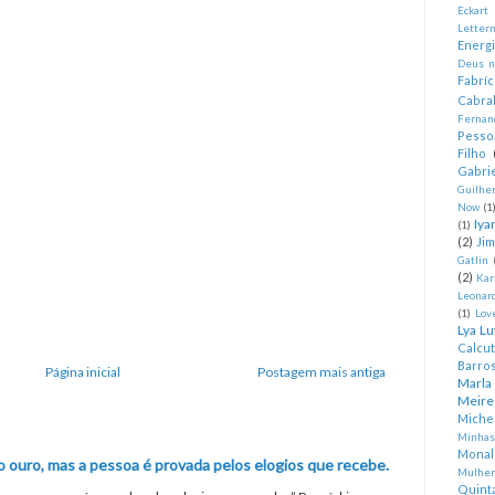
Eckart
Letter
Energ
Deus n
Fabríc
Cabra
Fernan
Pesso
Filho
Gabrie
Guilhe
Now
(1
Iya
(1)
(2)
Ji
Gatlin
(2)
Kar
Leonard
(1)
Lov
Lya Lu
Calcu
Barro
Página inicial
Postagem mais antiga
Marla
Meire
Miche
Minhas
Monal
o ouro, mas a pessoa é provada pelos elogios que recebe.
Mulher
Quint