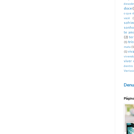
descobr
doce
o que 
você
(
sofri
sonho
te am
(2)
te
tri
(1)
mata
(1
viva
(1)
vivend
viver 
dentro
Veríss
Denu
Págin