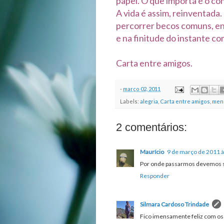
papel. O que importa é o con
A vida é assim, reinventada.
percorrer becos comuns, e
e na finitude do instante 
Carta entre amigos.
-
março 02, 2011
Labels:
alegria
,
Carta entre amigos
,
men
2 comentários:
Maurício
9 de março de 2011 à
Por onde passarmos devemos se
Responder
Silmara Cardoso Trindade
Fico imensamente feliz com os 