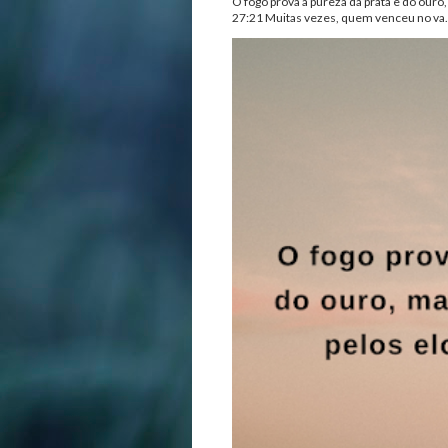
O fogo prova a pureza da prata e do ouro
27:21 Muitas vezes, quem venceu no va.