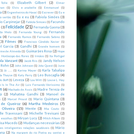
Elizabeth Gilbert
(2)
 Tolle
(1)
Elmer
man
(1)
Elvis e anabelle
(1)
Emmanuel
(1)
ia
(3)
Engenheiros do Havaí
(1)
Escrever
(1)
Eu e
Eu e eu
(3)
Fabiola Simões
(3)
o sertão
(1)
io Carpinejar
(2)
Facundo
Fabíola Simoes
(1)
Felicidade
(21)
l
(3)
Fernanda Gaona
(3)
Fernando
da Melo
(1)
Fernanda Young
(1)
a
(4)
Fernando Ramos
(1)
Fernando Sabino
(1)
Filmes
(8)
(3)
Francisco Cândido Xavier
(1)
l Garcia
(3)
Gandhi
(3)
Grande homem
(1)
Guimarães Rosa
(2)
rme de Almeida
(1)
Hope
)
Horóscopo das flores
(1)
Irmãos
(1)
Ita Portigal
nla Vanzant
(8)
Jandy Nelson
Jacob Riis
(1)
m Rohn
(2)
John Johnson
(1)
Jota Quest
(1)
June
Karla Tabalipa
(1)
Já .......
(1)
Karina Mayer
(1)
Leo Buscaglia
(4)
la Thayse
(1)
Katy Parry
(1)
Leveza
(2)
o Boff
(1)
Lou Witt
(1)
Louse L. Hay.
e Is In The Air
(1)
Luis Fernando Veríssimo
(1)
ft
(6)
Madre Tereza de
Machado de Assis
(1)
tá
(2)
Mahatma Gandhi
(3)
Manoel de
s
(2)
Mario Quintana
(3)
Marcel Proust
(1)
 de Queiroz
(6)
Martha Medeiros
(7)
 Oliveira
(15)
Mente
(3)
Mia Couto
(1)
lle Travessani
(2)
Michelle Trevisani
(2)
Miryan Lucy
(2)
 escolhas
(1)
Mitch Albom
(1)
isa Macedo
(2)
Mudanças necessárias
(2)
Mário
es inteligentes relações saudáveis
(1)
ana
(2)
Na margem do rio Pietra eu sentei e