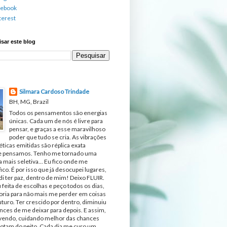
cebook
terest
sar este blog
Silmara Cardoso Trindade
BH, MG, Brazil
Todos os pensamentos são energias
únicas. Cada um de nós é livre para
pensar, e graças a esse maravilhoso
poder que tudo se cria. As vibrações
ticas emitidas são réplica exata
e pensamos. Tenho me tornado uma
 mais seletiva... Eu fico onde me
fico. É por isso que já desocupei lugares,
di ter paz, dentro de mim! Deixo FLUIR.
 feita de escolhas e peço todos os dias,
ria para não mais me perder em coisas
turo. Ter crescido por dentro, diminuiu
nces de me deixar para depois. E assim,
ivendo, cuidando melhor das chances
otam do peito. Cada dia me curo um