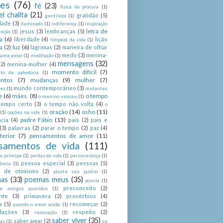
ses
(76)
fé
(23)
física da procura
(1)
el chalita
(21)
gratidão
(5)
gentileza
(1)
dade
(3)
iluminado
(1)
indiferença
(1)
inspiração
letra de
jesus
(3)
lembranças
(5)
enção
(1)
a
(6)
liberdade
(4)
lição
limpeza da vida
(1)
luz
(6)
a
(2)
lágrimas
(2)
maneira de olhar
medo
(3)
menina-
ame amor
(1)
meditação
(1)
mensagens
(32)
(2)
menina-mulher
(4)
momento difícil
(7)
o de sabedoria
(1)
ntos
(7)
mudanças
(9)
mulher
(7)
mundo contemporâneo
(3)
es
(1)
mutantes
e
(6)
mães.
(8)
o tempo
o menino venceu
(1)
tempo certo
(3)
o tempo não volta
(4)
o
oração
(14)
osho
(11)
(1)
opções na vida
(1)
padre Fábio
(13)
cia
(4)
pais
(2)
pais e
(3)
palavras
(2)
parar o tempo
(2)
paz
(4)
terior
(7)
pensamentos de amor
(11)
samentos de vida
(111)
 príncipe
(1)
perdas da vida
(1)
perseverânça
(1)
pessoa especial
(3)
pessoas
(5)
ência
(1)
as de otimismo
(2)
plante seu jardim
(1)
as
(33)
poemas meus
(35)
poesia
(1)
preconceito
(2)
e amigos queridos
(1)
nte
(3)
primavera
(2)
provérbios
(4)
a
(5)
recomeçar
(2)
quando o amor acaba
(1)
dações
(3)
respeito
(2)
renovação
(1)
saber viver
(35)
saber amar
(2)
tas
(1)
se