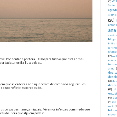
Wil
(1)
Sanfer
agrad
e em si
(20)
amor 
ana
ausêns
blogs
brilho 
carism
citaçõ
!
(2)
con
eve. Por dentro e por fora... Olho para tudo o que está ao meu
mente
erdade... Perdi a ilusão da p...
borbole
alma
dedica
desej
(3)
des
a em que as cadeiras se esqueceram de como nos segurar... os
difer
 nos refletir, as paredes de...
(8)
d
entus
(4)
es
eu 
(1)
você
(1
as coisas permaneçam iguais. Vivemos infelizes com medo que
feliz 
tudo. Será que alguém pode v...
firewor