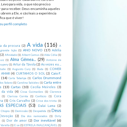
 Levo para vida, o que não preciso
ir para receber. Deus encaminha aqueles
 abrem a Ele, e são leais a experiência
ica que é viver!
u perfil completo
A vida
(116)
ca da procura
(2)
A
ANO NOVO
(17)
Adélia
 grande lição
(1)
(2)
Afinidade
(1)
Albert Camus
(1)
Alda Célia
(1)
Alma Gêmea...
(29)
uiz
(1)
Antoine de
Artur da Távola
(2)
As vezes eu ...
xupery
(1)
COMER
itude
(1)
Augusto Cury
(1)
Buda
(1)
Caio F.
R AMAR
(4)
CURTAMOS O SOL
(2)
(14)
Carlos Drummond
Carla Tabalipa
(1)
Carta entre
los Solano
(1)
Carolina Salcides
(1)
s
(13)
Cartas
(10)
Cecília Meireles
(3)
s da vida
(4)
Cissa Guimarães
(1)
Clarence
Cora
(1)
Clarissa Corrêa
(1)
Confúcio
(1)
na
(5)
Cris Carvalho
(2)
Crise dos trinta
(1)
S ESPECIAIS
(53)
Dalai Lama
(2)
Deus
 Chopra
(1)
Demissão
(1)
Despedida
(1)
Devoção
(2)
Dia dos namorados
(1)
Dirty
Dor inevitável
(6)
Dor de amor
(2)
g
(1)
 Varella
(1)
E se
(1)
ESTRELA INALCANÇÁVEL
(1)