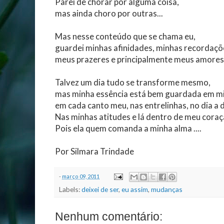
Parei de chorar por alguma coisa,
mas ainda choro por outras...
Mas nesse conteúdo que se chama eu,
guardei minhas afinidades, minhas recordaçõ
meus prazeres e principalmente meus amores.
Talvez um dia tudo se transforme mesmo,
mas minha essência está bem guardada em m
em cada canto meu, nas entrelinhas, no dia a di
Nas minhas atitudes e lá dentro de meu coraçã
Pois ela quem comanda a minha alma ....
Por Silmara Trindade
-
março 09, 2011
Labels:
deixei de ser
,
eu assim
,
mudanças
Nenhum comentário: