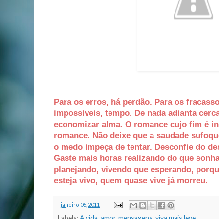
Para os erros, há perdão. Para os fracass
impossíveis, tempo. De nada adianta cerc
economizar alma. O romance cujo fim é in
romance. Não deixe que a saudade sufoque
o medo impeça de tentar. Desconfie do des
Gaste mais horas realizando do que sonh
planejando, vivendo que esperando, por
esteja vivo, quem quase vive já morreu.
-
janeiro 05, 2011
Labels:
A vida
,
amor
,
mensagens
,
viva mais leve