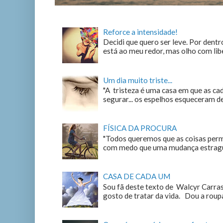
Reforce a intensidade!
Decidi que quero ser leve. Por dentro
está ao meu redor, mas olho com liber
Um dia muito triste...
"A tristeza é uma casa em que as c
segurar... os espelhos esqueceram de n
FÍSICA DA PROCURA
"Todos queremos que as coisas perm
com medo que uma mudança estrague
CASA DE CADA UM
Sou fã deste texto de Walcyr Carrasc
gosto de tratar da vida. Dou a roupa